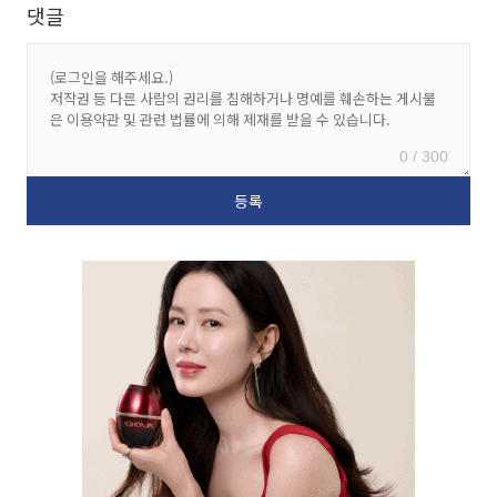
댓글
0 / 300