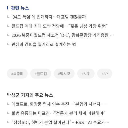
관련 뉴스
'34도 폭염'에 번개까지⋯대표팀 괜찮을까
월드컵 역대 최대 도박 전망에⋯"젊은 남성 가장 위험"
2026 북중미월드컵 체코전 'D-1', 광화문광장 거리응원 준비
관심과 경험을 일거리로 설계하는 법
#북중미
#월드컵
#멕시코
#시위
#AP
박상군 기자의 주요 뉴스
에코프로, 화장품 업체 인수 추진⋯“본업과 시너지 부족”
불법 유통되는 미프진⋯“전문가 관리 체계 마련해야”
“삼성SDI, 하반기 본업 살아난다”⋯ESSㆍAI 수요가 견인