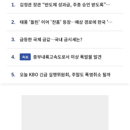
김정관 장관 “반도체 성과급, 주총 승인 받도록”…상법·자본시장법 개정 시사
1.
태풍 '돌핀' 이어 '찬홈' 등장…예상 경로에 한국 '한숨'
2.
급등한 국제 금값…국내 금시세는?
3.
중부내륙고속도로서 미상 폭발물 발견
속보
4.
오늘 KBO 긴급 실행위원회, 주말도 폭염취소 될까
5.