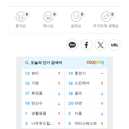
0
0
0
0
좋아요
화나요
슬퍼요
추가취재 원해요