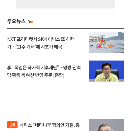
주요뉴스
NXT 프리마켓서 SK하이닉스 또 하한
가⋯‘11주 거래’에 시초가 왜곡
李 "폭염은 국가적 기후재난"…냉방·전력
망 확충 등 예산 반영 주문 [종합]
하마스 “네타냐후 합의안 거절, 총
단독