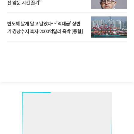
선 앞둔 시간 끌기”
반도체 날개 달고 날았다⋯'역대급' 상반
기 경상수지 흑자 2000억달러 육박 [종합]