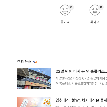
0
0
좋아요
화나요
주요 뉴스
22일 만에 다시 문 연 홈플러스
서울월드컵경기장점 67명 출근해 재개점 
연 홈플러스 서울월드컵경기장점. 7일 
우유, 과일 같은 신선식품이 차근차근 자
입추매직 '불발', 처서매직은 올