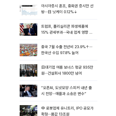
아시아증시 혼조, 중화권 증시만 선
방⋯日 닛케이 0.12%↓
트럼프, 폴리실리콘 파생제품에
15% 관세부과⋯국내 업계 영향 촉
각 [종합]
중국 7월 수출 전년비 23.9%↑⋯
한국산 수입 97.8% 늘어
日대기업 여름 보너스 평균 935만
원⋯건설회사 1800만 넘어
“오픈AI, 도넛모양 스피커 내년 출
시 전망⋯애플과 소송은 변수”
中 로봇업체 유니트리, IPO 공모가
확정⋯몸값 13조원