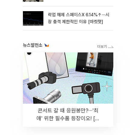
락업 해제 스페이스X 6.14%↑⋯시
장 충격 제한적인 이유 [마켓핫]
뉴스발전소
콘서트 갈 때 응원봉만?⋯'최
애' 위한 필수품 등장이오! [솔
드아웃]