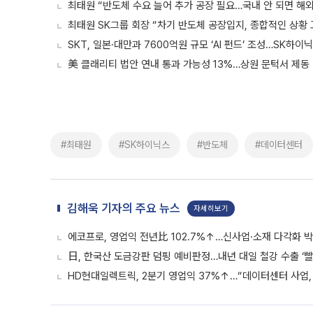
최태원 “반도체 수요 늘어 추가 공장 필요…국내 안 되면 해
최태원 SK그룹 회장 “차기 반도체 공장입지, 종합적인 상황 
SKT, 일본·대만과 7600억원 규모 ‘AI 펀드’ 조성…SK하
美 클래리티 법안 연내 통과 가능성 13%…상원 문턱서 제동
#최태원
#SK하이닉스
#반도체
#데이터센터
김해욱 기자의 주요 뉴스
자세히보기
에코프로, 영업익 전년比 102.7%↑…신사업·소재 다각화 박
日, 한국산 도금강판 덤핑 예비판정…내년 대일 철강 수출 ‘빨
HD현대일렉트릭, 2분기 영업익 37%↑…“데이터센터 사업, 