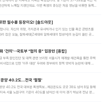
’의 단계까지 온 지독하고 지독한 폭염입니다. 낮 기온이 37~39도를 찍는 극
 선선하게 느껴질 지경인데요. 이번 폭염의 중심은 처음 영남을 비롯한 동쪽
 북서풍이 산맥을 넘어 영남 쪽으로 내려오면서 뜨겁고 건조해졌는데요.
 위한 필수품 등장이오! [솔드아웃]
합니다. 자신의 취향, 가치관과 유사하거나 인기 있는 인물 혹은 콘텐츠를
'가 자리 잡은 오늘, 잘파세대(Z세대와 알파세대의 합성어)의 눈길이 쏠린 곳은
리는 공연장. 응원봉만큼이나 눈에 띄는 게 있습니다. 공연이 시작되기
 '건의'⋯국토부 "협의 중" 입장만 [종합]
급 부족 원인진단 및 대책 관련 브리핑 서울시가 재개발·재건축을 통한 주택
비사업으로 인한 '이주 대란' 우려와 정부와의 정책 엇박자 논란에 대해 정
실장은 2031년까지 31만 가구 착공 목표에 차질이 없다는 입장이나,
·광양 40.2도…전국 '펄펄'
·광양 40.2도 전국 대부분 폭염특보…체감온도도 곳곳 38도 넘어 8일 동해
지속 서울 노원구의 기온이 40도를 넘어선 데 이어 경기 하남과 전남 광양
. 전국 대부분 지역에 폭염특보가 내려진 가운데 곳곳에서 39~40도 안팎