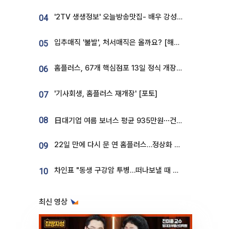
'2TV 생생정보' 오늘방송맛집- 배우 강성진 단골! 쌀국수ㆍ푸팟퐁 커리 맛집 '블○○○'
04
입추매직 '불발', 처서매직은 올까요? [해시태그]
05
홈플러스, 67개 핵심점포 13일 정식 개장…영업 재개 속도
06
'기사회생, 홈플러스 재개장' [포토]
07
08
日대기업 여름 보너스 평균 935만원⋯건설회사 1800만 넘어
22일 만에 다시 문 연 홈플러스…정상화 바쁜데 재고 없어 ‘발동동’[가보니]
09
차인표 "동생 구강암 투병…떠나보낼 때 가장 힘들었다”
10
최신 영상