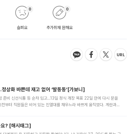
0
0
슬퍼요
추가취재 원해요
…정상화 바쁜데 재고 없어 ‘발동동’[가보니]
준비 신선식품 등 순차 입고…13일 정식 개장 목표 22일 만에 다시 문을
오전부터 직원들은 비어 있는 진열대를 채우느라 바쁘게 움직였다. 계란과
리를 잡기 시작했지만, 매장 곳곳엔 여전히 텅 빈 매대가 먼저 눈에 들어왔
까요? [해시태그]