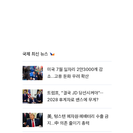
국제 최신 뉴스
미국 7월 일자리 2만3000개 감
소…고용 둔화 우려 확산
트럼프, “결국 JD 당선시켜야”⋯
2028 후계자로 밴스에 무게?
美, 텅스텐 폐자원·폐배터리 수출 금
지…中 의존 줄이기 총력