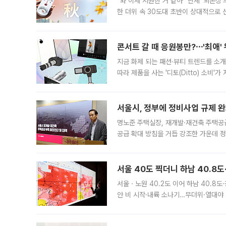
“와 이제 시원한 거 같아” 단체 ‘뇌손상
한 더위 속 30도대 초반이 상대적으로
지역에 있었습니다. 7월 말에는 서풍과
콘서트 갈 때 응원봉만?⋯'최애'
지금 화제 되는 패션·뷰티 트렌드를 소개
따라 제품을 사는 '디토(Ditto) 소비
어디일까요? 아이돌 콘서트 시작을 기다
서울시, 정부에 정비사업 규제 완화
명노준 주택실장, 재개발·재건축 주택공
공급 확대 방침을 거듭 강조한 가운데 정
면 반박하고 나섰다. 명노준 서울시 주택
서울 40도 찍더니 하남 40.8도
서울ㆍ노원 40.2도 이어 하남 40.8도
안 비 시작·내륙 소나기…무더위·열대야 
에서도 40도를 웃도는 기온이 관측됐다
의 극심한