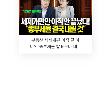
부동산 세제개편 아직 끝 아
냐? "종부세율 발표보다 내릴
것" 장기거주·양도세 전망 I 집
땅지성 I 김인만, 진미윤