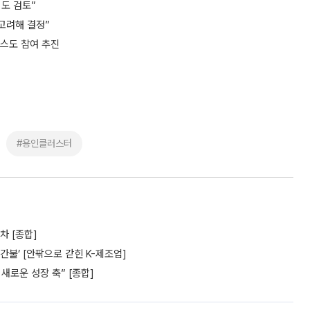
외도 검토”
고려해 결정”
이닉스도 참여 추진
#용인클러스터
차 [종합]
간불’ [안팎으로 갇힌 K-제조업]
새로운 성장 축” [종합]