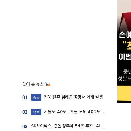
많이 본 뉴스
전북 완주 삼례읍 공장서 화재 발생
01
속보
서울도 '40도'…오늘 노원 40.2도 기록
02
속보
SK하이닉스, 용인·청주에 54조 투자…AI 메모리 생산기지 키운다
03