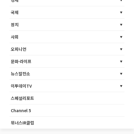
경제
국제
정치
사회
오피니언
문화·라이프
뉴스발전소
이투데이TV
스페셜리포트
Channel 5
위너스IR클럽