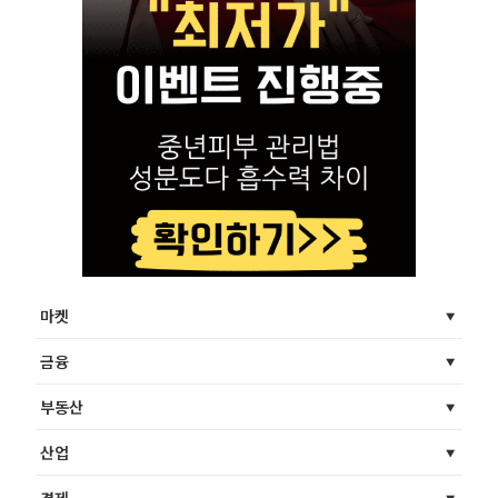
마켓
금융
부동산
산업