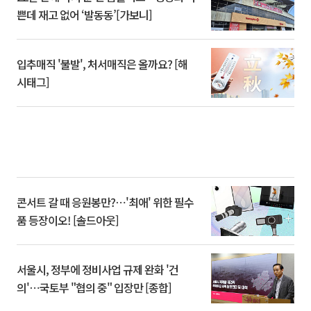
쁜데 재고 없어 ‘발동동’[가보니]
입추매직 '불발', 처서매직은 올까요? [해
시태그]
콘서트 갈 때 응원봉만?⋯'최애' 위한 필수
품 등장이오! [솔드아웃]
서울시, 정부에 정비사업 규제 완화 '건
의'⋯국토부 "협의 중" 입장만 [종합]