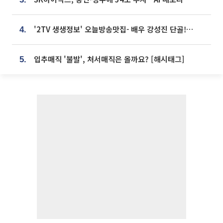
'2TV 생생정보' 오늘방송맛집- 배우 강성진 단골! 쌀국수ㆍ푸팟퐁 커리 맛집 '블○○○'
4.
입추매직 '불발', 처서매직은 올까요? [해시태그]
5.