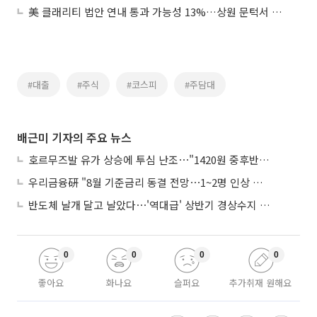
美 클래리티 법안 연내 통과 가능성 13%…상원 문턱서 제동
#대출
#주식
#코스피
#주담대
배근미 기자의 주요 뉴스
호르무즈발 유가 상승에 투심 난조⋯"1420원 중후반 등락"
우리금융硏 "8월 기준금리 동결 전망⋯1~2명 인상 소수의견 낼 것"
반도체 날개 달고 날았다⋯'역대급' 상반기 경상수지 흑자 2000억달러 육박
0
0
0
0
좋아요
화나요
슬퍼요
추가취재 원해요