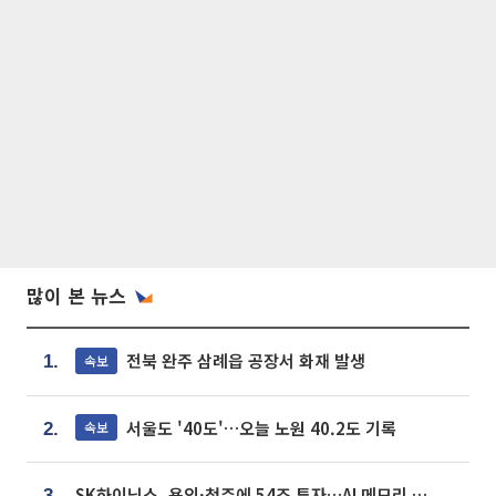
많이 본 뉴스
전북 완주 삼례읍 공장서 화재 발생
속보
1.
서울도 '40도'…오늘 노원 40.2도 기록
속보
2.
SK하이닉스, 용인·청주에 54조 투자…AI 메모리 생산기지 키운다
3.