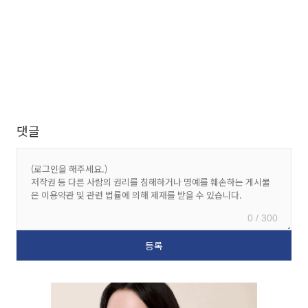
댓글
0 / 300