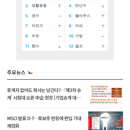
주요뉴스
후계자 없어도 회사는 남긴다?…‘제3자 승
계’ 시험대 오른 中企 현장 [기업승계 대전
환]
MSCI 발표 D-7…후보주 반등에 편입 기대
재점화