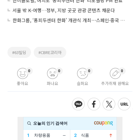
한미글로벌, 여의도 ‘퐁피두센터 한화’ 리모델링 PM 완료
서울 밖 K-여행…정부, 지방 곳곳 관광 콘텐츠 채운다
한화그룹, ‘퐁피두센터 한화’ 개관식 개최⋯스페인·중국 이어 세 번째
#63빌딩
#CBRE코리아
0
0
0
0
좋아요
화나요
슬퍼요
추가취재 원해요