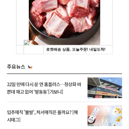
주요뉴스
22일 만에 다시 문 연 홈플러스…정상화 바
쁜데 재고 없어 ‘발동동’[가보니]
입추매직 '불발', 처서매직은 올까요? [해
시태그]