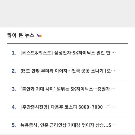
많이 본 뉴스
[베스트&워스트] 삼성전자·SK하이닉스 밀린 한 주…상상인증권은 85% 급등
1.
35도 안팎 무더위 이어져…전국 곳곳 소나기 [오늘 날씨]
2.
'불안과 기대 사이' 널뛰는 SK하이닉스…증권가 "HBM4·LTA 기반 펀터멘털 견고"
3.
[주간증시전망] 다음주 코스피 6000~7000⋯“外人 수급은 정책이 변수”
4.
뉴욕증시, 연준 금리인상 기대감 꺾이자 상승...S&P500 사상 최고치 [종합]
5.