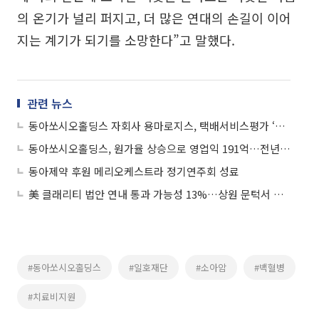
의 온기가 널리 퍼지고, 더 많은 연대의 손길이 이어
지는 계기가 되기를 소망한다”고 말했다.
관련 뉴스
동아쏘시오홀딩스 자회사 용마로지스, 택배서비스평가 ‘A+ 등급’ 획득
동아쏘시오홀딩스, 원가율 상승으로 영업익 191억…전년 比 6.0% 감소
동아제약 후원 메리오케스트라 정기연주회 성료
美 클래리티 법안 연내 통과 가능성 13%…상원 문턱서 제동
#동아쏘시오홀딩스
#일호재단
#소아암
#백혈병
#치료비지원