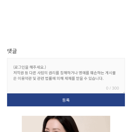
댓글
0 / 300