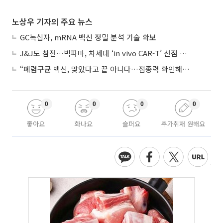
노상우 기자의 주요 뉴스
GC녹십자, mRNA 백신 정밀 분석 기술 확보
J&J도 참전…빅파마, 차세대 ‘in vivo CAR-T’ 선점 경쟁 본격화
“폐렴구균 백신, 맞았다고 끝 아니다…접종력 확인해야”
0
0
0
0
좋아요
화나요
슬퍼요
추가취재 원해요