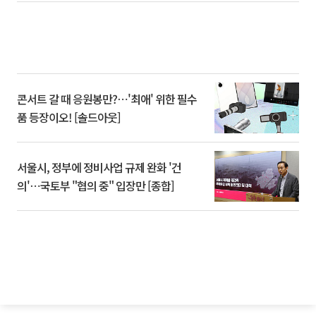
콘서트 갈 때 응원봉만?⋯'최애' 위한 필수
품 등장이오! [솔드아웃]
서울시, 정부에 정비사업 규제 완화 '건
의'⋯국토부 "협의 중" 입장만 [종합]