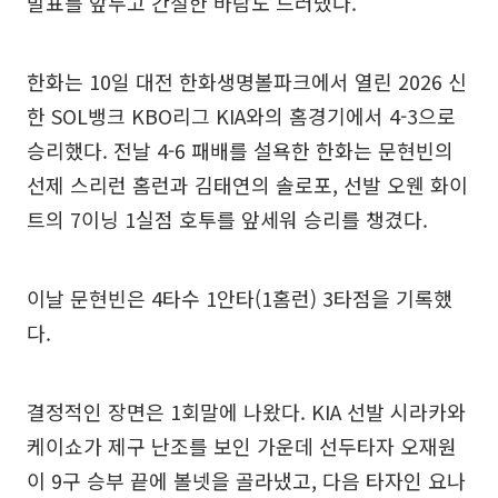
발표를 앞두고 간절한 바람도 드러냈다.
한화는 10일 대전 한화생명볼파크에서 열린 2026 신
한 SOL뱅크 KBO리그 KIA와의 홈경기에서 4-3으로
승리했다. 전날 4-6 패배를 설욕한 한화는 문현빈의
선제 스리런 홈런과 김태연의 솔로포, 선발 오웬 화이
트의 7이닝 1실점 호투를 앞세워 승리를 챙겼다.
이날 문현빈은 4타수 1안타(1홈런) 3타점을 기록했
다.
결정적인 장면은 1회말에 나왔다. KIA 선발 시라카와
케이쇼가 제구 난조를 보인 가운데 선두타자 오재원
이 9구 승부 끝에 볼넷을 골라냈고, 다음 타자인 요나