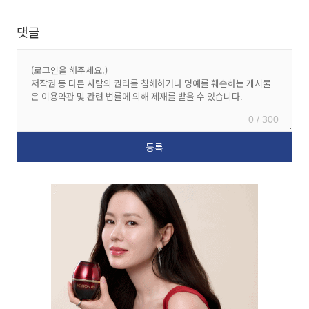
댓글
0 / 300