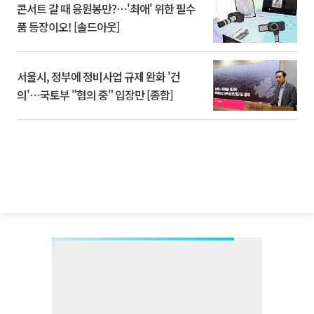
콘서트 갈 때 응원봉만?⋯'최애' 위한 필수
품 등장이오! [솔드아웃]
서울시, 정부에 정비사업 규제 완화 '건
의'⋯국토부 "협의 중" 입장만 [종합]