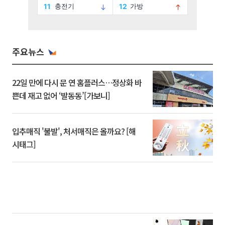
주요뉴스
22일 만에 다시 문 연 홈플러스…정상화 바
쁜데 재고 없어 ‘발동동’[가보니]
입추매직 '불발', 처서매직은 올까요? [해
시태그]