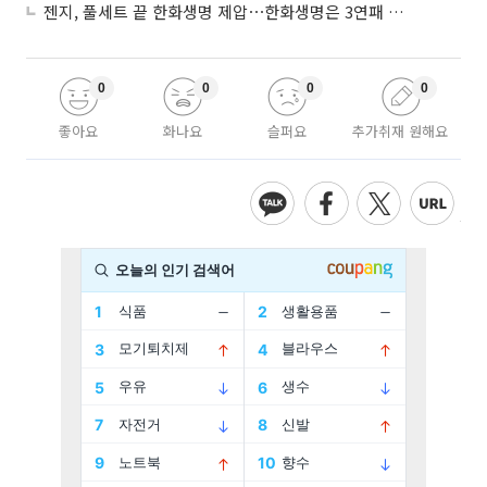
젠지, 풀세트 끝 한화생명 제압⋯한화생명은 3연패 수렁
0
0
0
0
좋아요
화나요
슬퍼요
추가취재 원해요