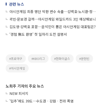
관련 뉴스
아시안게임 최종 명단 막판 변수 속출⋯강백호·노시환·정우주 운명은
곽빈·문보경 갈까⋯아시안게임 와일드카드 3인 예상해보니
김도영·강백호 포함⋯윤석민이 뽑은 아시안게임 대표팀은?
‘경험 無도 환영’ 첫 일자리 도전 설명서
#프로야구
#KBO리그
#한화이글스
#문현빈
#아시안게임
노희주 기자의 주요 뉴스
NEW 피서지
'입추'에도 39도⋯수도권ㆍ강원ㆍ전라 폭염