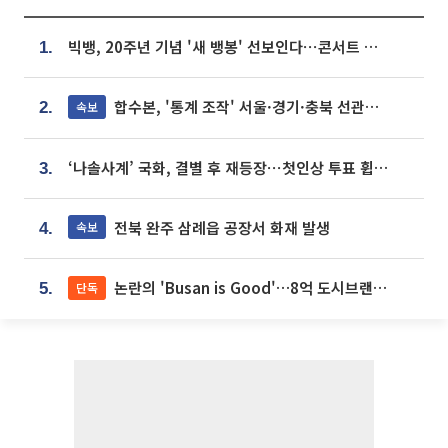
빅뱅, 20주년 기념 '새 뱅봉' 선보인다⋯콘서트 앞두고 팝업 개최
1.
합수본, '통계 조작' 서울·경기·충북 선관위 등 추가 압수수색
속보
2.
‘나솔사계’ 국화, 결별 후 재등장⋯첫인상 투표 휩쓸고 ‘인기녀’ 등극
3.
전북 완주 삼례읍 공장서 화재 발생
속보
4.
논란의 'Busan is Good'…8억 도시브랜드, 용산 대통령실 CI 업체가 수행
단독
5.