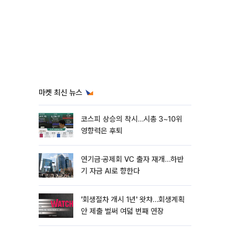
마켓 최신 뉴스
코스피 상승의 착시…시총 3~10위
영향력은 후퇴
연기금·공제회 VC 출자 재개…하반
기 자금 AI로 향한다
'회생절차 개시 1년' 왓챠…회생계획
안 제출 벌써 여덟 번째 연장