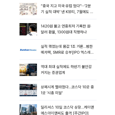
“중국 지고 미국·유럽 떴다”⋯'2분
기 실적 대박' 낸 K뷰티, 7월에도 질
주
1420원 뚫고 연중최저 기록한 원·
달러 환율, 1300원대 직행하나
실적 꺾였는데 몸값 1조 거론…범한
메카텍, SMR로 승부[IPO 엑스레
이]
역대 최대 실적에도 하반기 불안감
커지는 증권업계
상폐시계 빨라졌다…코스닥 10곳 중
1곳 '시총 미달'
딜리셔스 10일 코스닥 상장…케이앤
에스아이앤씨도 출격 [주간IPO]