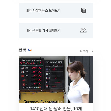
내가 저장한 뉴스 모아보기
내가 구독한 기자 전체보기
한 컷
1410원대 원·달러 환율, 10개