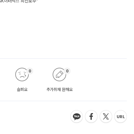
SK이터닉스 최선호주”
0
0
슬퍼요
추가취재 원해요