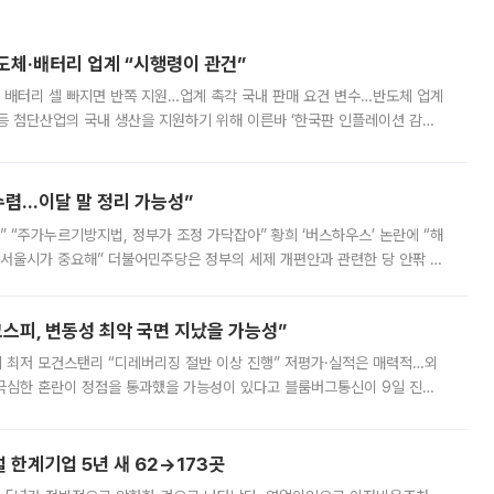
반도체·배터리 업계 “시행령이 관건”
 배터리 셀 빠지면 반쪽 지원…업계 촉각 국내 판매 요건 변수…반도체 업계
등 첨단산업의 국내 생산을 지원하기 위해 이른바 ‘한국판 인플레이션 감축
를 신설했지만, 업계에서는 세부 지원 대상에 따라 정책 효과가 크게 달라
수렴…이달 말 정리 가능성”
없어” “주가누르기방지법, 정부가 조정 가닥잡아” 황희 ‘버스하우스’ 논란에 “해
 서울시가 중요해” 더불어민주당은 정부의 세제 개편안과 관련한 당 안팎 의
에 나서겠다고 예고했다. 민주당은 8월 말 당정 조율을 거친 개편안이
스피, 변동성 최악 국면 지났을 가능성”
 만에 최저 모건스탠리 “디레버리징 절반 이상 진행” 저평가·실적은 매력적…외
든 극심한 혼란이 정점을 통과했을 가능성이 있다고 블룸버그통신이 9일 진단
가 상당 부분 정리된 데다 금융당국의 규제 강화로 고위험 상품 거래도 급감
한계기업 5년 새 62→173곳