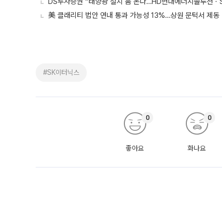
DS투자증권 “태양광 설치 붐 온다…HD현대에너지솔루션ㆍ
美 클래리티 법안 연내 통과 가능성 13%…상원 문턱서 제동
#SK이터닉스
0
0
좋아요
화나요