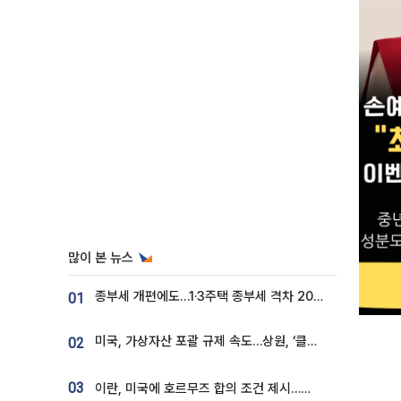
많이 본 뉴스
종부세 개편에도…1·3주택 종부세 격차 2028년부터 확대
01
미국, 가상자산 포괄 규제 속도…상원, ‘클래리티법’ 9월 절차투표 추진
02
03
이란, 미국에 호르무즈 합의 조건 제시…美 “경기 아직 안 끝나” [종합]