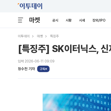
마켓
공시
시황
시세
장외/IPO
이투데이
마켓
특징주
[특징주] SK이터닉스, 
입력 2026-06-11 09:09
정수천 기자
구독