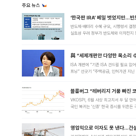
주요 뉴스
‘한국판 IRA’ 베일 벗었지만…
반도체·배터리 수혜 규모, 시행령서 결정
실효성 우려 정부가 반도체와 이차전지 
법(IRA)’으로 불리는 국내생산세액공제
與 “세제개편안 다양한 목소리 
ISA 개편에 “기존 ISA 건드릴 필요 
프닝” 선긋기 “주택공급, 인허가권 지닌
견을 수렴해 당정과 개편안에 대한 조율
블룸버그 “레버리지 거품 빠진 코
VKOSPI, 6월 사상 최고치서 두 달
국인 복귀는 ‘신중’ 한국 증시를 뒤흔
했다. 대규모 반대매매로 레버리지 투자
영업익으로 이자도 못 낸다…건설 