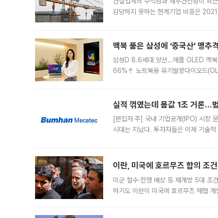
건설업계의 수익성과 재무건전성이 최근
감당하지 못하는 한계기업 비중은 2021
이낸싱(PF) 부담이 집중된 건축 부문의
경영
맥북 품은 삼성에 ‘중국산’ 맹추
삼성D 8.6세대 양산…애플 OLED 맥북
66%↑ 노트북용 유기발광다이오드(OL
운데 중국 BOE와 TCL CSOT도 생산
일 업계에 따르면 삼성
실적 꺾였는데 몸값 1조 거론…범
[편집자 주] 국내 기업공개(IPO) 시장
시대는 지났다. 투자자들은 이제 기술적
은 거시경제 불확실성 속에 실적과 성과
이란, 미국에 호르무즈 합의 조건 
미군 철수·전쟁 배상 등 재개방 5대 조건
하기도 이란이 미국에 호르무즈 해협 개
라며 조심스러운 반응을 보였다. 8일(