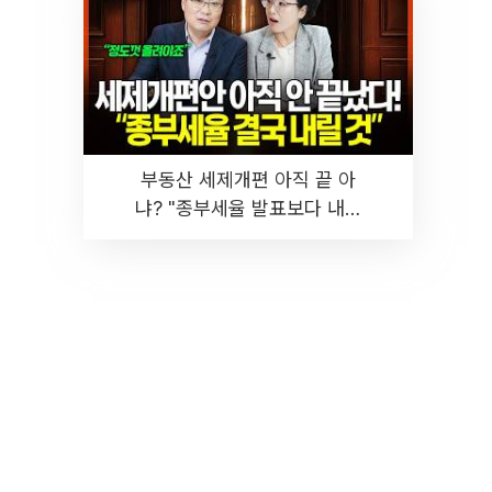
부동산 세제개편 아직 끝 아
냐? "종부세율 발표보다 내릴
것" 장기거주·양도세 전망 I 집
땅지성 I 김인만, 진미윤