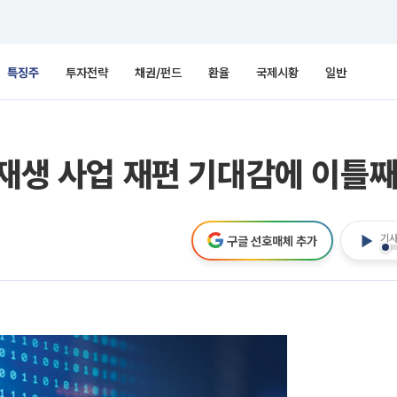
특징주
투자전략
채권/펀드
환율
국제시황
일반
신재생 사업 재편 기대감에 이틀째
기사
구글 선호매체 추가