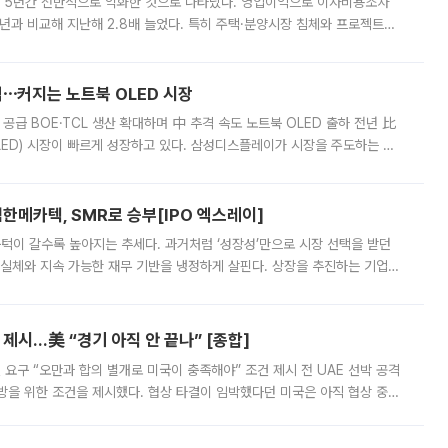
 5년간 전반적으로 악화한 것으로 나타났다. 영업이익으로 이자비용조차
년과 비교해 지난해 2.8배 늘었다. 특히 주택·분양시장 침체와 프로젝트파
 악화가 두드러졌다. 9일 한국건설산업연구원은 ‘2025년 건설업 외감기업
격⋯커지는 노트북 OLED 시장
 공급 BOE·TCL 생산 확대하며 中 추격 속도 노트북 OLED 출하 전년 比
ED) 시장이 빠르게 성장하고 있다. 삼성디스플레이가 시장을 주도하는 가
 확대에 나서면서 노트북 OLED 시장을 둘러싼 경쟁이 치열해지고 있다. 9
한메카텍, SMR로 승부[IPO 엑스레이]
 문턱이 갈수록 높아지는 추세다. 과거처럼 ‘성장성’만으로 시장 선택을 받던
 실체와 지속 가능한 재무 기반을 냉정하게 살핀다. 상장을 추진하는 기업들
를 입증해야 하는 시험대에 섰다. 본지는 상장을 앞둔 기업의 기술 경쟁
제시…美 “경기 아직 안 끝나” [종합]
 요구 “오만과 합의 별개로 미국이 충족해야” 조건 제시 전 UAE 선박 공격
방을 위한 조건을 제시했다. 협상 타결이 임박했다던 미국은 아직 협상 중이
현지시간) 모하마드 바게르 졸가드르 이란 최고국가안보회의 사무총장은 타