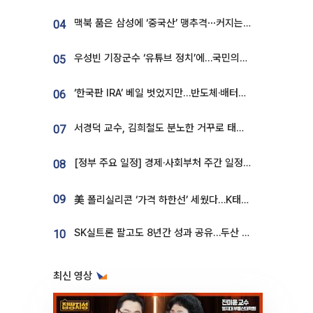
맥북 품은 삼성에 ‘중국산’ 맹추격⋯커지는 노트북 OLED 시장
04
우성빈 기장군수 ‘유튜브 정치’에…국민의힘 군의원들 집단 반발
05
‘한국판 IRA’ 베일 벗었지만…반도체·배터리 업계 “시행령이 관건”
06
서경덕 교수, 김희철도 분노한 거꾸로 태극기⋯"엉터리는 아냐, 아쉬울 뿐"
07
[정부 주요 일정] 경제·사회부처 주간 일정 (8월 10일 ~ 8월 14일)
08
09
美 폴리실리콘 ‘가격 하한선’ 세웠다…K태양광 수혜 기대
SK실트론 팔고도 8년간 성과 공유…두산 인수대금 2.3조가 끝 아냐
10
최신 영상