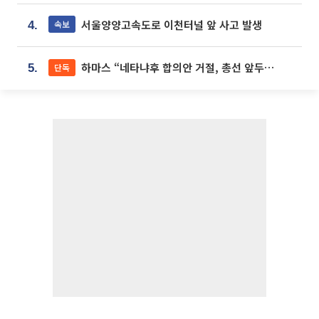
서울양양고속도로 이천터널 앞 사고 발생
속보
4.
하마스 “네타냐후 합의안 거절, 총선 앞두고 시간 끌기”
단독
5.