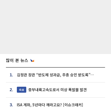
많이 본 뉴스
김정관 장관 “반도체 성과급, 주총 승인 받도록”…상법·자본시장법 개정 시사
1.
중부내륙고속도로서 미상 폭발물 발견
속보
2.
ISA 계좌, 5년마다 깨라고요? [이슈크래커]
3.