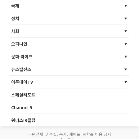
국제
정치
사회
오피니언
문화·라이프
뉴스발전소
이투데이TV
스페셜리포트
Channel 5
위너스IR클럽
무단전재 및 수집, 복사, 재배포, AI학습 이용 금지