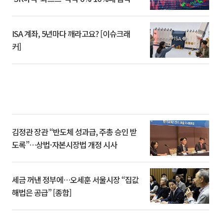
ISA 계좌, 5년마다 깨라고요? [이슈크래
커]
김정관 장관 “반도체 성과급, 주총 승인 받
도록”…상법·자본시장법 개정 시사
세금 꺼낸 정부에…오세훈 서울시장 “집값
해법은 공급” [종합]