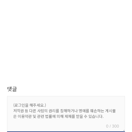
댓글
0 / 300