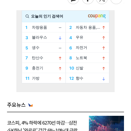
주요뉴스
코스피, 4% 하락에 6270선 마감…삼전
·SK하닉 '와르르' 각각 6%·10%대 급락