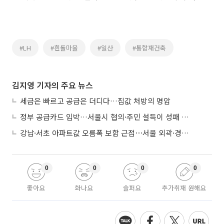
#LH
#흰돌마을
#일산
#통합재건축
김지영 기자의 주요 뉴스
세금은 빠르고 공급은 더디다…집값 처방의 명암
정부 공급카드 임박…서울시 협의·주민 설득이 성패 가른다
강남·서초 아파트값 오름폭 보합 근접⋯서울 외곽·경기 남부 중심 매수세
0
0
0
0
좋아요
화나요
슬퍼요
추가취재 원해요