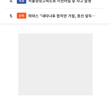
서울양양고속도로 이천터널 앞 사고 발생
속보
4.
하마스 “네타냐후 합의안 거절, 총선 앞두고 시간 끌기”
단독
5.