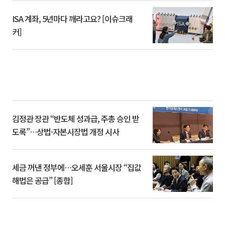
ISA 계좌, 5년마다 깨라고요? [이슈크래
커]
김정관 장관 “반도체 성과급, 주총 승인 받
도록”…상법·자본시장법 개정 시사
세금 꺼낸 정부에…오세훈 서울시장 “집값
해법은 공급” [종합]