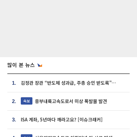
많이 본 뉴스
김정관 장관 “반도체 성과급, 주총 승인 받도록”…상법·자본시장법 개정 시사
1.
중부내륙고속도로서 미상 폭발물 발견
속보
2.
ISA 계좌, 5년마다 깨라고요? [이슈크래커]
3.