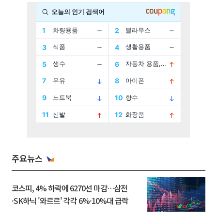
주요뉴스
코스피, 4% 하락에 6270선 마감…삼전
·SK하닉 '와르르' 각각 6%·10%대 급락