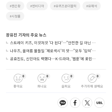
#젠슨황
#엔비디아
#유퀴즈온더블럭
#유재석
#시청률
장유진 기자의 주요 뉴스
스트레이 키즈, 이것저것 '다 된다'⋯"안전한 길 아닌 도전이 재밌어"
나우즈, 올여름 물들일 '제로섹시'의 맛⋯"모두 '입덕'시킬 것"
공효진도, 신민아도 택했다⋯K-드라마, '웹툰'에 꽂힌 이유
0
0
0
0
좋아요
화나요
슬퍼요
추가취재 원해요