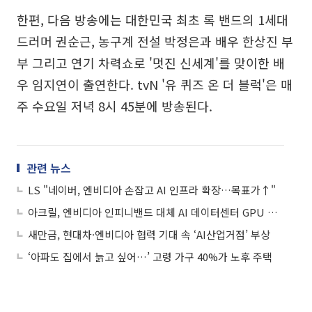
한편, 다음 방송에는 대한민국 최초 록 밴드의 1세대
드러머 권순근, 농구계 전설 박정은과 배우 한상진 부
부 그리고 연기 차력쇼로 '멋진 신세계'를 맞이한 배
우 임지연이 출연한다. tvN '유 퀴즈 온 더 블럭'은 매
주 수요일 저녁 8시 45분에 방송된다.
관련 뉴스
LS "네이버, 엔비디아 손잡고 AI 인프라 확장…목표가↑"
아크릴, 엔비디아 인피니밴드 대체 AI 데이터센터 GPU 정부 지원 받아 개발 나선다
새만금, 현대차·엔비디아 협력 기대 속 ‘AI산업거점’ 부상
‘아파도 집에서 늙고 싶어…’ 고령 가구 40%가 노후 주택