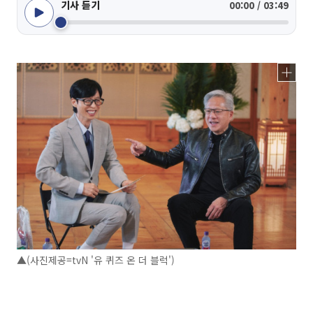
기사 듣기
00:00 / 03:49
▲(사진제공=tvN '유 퀴즈 온 더 블럭')