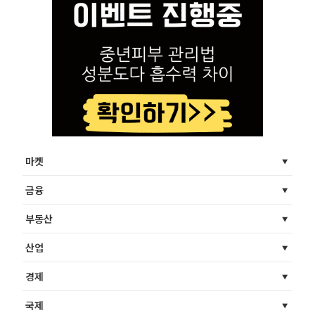
마켓
금융
부동산
산업
경제
국제