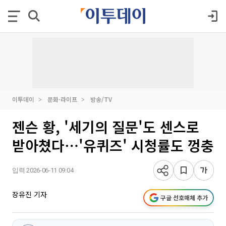
이투데이
문화·라이프
방송/TV
젠슨 황, '세기의 질문'도 센스로
받아쳤다⋯'유퀴즈' 시청률도 껑충
입력 2026-06-11 09:04
장유진 기자
구글 선호매체 추가