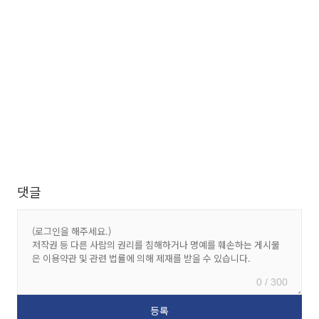
댓글
0 / 300