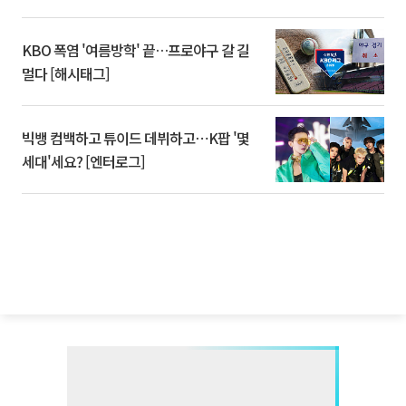
KBO 폭염 '여름방학' 끝…프로야구 갈 길
멀다 [해시태그]
빅뱅 컴백하고 튜이드 데뷔하고⋯K팝 '몇
세대'세요? [엔터로그]