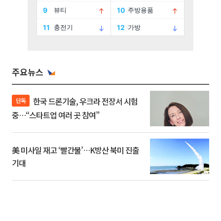
주요뉴스
한국 드론기술, 우크라 전장서 시험
단독
중…“스타트업 여러 곳 참여”
美 미사일 재고 ‘빨간불’…K방산 북미 진출
기대