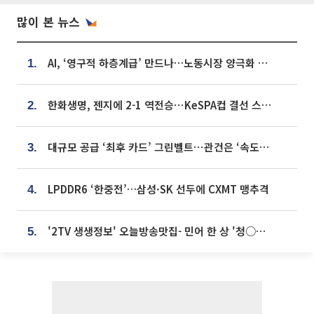
많이 본 뉴스
AI, ‘영구적 하층계급’ 만드나…노동시장 양극화 경고
1.
한화생명, 젠지에 2-1 역전승⋯KeSPA컵 결선 스테이지 2 직행
2.
대규모 공급 ‘최후 카드’ 그린벨트⋯관건은 ‘속도’ [주택공급 승부수의 조건]
3.
LPDDR6 ‘한중전’…삼성·SK 선두에 CXMT 맹추격
4.
'2TV 생생정보' 오늘방송맛집- 민어 한 상 '청○○○' vs 전복 한 상 '명○'
5.