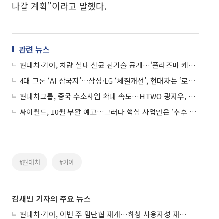
나갈 계획”이라고 말했다.
관련 뉴스
현대차·기아, 차량 실내 살균 신기술 공개…'플라즈마 케어 UVC' 세계 최초 개발
4대 그룹 ‘AI 삼국지’…삼성·LG ‘체질개선’, 현대차는 ‘로봇’, SK는 ‘조직파괴’
현대차그룹, 중국 수소사업 확대 속도…HTWO 광저우, 수소산업 포럼 참가
싸이월드, 10월 부활 예고…그러나 핵심 사업안은 ‘추후 공개’
#현대차
#기아
김채빈 기자의 주요 뉴스
현대차·기아, 이번 주 임단협 재개…하청 사용자성 재심도 ‘변수’