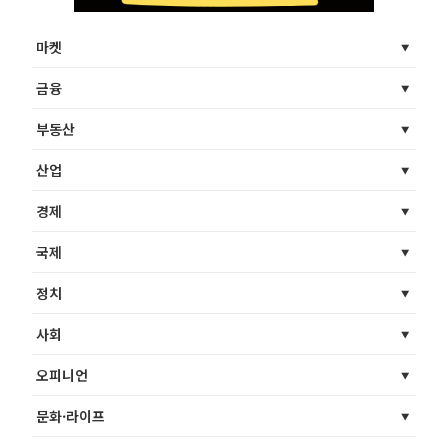
마켓
금융
부동산
산업
경제
국제
정치
사회
오피니언
문화·라이프