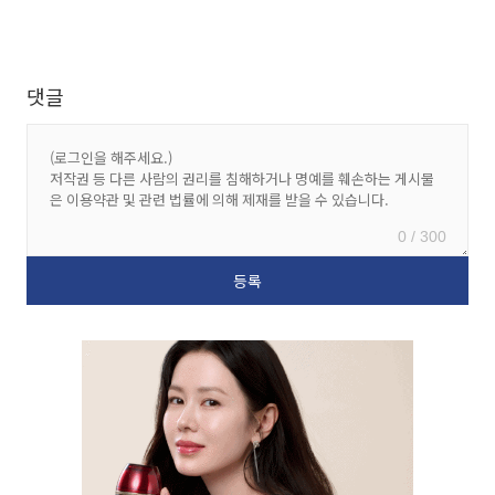
댓글
0 / 300