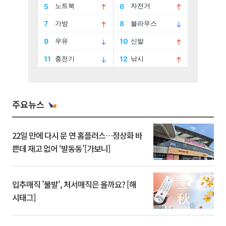
주요뉴스
22일 만에 다시 문 연 홈플러스…정상화 바
쁜데 재고 없어 ‘발동동’[가보니]
입추매직 '불발', 처서매직은 올까요? [해
시태그]