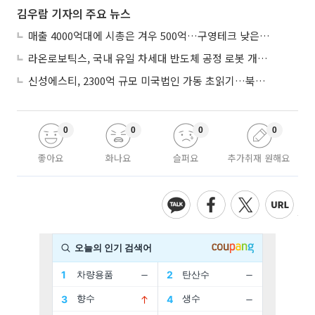
김우람 기자의 주요 뉴스
매출 4000억대에 시총은 겨우 500억…구영테크 낮은 몸값에 저가 승계 마무리
라온로보틱스, 국내 유일 차세대 반도체 공정 로봇 개발 ‘고객사 테스트 진행’
신성에스티, 2300억 규모 미국법인 가동 초읽기…북미 ESS 공략 본격화
0
0
0
0
좋아요
화나요
슬퍼요
추가취재 원해요