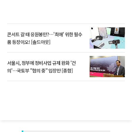
콘서트 갈 때 응원봉만?⋯'최애' 위한 필수
품 등장이오! [솔드아웃]
서울시, 정부에 정비사업 규제 완화 '건
의'⋯국토부 "협의 중" 입장만 [종합]