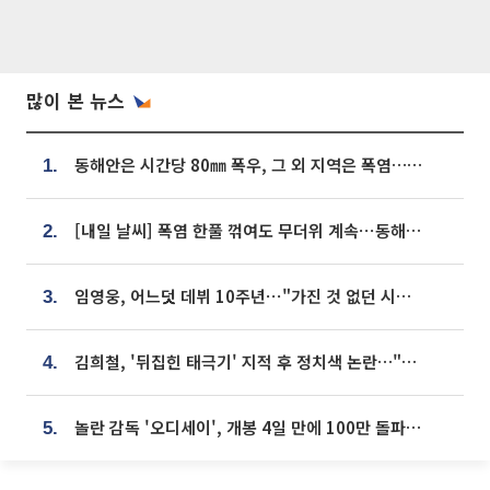
많이 본 뉴스
동해안은 시간당 80㎜ 폭우, 그 외 지역은 폭염…‘극과 극 날씨’
1.
[내일 날씨] 폭염 한풀 꺾여도 무더위 계속⋯동해안 이틀 연속 비
2.
임영웅, 어느덧 데뷔 10주년⋯"가진 것 없던 시절, 내 앞엔 20명의 팬뿐"
3.
김희철, '뒤집힌 태극기' 지적 후 정치색 논란…"좌우 떠나 우리나라 국기"
4.
놀란 감독 '오디세이', 개봉 4일 만에 100만 돌파⋯'왕사남' 보다 빠르다
5.