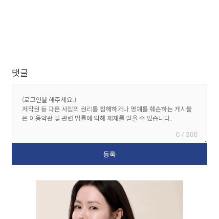
댓글
0 / 300