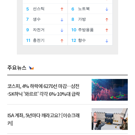
주요뉴스
코스피, 4% 하락에 6270선 마감…삼전
·SK하닉 '와르르' 각각 6%·10%대 급락
ISA 계좌, 5년마다 깨라고요? [이슈크래
커]