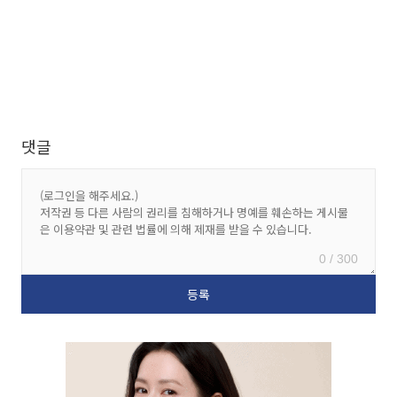
댓글
0 / 300