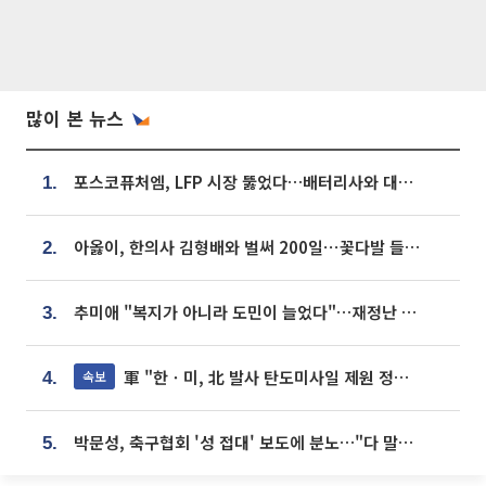
많이 본 뉴스
포스코퓨처엠, LFP 시장 뚫었다…배터리사와 대규모 장기 공급 합의
1.
아옳이, 한의사 김형배와 벌써 200일⋯꽃다발 들고 "프러포즈 아냐"
2.
추미애 "복지가 아니라 도민이 늘었다"…재정난 책임론 정면돌파
3.
軍 "한ㆍ미, 北 발사 탄도미사일 제원 정밀분석 중"
속보
4.
박문성, 축구협회 '성 접대' 보도에 분노…"다 말아먹으려고 작정했나"
5.