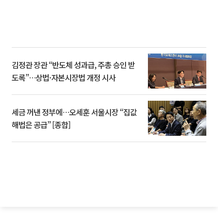
김정관 장관 “반도체 성과급, 주총 승인 받
도록”…상법·자본시장법 개정 시사
세금 꺼낸 정부에…오세훈 서울시장 “집값
해법은 공급” [종합]