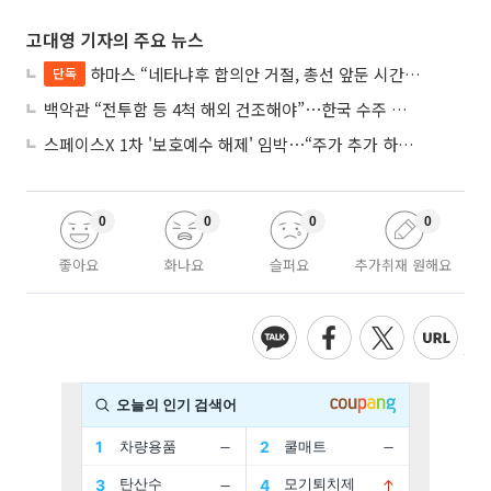
고대영 기자의 주요 뉴스
하마스 “네타냐후 합의안 거절, 총선 앞둔 시간 끌기”
단독
백악관 “전투함 등 4척 해외 건조해야”⋯한국 수주 기대
스페이스X 1차 '보호예수 해제' 임박⋯“주가 추가 하락 가능성”
0
0
0
0
좋아요
화나요
슬퍼요
추가취재 원해요