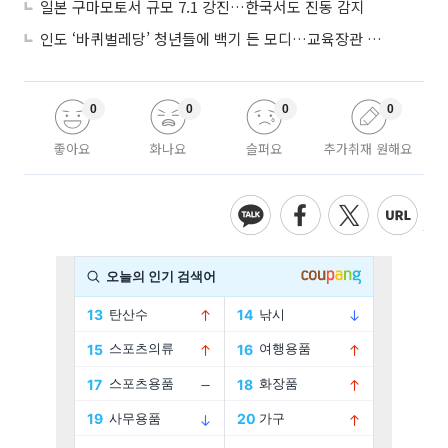
일본 구마모토서 규모 7.1 강진…한국서도 진동 감지
인도 ‘바퀴벌레당’ 청년들에 백기 든 모디…교육장관 사퇴
0
0
0
0
좋아요
화나요
슬퍼요
추가취재 원해요