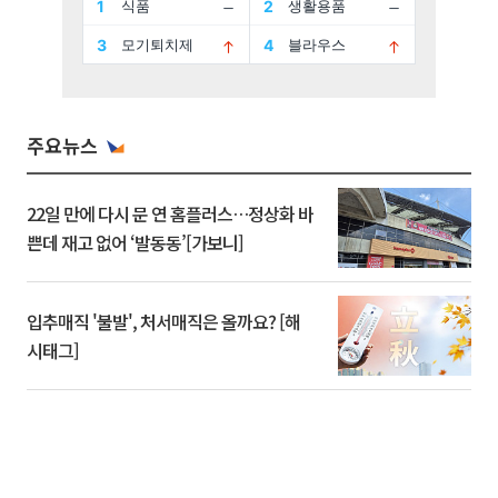
주요뉴스
22일 만에 다시 문 연 홈플러스…정상화 바
쁜데 재고 없어 ‘발동동’[가보니]
입추매직 '불발', 처서매직은 올까요? [해
시태그]