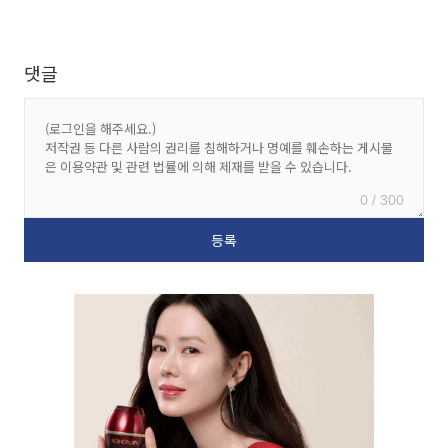
댓글
0 / 300