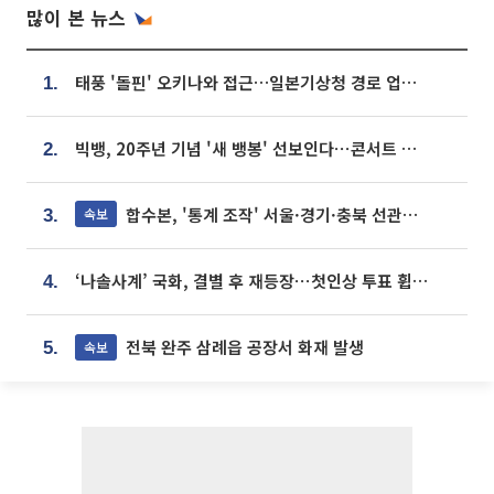
많이 본 뉴스
태풍 '돌핀' 오키나와 접근…일본기상청 경로 업데이트
1.
빅뱅, 20주년 기념 '새 뱅봉' 선보인다⋯콘서트 앞두고 팝업 개최
2.
합수본, '통계 조작' 서울·경기·충북 선관위 등 추가 압수수색
속보
3.
‘나솔사계’ 국화, 결별 후 재등장⋯첫인상 투표 휩쓸고 ‘인기녀’ 등극
4.
전북 완주 삼례읍 공장서 화재 발생
속보
5.