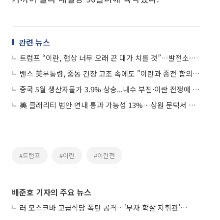
관련 뉴스
트럼프 “이란, 협상 너무 오래 끈 대가 치를 것”…발전소·교량 추가 공습 경고
밴스 美부통령, 중동 긴장 고조 속에도 "이란과 종전 합의 매우 근접"
중국 5월 생산자물가 3.9% 상승...내수 부진·이란 전쟁에 기업 수익성 타격
美 클래리티 법안 연내 통과 가능성 13%…상원 문턱서 제동
#트럼프
#이란
#이란전
배준호 기자의 주요 뉴스
러 모스크바 고급식당 폭탄 공격…‘부차 학살 지휘관’ 노렸나