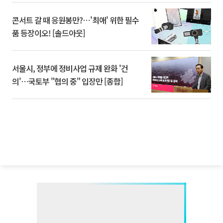
콘서트 갈 때 응원봉만?⋯'최애' 위한 필수
품 등장이오! [솔드아웃]
서울시, 정부에 정비사업 규제 완화 '건
의'⋯국토부 "협의 중" 입장만 [종합]