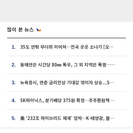
많이 본 뉴스
35도 안팎 무더위 이어져…전국 곳곳 소나기 [오늘 날씨]
1.
동해안은 시간당 80㎜ 폭우, 그 외 지역은 폭염…‘극과 극 날씨’
2.
뉴욕증시, 연준 금리인상 기대감 꺾이자 상승...S&P500 사상 최고치 [종합]
3.
SK하이닉스, 분기배당 375원 확정…주주환원책 9월로 앞당겨 발표
4.
美 ‘232조 하이브리드 제재’ 임박…K-태양광, 불확실성 털고 날개 다나
5.