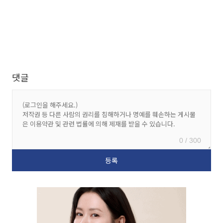
댓글
0 / 300