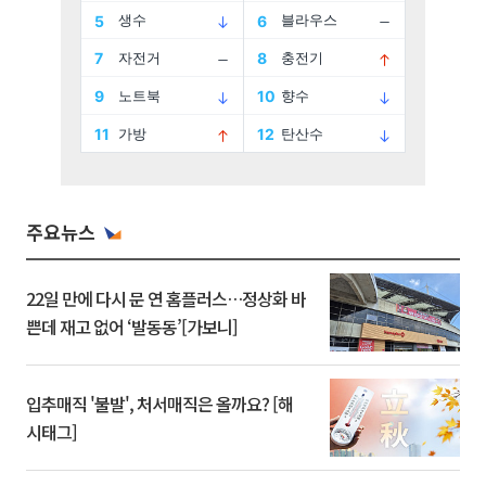
주요뉴스
22일 만에 다시 문 연 홈플러스…정상화 바
쁜데 재고 없어 ‘발동동’[가보니]
입추매직 '불발', 처서매직은 올까요? [해
시태그]