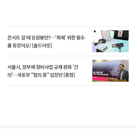
콘서트 갈 때 응원봉만?⋯'최애' 위한 필수
품 등장이오! [솔드아웃]
서울시, 정부에 정비사업 규제 완화 '건
의'⋯국토부 "협의 중" 입장만 [종합]