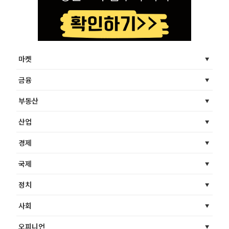
마켓
금융
부동산
산업
경제
국제
정치
사회
오피니언