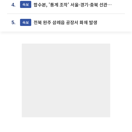
합수본, '통계 조작' 서울·경기·충북 선관위 등 추가 압수수색
속보
4.
전북 완주 삼례읍 공장서 화재 발생
속보
5.