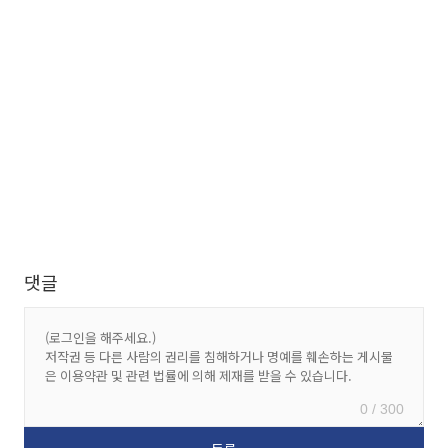
댓글
0 / 300