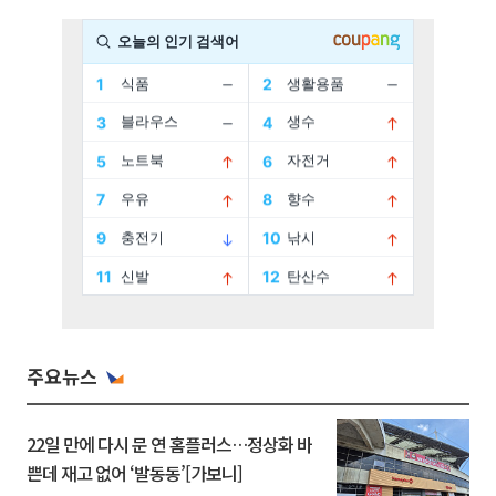
주요뉴스
22일 만에 다시 문 연 홈플러스…정상화 바
쁜데 재고 없어 ‘발동동’[가보니]