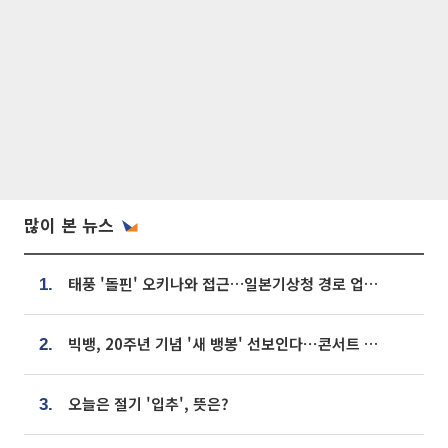
많이 본 뉴스
태풍 '돌핀' 오키나와 접근…일본기상청 경로 업데이트
1.
빅뱅, 20주년 기념 '새 뱅봉' 선보인다⋯콘서트 앞두고 팝업 개최
2.
오늘은 절기 '입추', 뜻은?
3.