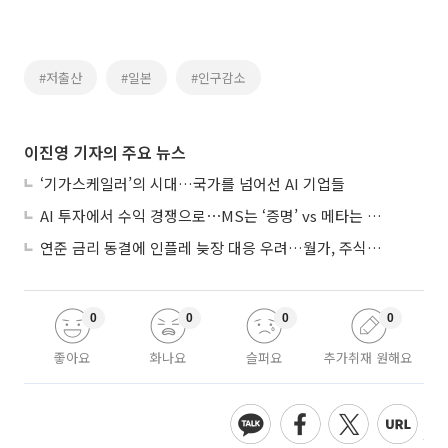
#저출산
#일본
#인구감소
이진영 기자의 주요 뉴스
‘기가스케일러’의 시대…국가를 넘어선 AI 기업들
AI 투자에서 수익 경쟁으로⋯MS는 ‘증명’ vs 메타는 ‘숙제’
연준 금리 동결에 인플레 늦장 대응 우려…월가, 주식도 채권도 던졌다
0
0
0
0
좋아요
화나요
슬퍼요
추가취재 원해요