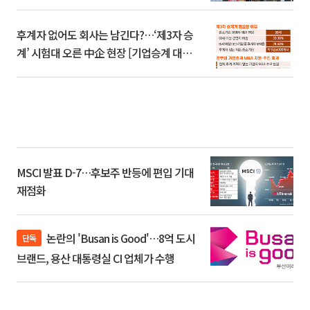
후계자 없어도 회사는 남긴다?…‘제3자 승
계’ 시험대 오른 中企 현장 [기업승계 대전
환]
MSCI 발표 D-7…후보주 반등에 편입 기대
재점화
논란의 'Busan is Good'…8억 도시
단독
브랜드, 용산 대통령실 CI 업체가 수행