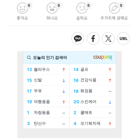
0
0
0
0
좋아요
화나요
슬퍼요
추가취재 원해요