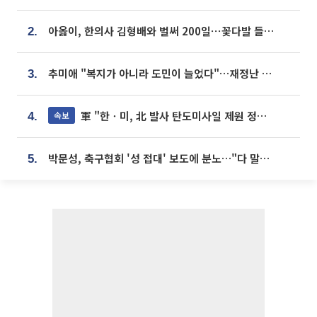
아옳이, 한의사 김형배와 벌써 200일⋯꽃다발 들고 "프러포즈 아냐"
2.
추미애 "복지가 아니라 도민이 늘었다"…재정난 책임론 정면돌파
3.
軍 "한ㆍ미, 北 발사 탄도미사일 제원 정밀분석 중"
속보
4.
박문성, 축구협회 '성 접대' 보도에 분노…"다 말아먹으려고 작정했나"
5.