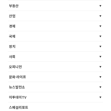
부동산
산업
경제
국제
정치
사회
오피니언
문화·라이프
뉴스발전소
이투데이TV
스페셜리포트