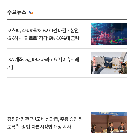
주요뉴스
코스피, 4% 하락에 6270선 마감…삼전
·SK하닉 '와르르' 각각 6%·10%대 급락
ISA 계좌, 5년마다 깨라고요? [이슈크래
커]
김정관 장관 “반도체 성과급, 주총 승인 받
도록”…상법·자본시장법 개정 시사