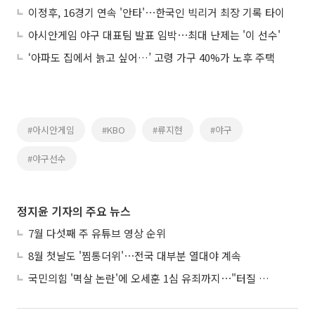
이정후, 16경기 연속 '안타'⋯한국인 빅리거 최장 기록 타이
아시안게임 야구 대표팀 발표 임박⋯최대 난제는 '이 선수'
‘아파도 집에서 늙고 싶어…’ 고령 가구 40%가 노후 주택
#아시안게임
#KBO
#류지현
#야구
#야구선수
정지윤 기자의 주요 뉴스
7월 다섯째 주 유튜브 영상 순위
8월 첫날도 '찜통더위'⋯전국 대부분 열대야 계속
국민의힘 '멱살 논란'에 오세훈 1심 유죄까지⋯"터질 게 터졌다"