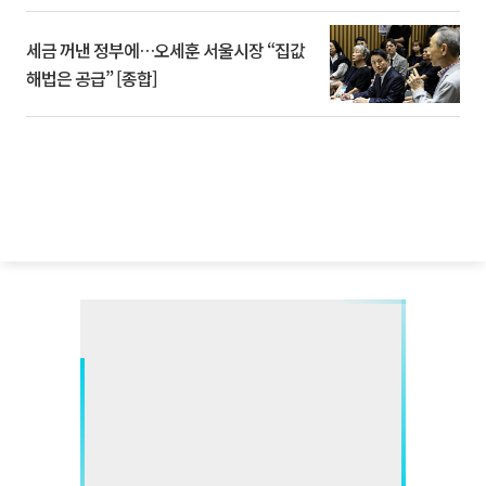
세금 꺼낸 정부에…오세훈 서울시장 “집값
해법은 공급” [종합]