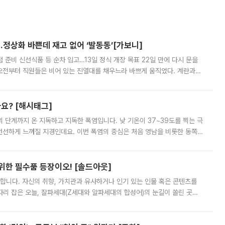
…정상화 바쁜데 재고 없어 ‘발동동’[가보니]
준비 신선식품 등 순차 입고…13일 정식 개장 목표 22일 만에 다시 문을
오전부터 직원들은 비어 있는 진열대를 채우느라 바쁘게 움직였다. 계란과
리를 잡기 시작했지만, 매장 곳곳엔 여전히 텅 빈 매대가 먼저 눈에 들어왔
까요? [해시태그]
’의 단계까지 온 지독하고 지독한 폭염입니다. 낮 기온이 37~39도를 찍는 극
 선선하게 느껴질 지경인데요. 이번 폭염의 중심은 처음 영남을 비롯한 동쪽
 북서풍이 산맥을 넘어 영남 쪽으로 내려오면서 뜨겁고 건조해졌는데요.
 위한 필수품 등장이오! [솔드아웃]
합니다. 자신의 취향, 가치관과 유사하거나 인기 있는 인물 혹은 콘텐츠를
'가 자리 잡은 오늘, 잘파세대(Z세대와 알파세대의 합성어)의 눈길이 쏠린 곳은
리는 공연장. 응원봉만큼이나 눈에 띄는 게 있습니다. 공연이 시작되기