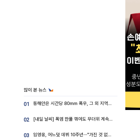
많이 본 뉴스
동해안은 시간당 80㎜ 폭우, 그 외 지역은 폭염…‘극과 극 날씨’
01
[내일 날씨] 폭염 한풀 꺾여도 무더위 계속⋯동해안 이틀 연속 비
02
임영웅, 어느덧 데뷔 10주년⋯"가진 것 없던 시절, 내 앞엔 20명의 팬뿐"
03