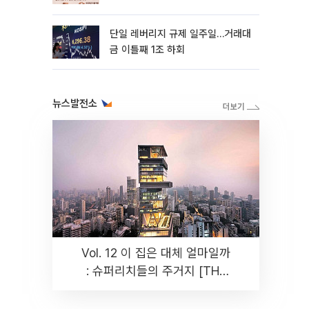
까지 튼튼”
단일 레버리지 규제 일주일…거래대
금 이틀째 1조 하회
뉴스발전소
Vol. 12 이 집은 대체 얼마일까
: 슈퍼리치들의 주거지 [THE
RARE]