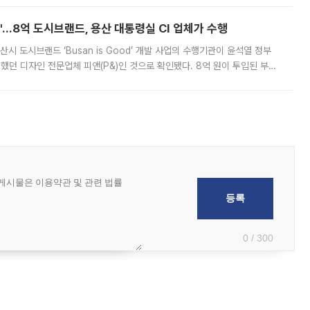
od'…8억 도시브랜드, 용산 대통령실 CI 업체가 수행
시 도시브랜드 ‘Busan is Good’ 개발 사업의 수행기관이 윤석열 정부
여했던 디자인 전문업체 피앤(P&)인 것으로 확인됐다. 8억 원이 투입된 부산
 부족과 디자인 정체성 논란에 휩싸였던 만큼, 사업 선정 과정과 결과물에
0 / 300