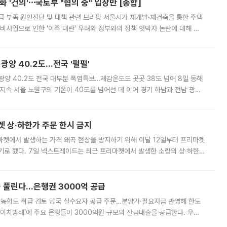
 '건의'⋯국토부 "협의 중" 입장만 [종합]
급 부족 원인진단 및 대책 관련 브리핑 서울시가 재개발·재건축을 통한 주택
비사업으로 인한 '이주 대란' 우려와 정부와의 정책 엇박자 논란에 대해 정
실장은 2031년까지 31만 가구 착공 목표에 차질이 없다는 입장이나,
·광양 40.2도…전국 '펄펄'
·광양 40.2도 전국 대부분 폭염특보…체감온도도 곳곳 38도 넘어 8일 동해
지속 서울 노원구의 기온이 40도를 넘어선 데 이어 경기 하남과 전남 광양
. 전국 대부분 지역에 폭염특보가 내려진 가운데 곳곳에서 39~40도 안팎
켓 상·하한가 주문 한시 금지
마켓에서 발생하는 가격 왜곡 현상을 방지하기 위해 이달 12일부터 프리마켓
기로 했다. 7일 넥스트레이드는 최근 프리마켓에서 발생한 소량의 상·하한
, 주문 오류로 인한 가격 급등락을 최소화하기 위한 비상 대응방안을 발표
 풀린다…은행권 3000억 공급
리·농협도 취급 검토 당국 실수요자 공급 주문…분양가·필요자금 반영해 한도
에이치방배’에 주요 은행들이 3000억원 규모의 잔금대출을 공급한다. 우리
하고 있어 향후 공급 규모가 늘어날 전망이다. 7일 금융권에 따르면 KB국