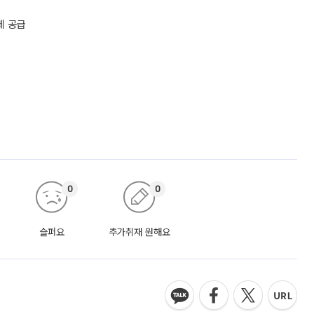
체 공급
0
0
슬퍼요
추가취재 원해요