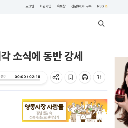
로그인
회원가입
속보창
신문/PDF 구독
RSS
매각 소식에 동반 강세
00:00 / 02:18
 듣기