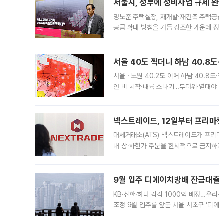
서울시, 정부에 정비사업 규제 완화
명노준 주택실장, 재개발·재건축 주택공
공급 확대 방침을 거듭 강조한 가운데 정
면 반박하고 나섰다. 명노준 서울시 주택
서울 40도 찍더니 하남 40.8도
서울ㆍ노원 40.2도 이어 하남 40.8도
안 비 시작·내륙 소나기…무더위·열대야 
에서도 40도를 웃도는 기온이 관측됐다
의 극심한
넥스트레이드, 12일부터 프리마
대체거래소(ATS) 넥스트레이드가 프리
내 상·하한가 주문을 한시적으로 금지하
가 체결 사례와 관련해 설명자료를 내고
9월 입주 디에이치방배 잔금대출
KB·신한·하나 각각 1000억 배정…우
조정 9월 입주를 앞둔 서울 서초구 ‘디
은행과 NH농협은행도 대출 취급을 검토