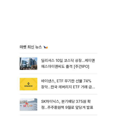
마켓 최신 뉴스
딜리셔스 10일 코스닥 상장…케이앤
에스아이앤씨도 출격 [주간IPO]
바이낸스, ETF 무기한 선물 74%
장악…한국 레버리지 ETF 거래 급
증 [e가상자산]
SK하이닉스, 분기배당 375원 확
정…주주환원책 9월로 앞당겨 발표