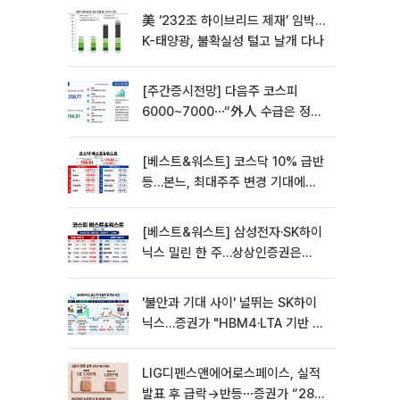
美 ‘232조 하이브리드 제재’ 임박…
K-태양광, 불확실성 털고 날개 다나
[주간증시전망] 다음주 코스피
6000~7000⋯“外人 수급은 정책
이 변수”
[베스트&워스트] 코스닥 10% 급반
등…본느, 최대주주 변경 기대에
270% 폭등
[베스트&워스트] 삼성전자·SK하이
닉스 밀린 한 주…상상인증권은
85% 급등
'불안과 기대 사이' 널뛰는 SK하이
닉스…증권가 "HBM4·LTA 기반 펀
터멘털 견고"
LIG디펜스앤에어로스페이스, 실적
발표 후 급락→반등⋯증권가 “28년