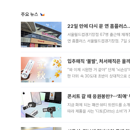
주요 뉴스
22일 만에 다시 문 연 홈플러스
서울월드컵경기장점 67명 출근해 재개점 
연 홈플러스 서울월드컵경기장점. 7일 
우유, 과일 같은 신선식품이 차근차근 자
입추매직 '불발', 처서매직은 올
“와 이제 시원한 거 같아” 단체 ‘뇌손상
한 더위 속 30도대 초반이 상대적으로
지역에 있었습니다. 7월 말에는 서풍과
콘서트 갈 때 응원봉만?⋯'최애'
지금 화제 되는 패션·뷰티 트렌드를 소개
따라 제품을 사는 '디토(Ditto) 소비
어디일까요? 아이돌 콘서트 시작을 기다