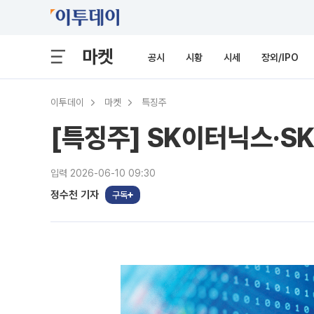
마켓
공시
시황
시세
장외/IPO
이투데이
마켓
특징주
[특징주] SK이터닉스·S
입력 2026-06-10 09:30
정수천 기자
구독