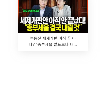
부동산 세제개편 아직 끝 아
냐? "종부세율 발표보다 내릴
것" 장기거주·양도세 전망 I 집
땅지성 I 김인만, 진미윤