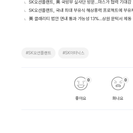
SK오션플랜트, 美 국방부 실사단 방문…마스가 협력 기대감
SK오션플랜트, 국내 최대 부유식 해상풍력 프로젝트에 부유
美 클래리티 법안 연내 통과 가능성 13%…상원 문턱서 제동
#SK오션플랜트
#SK이터닉스
0
0
좋아요
화나요