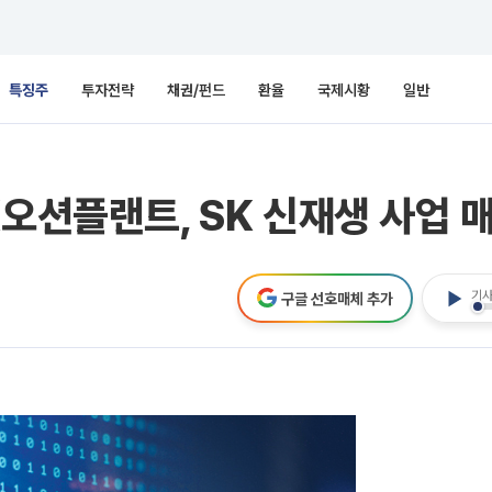
특징주
투자전략
채권/펀드
환율
국제시황
일반
K오션플랜트, SK 신재생 사업 
기사
구글 선호매체 추가