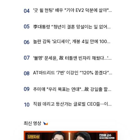
'굿 윌 헌팅' 배우 "기아 EV2 덕분에 살아"…교통사고 후 안전성 극찬
04
05
李대통령 “청년이 결혼 망설이는 일 없어야...제도상 불이익 조사”
놀란 감독 '오디세이', 개봉 4일 만에 100만 돌파⋯'왕사남' 보다 빠르다
06
07
'불명' 문세윤, 故 터틀맨 빈자리 채웠다…'거북이' 눈물의 최종 우승
AT마드리드 ‘7번’ 이강인 “120% 쏟겠다”⋯시메오네 감독 “필요한 선수”
08
09
추미애 "우리 목표는 연대"…故 강일출 할머니 흉상 제막
직원 데리고 등산가는 글로벌 CEO들⋯이유 있었네
10
최신 영상