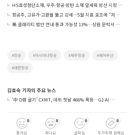
HS효성첨단소재, 우주·항공·방탄 소재 앞세워 방산 시장 공략
항공주, 고유가·고환율 뚫고 강세⋯5월 지표 호조에 “저점 매수”
美 클래리티 법안 연내 통과 가능성 13%…상원 문턱서 제동
#항공
#아시아나항공
#제주항공
#에어부산
#대한항공
김효숙 기자의 주요 뉴스
‘中 D램 굴기’ CXMT, 데뷔 첫날 466% 폭등…G2 AI 패권 ‘쩐의 전쟁’
0
0
0
0
좋아요
화나요
슬퍼요
추가취재 원해요