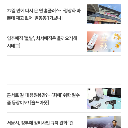
22일 만에 다시 문 연 홈플러스…정상화 바
쁜데 재고 없어 ‘발동동’[가보니]
입추매직 '불발', 처서매직은 올까요? [해
시태그]
콘서트 갈 때 응원봉만?⋯'최애' 위한 필수
품 등장이오! [솔드아웃]
서울시, 정부에 정비사업 규제 완화 '건