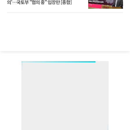
의'⋯국토부 "협의 중" 입장만 [종합]