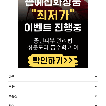
마켓
금융
부동산
산업