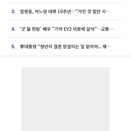
임영웅, 어느덧 데뷔 10주년⋯"가진 것 없던 시절, 내 앞엔 20명의 팬뿐"
3.
'굿 윌 헌팅' 배우 "기아 EV2 덕분에 살아"…교통사고 후 안전성 극찬
4.
李대통령 “청년이 결혼 망설이는 일 없어야...제도상 불이익 조사”
5.