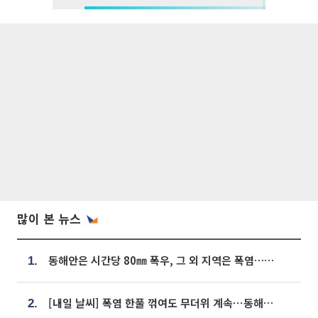
많이 본 뉴스
동해안은 시간당 80㎜ 폭우, 그 외 지역은 폭염…‘극과 극 날씨’
1.
[내일 날씨] 폭염 한풀 꺾여도 무더위 계속⋯동해안 이틀 연속 비
2.