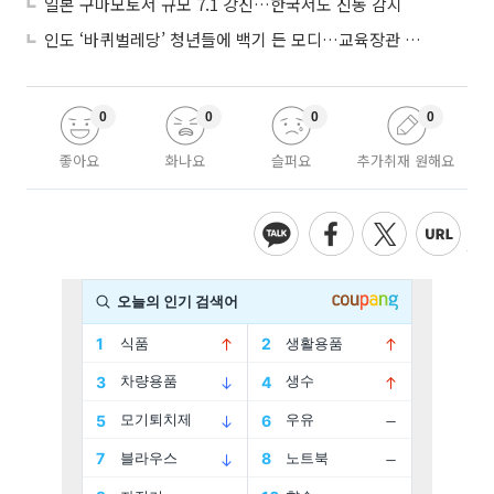
일본 구마모토서 규모 7.1 강진…한국서도 진동 감지
인도 ‘바퀴벌레당’ 청년들에 백기 든 모디…교육장관 사퇴
0
0
0
0
좋아요
화나요
슬퍼요
추가취재 원해요