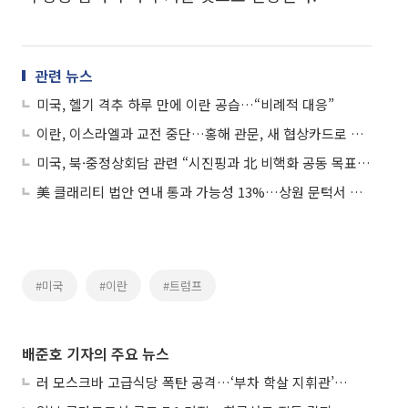
관련 뉴스
미국, 헬기 격추 하루 만에 이란 공습…“비례적 대응”
이란, 이스라엘과 교전 중단…홍해 관문, 새 협상카드로 부상
미국, 북·중정상회담 관련 “시진핑과 北 비핵화 공동 목표 확인”
美 클래리티 법안 연내 통과 가능성 13%…상원 문턱서 제동
#미국
#이란
#트럼프
배준호 기자의 주요 뉴스
러 모스크바 고급식당 폭탄 공격…‘부차 학살 지휘관’ 노렸나