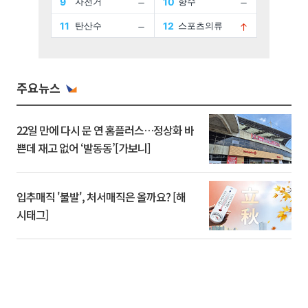
주요뉴스
22일 만에 다시 문 연 홈플러스…정상화 바
쁜데 재고 없어 ‘발동동’[가보니]
입추매직 '불발', 처서매직은 올까요? [해
시태그]