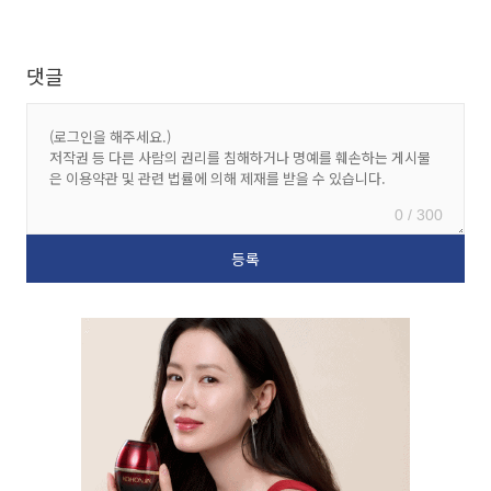
댓글
0 / 300