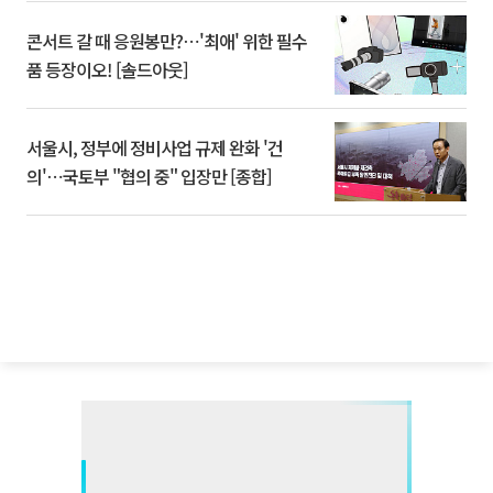
콘서트 갈 때 응원봉만?⋯'최애' 위한 필수
품 등장이오! [솔드아웃]
서울시, 정부에 정비사업 규제 완화 '건
의'⋯국토부 "협의 중" 입장만 [종합]