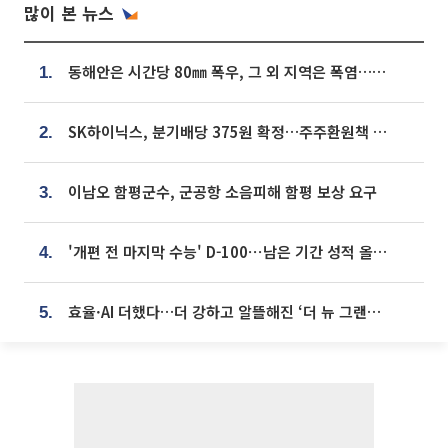
많이 본 뉴스
동해안은 시간당 80㎜ 폭우, 그 외 지역은 폭염…‘극과 극 날씨’
1.
SK하이닉스, 분기배당 375원 확정…주주환원책 9월로 앞당겨 발표
2.
이남오 함평군수, 군공항 소음피해 함평 보상 요구
3.
'개편 전 마지막 수능' D-100⋯남은 기간 성적 올릴 전략은
4.
효율·AI 더했다…더 강하고 알뜰해진 ‘더 뉴 그랜저 하이브리드’ [ET의 모빌리티]
5.