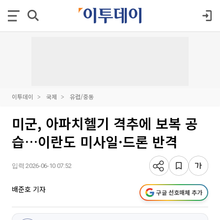
이투데이
국제
유럽/중동
미군, 아파치헬기 격추에 보복 공
습…이란도 미사일·드론 반격
입력 2026-06-10 07:52
배준호 기자
구글 선호매체 추가