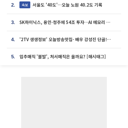
서울도 '40도'…오늘 노원 40.2도 기록
속보
2.
SK하이닉스, 용인·청주에 54조 투자…AI 메모리 생산기지 키운다
3.
'2TV 생생정보' 오늘방송맛집- 배우 강성진 단골! 쌀국수ㆍ푸팟퐁 커리 맛집 '블○○○'
4.
입추매직 '불발', 처서매직은 올까요? [해시태그]
5.