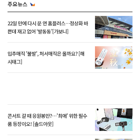
주요뉴스
22일 만에 다시 문 연 홈플러스…정상화 바
쁜데 재고 없어 ‘발동동’[가보니]
입추매직 '불발', 처서매직은 올까요? [해
시태그]
콘서트 갈 때 응원봉만?⋯'최애' 위한 필수
품 등장이오! [솔드아웃]