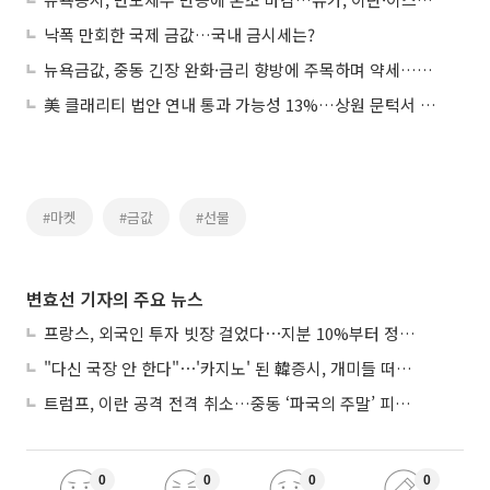
낙폭 만회한 국제 금값…국내 금시세는?
뉴욕금값, 중동 긴장 완화·금리 향방에 주목하며 약세…금 선물 0.04%↓
美 클래리티 법안 연내 통과 가능성 13%…상원 문턱서 제동
#마켓
#금값
#선물
변효선 기자의 주요 뉴스
프랑스, 외국인 투자 빗장 걸었다⋯지분 10%부터 정부가 승인
"다신 국장 안 한다"⋯'카지노' 된 韓증시, 개미들 떠난다
트럼프, 이란 공격 전격 취소…중동 ‘파국의 주말’ 피했다
0
0
0
0