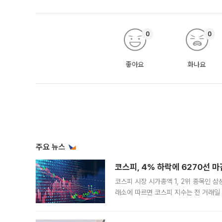
0
0
좋아요
화나요
주요 뉴스
코스피, 4% 하락에 6270선 마
코스피 시장 시가총액 1, 2위 종목인 
래소에 따르면 코스피 지수는 전 거래일 대
1.81% 내린 6478.75에 출발한 코
다. 이날 오전