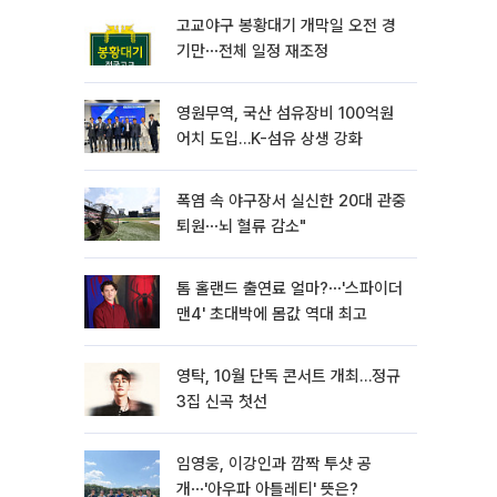
고교야구 봉황대기 개막일 오전 경
기만⋯전체 일정 재조정
영원무역, 국산 섬유장비 100억원
어치 도입…K-섬유 상생 강화
폭염 속 야구장서 실신한 20대 관중
퇴원⋯뇌 혈류 감소"
톰 홀랜드 출연료 얼마?⋯'스파이더
맨4' 초대박에 몸값 역대 최고
영탁, 10월 단독 콘서트 개최…정규
3집 신곡 첫선
임영웅, 이강인과 깜짝 투샷 공
개⋯'아우파 아틀레티' 뜻은?