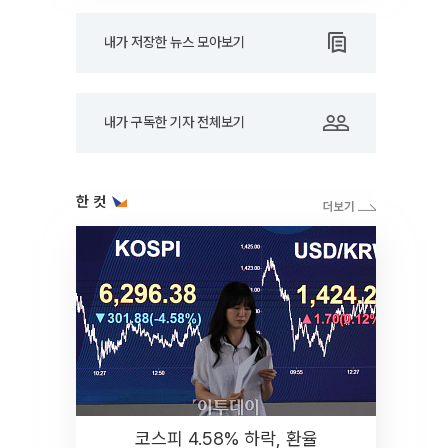
내가 저장한 뉴스 모아보기
내가 구독한 기자 전체보기
한 컷
코스피 4.58% 하락, 환율