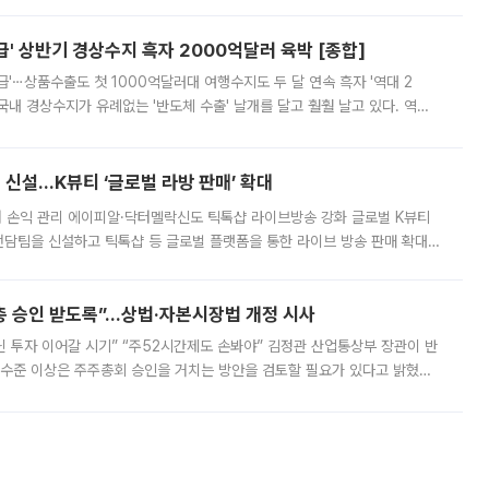
스 간 무장해제 합의안을 반대한 지 하루 만에 하마스 정치국 고위 관리
' 상반기 경상수지 흑자 2000억달러 육박 [종합]
급'⋯상품수출도 첫 1000억달러대 여행수지도 두 달 연속 흑자 '역대 2
국내 경상수지가 유례없는 '반도체 수출' 날개를 달고 훨훨 날고 있다. 역대
경상수지 뿐 아니라 상반기 경상수지 흑자도 2000억달러에 근접하며 사상 최
신설…K뷰티 ‘글로벌 라방 판매’ 확대
터 손익 관리 에이피알·닥터멜락신도 틱톡샵 라이브방송 강화 글로벌 K뷰티
담팀을 신설하고 틱톡샵 등 글로벌 플랫폼을 통한 라이브 방송 판매 확대에
급하는 데서 한발 더 나아가 방송 기획과 상품 구성, 출연자 섭외, 손익
주총 승인 받도록”…상법·자본시장법 개정 시사
닌 투자 이어갈 시기” “주52시간제도 손봐야” 김정관 산업통상부 장관이 반
 수준 이상은 주주총회 승인을 거치는 방안을 검토할 필요가 있다고 밝혔다.
배구조와 주주권 강화 논의가 이어지는 가운데, 핵심 연구인력에 대한