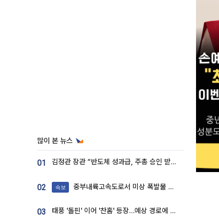
많이 본 뉴스
김정관 장관 “반도체 성과급, 주총 승인 받도록”…상법·자본시장법 개정 시사
01
중부내륙고속도로서 미상 폭발물 발견
02
속보
태풍 '돌핀' 이어 '찬홈' 등장…예상 경로에 한국 '한숨'
03