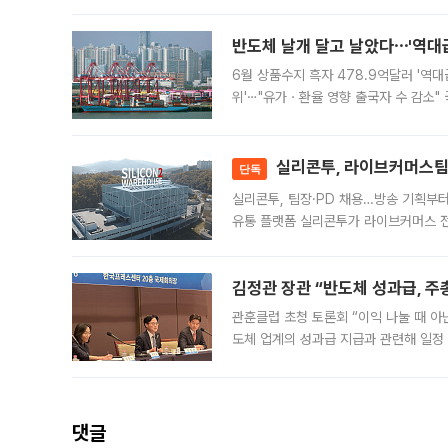
원회(BOP)와 팔레스타인 무장단체 하마
반도체 날개 달고 날았다⋯'역대급
6월 상품수지 흑자 478.9억달러 '역대
위'⋯"유가ㆍ환율 영향 출국자 수 감소" 
급 수출 호조가 매달 이어지면서 6월 
대 기
실리콘투, 라이브커머스팀 
단독
실리콘투, 팀장·PD 채용…방송 기획부
유통 플랫폼 실리콘투가 라이브커머스 전
나섰다. 국내 화장품을 해외 유통망에 공
김정관 장관 “반도체 성과급, 
관훈클럽 초청 토론회 “이익 나눌 때 아
도체 업계의 성과급 지급과 관련해 일정
최근 상법·자본시장법 개정으로 기업 지
댓글