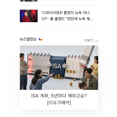
'스파이더맨4' 촬영지 뉴욕 아니
다?⋯톰 홀랜드 "런던에 뉴욕 재현
했다"
뉴스발전소
ISA 계좌, 5년마다 깨라고요?
[이슈크래커]