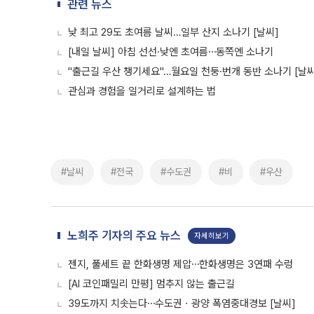
관련 뉴스
낮 최고 29도 초여름 날씨…일부 산지 소나기 [날씨]
[내일 날씨] 아침 선선·낮엔 초여름⋯동쪽엔 소나기
"출근길 우산 챙기세요"…월요일 천둥·번개 동반 소나기 [날씨
관심과 경험을 일거리로 설계하는 법
#날씨
#전국
#수도권
#비
#우산
노희주 기자의 주요 뉴스
자세히보기
젠지, 풀세트 끝 한화생명 제압⋯한화생명은 3연패 수렁
[AI 코인패밀리 만평] 멈추지 않는 출근길
39도까지 치솟는다⋯수도권ㆍ광양 폭염중대경보 [날씨]