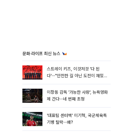
문화·라이프 최신 뉴스
스트레이 키즈, 이것저것 '다 된
다'⋯"안전한 길 아닌 도전이 재밌
어" [종합]
이창동 감독 '가능한 사랑', 뉴욕영화
제 간다⋯네 번째 초청
'대표팀 센터백' 이기혁, 국군체육특
기병 탈락⋯왜?