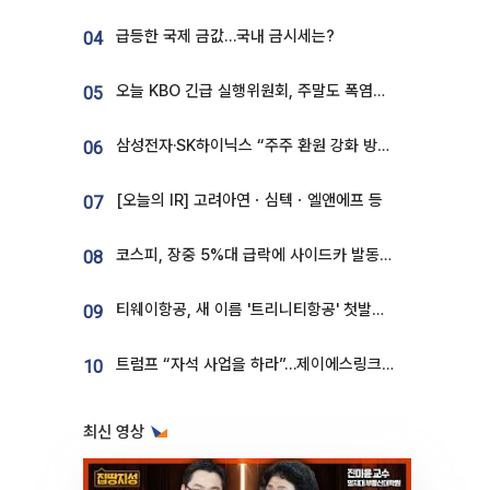
급등한 국제 금값…국내 금시세는?
04
오늘 KBO 긴급 실행위원회, 주말도 폭염취소 될까
05
삼성전자·SK하이닉스 “주주 환원 강화 방안 마련”
06
[오늘의 IR] 고려아연ㆍ심텍ㆍ엘앤에프 등
07
코스피, 장중 5%대 급락에 사이드카 발동…삼성·SK 동반 폭락
08
티웨이항공, 새 이름 '트리니티항공' 첫발…SSC 전략 본격화
09
트럼프 “자석 사업을 하라”…제이에스링크, 비중국 영구자석 공급망 구축 속도
10
최신 영상