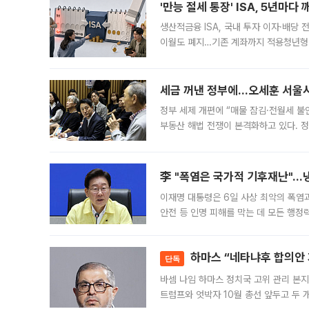
'만능 절세 통장' ISA, 5년마다
생산적금융 ISA, 국내 투자 이자·배당
이월도 폐지…기존 계좌까지 적용청년형 
는 5년마다 계좌를 해지하라는 건가요?”
편을
세금 꺼낸 정부에…오세훈 서울시장
정부 세제 개편에 “매물 잠김·전월세 불
부동산 해법 전쟁이 본격화하고 있다. 
드를 꺼내자 서울시는 전·월세 부담만 
李 "폭염은 국가적 기후재난"…냉
이재명 대통령은 6일 사상 최악의 폭염
안전 등 인명 피해를 막는 데 모든 행
인프라 확충 계획을 내년도 예산안에 반
하마스 “네타냐후 합의안 거
단독
바셈 나임 하마스 정치국 고위 관리 본지
트럼프와 엇박자 10월 총선 앞두고 두 