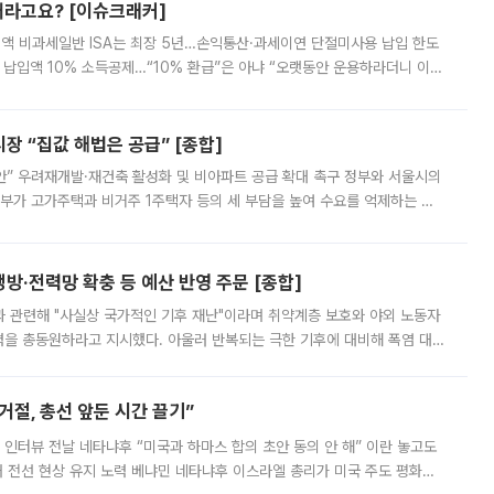
 깨라고요? [이슈크래커]
 전액 비과세일반 ISA는 최장 5년…손익통산·과세이연 단절미사용 납입 한도
납입액 10% 소득공제…“10% 환급”은 아냐 “오랫동안 운용하라더니 이제
 ‘만능 절세 통장’으로 불리는 개인종합자산관리계좌(ISA)가 두 갈래로 개
 “집값 해법은 공급” [종합]
안” 우려재개발·재건축 활성화 및 비아파트 공급 확대 촉구 정부와 서울시의
정부가 고가주택과 비거주 1주택자 등의 세 부담을 높여 수요를 억제하는 카
키울 것이라며 세금이 아닌 공급이 근본적인 처방이라고 전면 반박했다.
방·전력망 확충 등 예산 반영 주문 [종합]
과 관련해 "사실상 국가적인 기후 재난"이라며 취약계층 보호와 야외 노동자
정력을 총동원하라고 지시했다. 아울러 반복되는 극한 기후에 대비해 폭염 대응
영하는 방안도 검토하라고 주문했다. 이 대통령은 이날 폭염·가뭄 대
절, 총선 앞둔 시간 끌기”
 인터뷰 전날 네타냐후 “미국과 하마스 합의 초안 동의 안 해” 이란 놓고도
개 전선 현상 유지 노력 베냐민 네타냐후 이스라엘 총리가 미국 주도 평화위