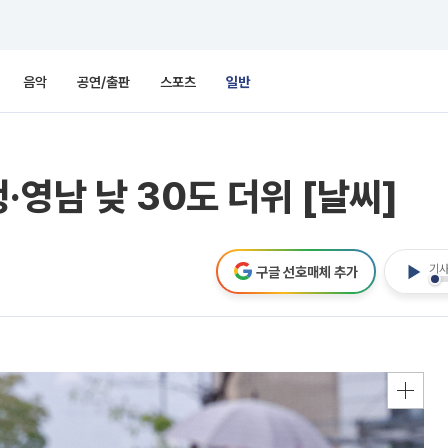
음악
공연/출판
스포츠
일반
영남 낮 30도 더위 [날씨]
기사
구글 선호매체 추가