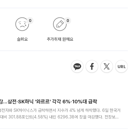
0
0
슬퍼요
추가취재 원해요
감…삼전·SK하닉 '와르르' 각각 6%·10%대 급락
삼성전자와 SK하이닉스가 급락하면서 지수가 4% 넘게 하락했다. 6일 한국거
비 301.88포인트(4.58%) 내린 6296.38에 장을 마감했다. 전장보다
스피는 장중 한때 6550.94까지 오르기도 했으나 6238.32까지 밀리기도 했