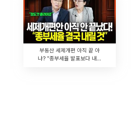
부동산 세제개편 아직 끝 아
냐? "종부세율 발표보다 내릴
것" 장기거주·양도세 전망 I 집
땅지성 I 김인만, 진미윤