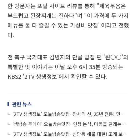
한 방문자는 포털 사이트 리뷰를 통해 "제육볶음은
부드럽고 된장찌개는 진하다"며 "이 가격에 두 가지
메뉴를 둘 다 즐길 수 있는 가성비 맛집"이라고 전했
다.
전 축구 국가대표 김병지의 단골 밥집 편 '된○○'의
특별한 맛 이야기는 이날 오후 6시 35분 방송되는
KBS2 '2TV 생생정보'에서 확인할 수 있다.
관련 뉴스
'2TV 생생정보' 오늘방송맛집- 장사의 신, 25년 전통! 민어 정식 맛집 '민○○○'
'생방송 투데이' 오늘방송맛집- 인생 분식, 마음을 달래는 맛! 잔치국수 맛집 '훈○○'
'2TV 생생정보' 오늘방송맛집- 신당동 해물 대결! 조개 보일링 '신○' vs 쫄쫄이 '매○○○'