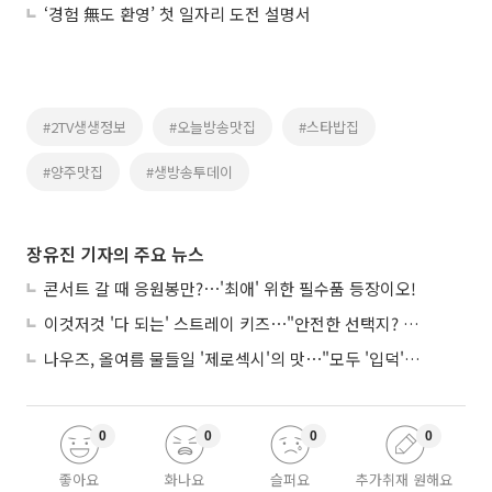
‘경험 無도 환영’ 첫 일자리 도전 설명서
#2TV생생정보
#오늘방송맛집
#스타밥집
#양주맛집
#생방송투데이
장유진 기자의 주요 뉴스
콘서트 갈 때 응원봉만?⋯'최애' 위한 필수품 등장이오!
이것저것 '다 되는' 스트레이 키즈⋯"안전한 선택지? 도전이 재밌죠"
나우즈, 올여름 물들일 '제로섹시'의 맛⋯"모두 '입덕'시킬 것"
0
0
0
0
좋아요
화나요
슬퍼요
추가취재 원해요