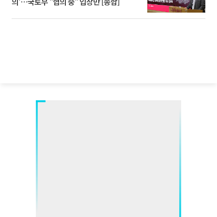
의'⋯국토부 "협의 중" 입장만 [종합]