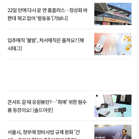
22일 만에 다시 문 연 홈플러스…정상화 바
쁜데 재고 없어 ‘발동동’[가보니]
입추매직 '불발', 처서매직은 올까요? [해
시태그]
콘서트 갈 때 응원봉만?⋯'최애' 위한 필수
품 등장이오! [솔드아웃]
서울시, 정부에 정비사업 규제 완화 '건