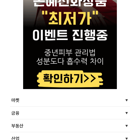
마켓
금융
부동산
산업