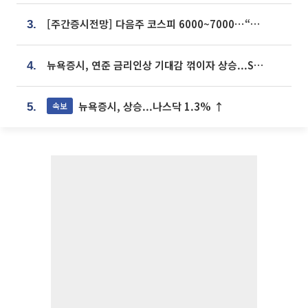
[주간증시전망] 다음주 코스피 6000~7000⋯“外人 수급은 정책이 변수”
3.
뉴욕증시, 연준 금리인상 기대감 꺾이자 상승...S&P500 사상 최고치 [종합]
4.
뉴욕증시, 상승...나스닥 1.3% ↑
속보
5.