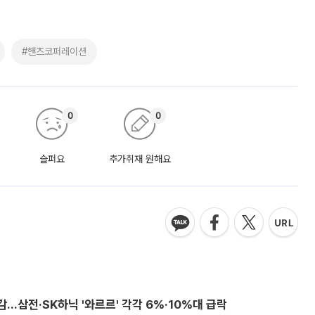
#핸즈코퍼레이션
0
0
슬퍼요
추가취재 원해요
감…삼전·SK하닉 '와르르' 각각 6%·10%대 급락