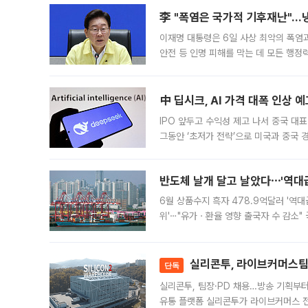
李 "폭염은 국가적 기후재난"…냉
이재명 대통령은 6일 사상 최악의 폭염
안전 등 인명 피해를 막는 데 모든 행
인프라 확충 계획을 내년도 예산안에 반
中 딥시크, AI 가격 대폭 인상 
IPO 앞두고 수익성 제고 나서 중국 대표
그동안 ‘초저가 전략’으로 미국과 중국
가된다. 블룸버그통신에 따르면 딥시크는
반도체 날개 달고 날았다⋯'역대급
6월 상품수지 흑자 478.9억달러 '역대
위'⋯"유가ㆍ환율 영향 출국자 수 감소" 
급 수출 호조가 매달 이어지면서 6월 
대 기
실리콘투, 라이브커머스팀 
단독
실리콘투, 팀장·PD 채용…방송 기획부
유통 플랫폼 실리콘투가 라이브커머스 전