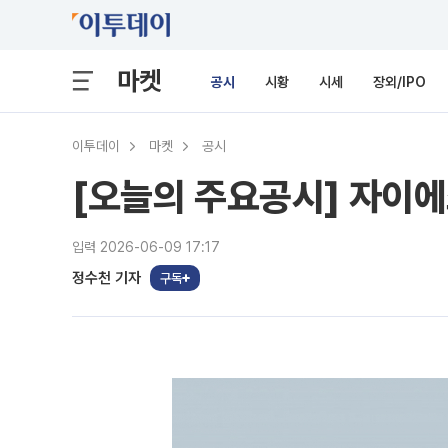
마켓
공시
시황
시세
장외/IPO
이투데이
마켓
공시
[오늘의 주요공시] 자
입력 2026-06-09 17:17
정수천 기자
구독