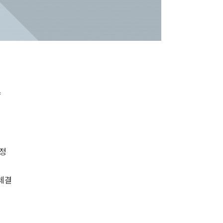
약
결정
 체결