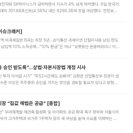
삼성전자와 SK하이닉스가 급락하면서 지수가 4% 넘게 하락했다. 6일 한국거
비 301.88포인트(4.58%) 내린 6296.38에 장을 마감했다. 전장보다
스피는 장중 한때 6550.94까지 오르기도 했으나 6238.32까지 밀리기도 했
[이슈크래커]
 전액 비과세일반 ISA는 최장 5년…손익통산·과세이연 단절미사용 납입 한도
납입액 10% 소득공제…“10% 환급”은 아냐 “오랫동안 운용하라더니 이제
 ‘만능 절세 통장’으로 불리는 개인종합자산관리계좌(ISA)가 두 갈래로 개
주총 승인 받도록”…상법·자본시장법 개정 시사
닌 투자 이어갈 시기” “주52시간제도 손봐야” 김정관 산업통상부 장관이 반
 수준 이상은 주주총회 승인을 거치는 방안을 검토할 필요가 있다고 밝혔다.
배구조와 주주권 강화 논의가 이어지는 가운데, 핵심 연구인력에 대한
 “집값 해법은 공급” [종합]
안” 우려재개발·재건축 활성화 및 비아파트 공급 확대 촉구 정부와 서울시의
정부가 고가주택과 비거주 1주택자 등의 세 부담을 높여 수요를 억제하는 카
키울 것이라며 세금이 아닌 공급이 근본적인 처방이라고 전면 반박했다.