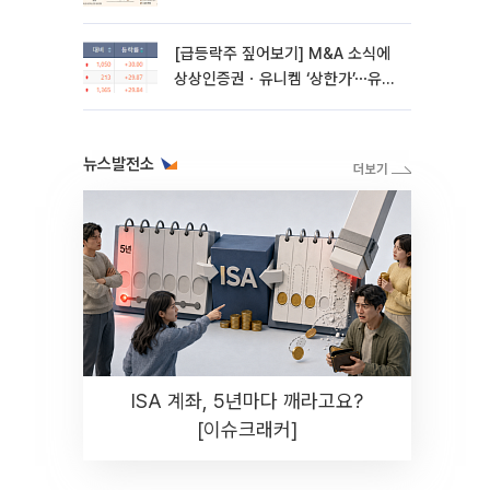
[급등락주 짚어보기] M&A 소식에
상상인증권ㆍ유니켐 ‘상한가’⋯유증
제동 걸린 SK디앤디↑
뉴스발전소
ISA 계좌, 5년마다 깨라고요?
[이슈크래커]