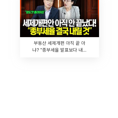
부동산 세제개편 아직 끝 아
냐? "종부세율 발표보다 내릴
것" 장기거주·양도세 전망 I 집
땅지성 I 김인만, 진미윤