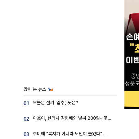
많이 본 뉴스
오늘은 절기 '입추', 뜻은?
01
아옳이, 한의사 김형배와 벌써 200일⋯꽃다발 들고 "프러포즈 아냐"
02
추미애 "복지가 아니라 도민이 늘었다"…재정난 책임론 정면돌파
03