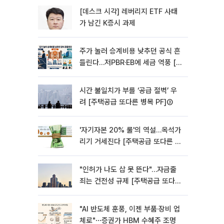
[데스크 시각] 레버리지 ETF 사태
가 남긴 K증시 과제
주가 눌러 승계비용 낮추던 공식 흔
들린다…저PBR·EB에 세금 역풍 [기
업승계 대전환]
시간 불일치가 부를 ‘공급 절벽’ 우
려 [주택공급 또다른 병목 PF]③
'자기자본 20% 룰'의 역설…옥석가
리기 거세진다 [주택공급 또다른 병
목 PF] ②
"인허가 나도 삽 못 뜬다"…자금줄
죄는 건전성 규제 [주택공급 또다른
병목 PF]①
"AI 반도체 훈풍, 이젠 부품·장비 업
체로"⋯증권가 HBM 수혜주 조명