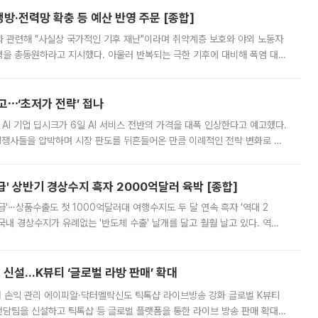
방·전력망 확충 등 예산 반영 주문 [종합]
과 관련해 "사실상 국가적인 기후 재난"이라며 취약계층 보호와 야외 노동자
정력을 총동원하라고 지시했다. 아울러 반복되는 극한 기후에 대비해 폭염 대응
영하는 방안도 검토하라고 주문했다. 이 대통령은 이날 폭염·가뭄 대
예고⋯‘초저가 전략’ 접나
 AI 기업 딥시크가 6일 AI 서비스 전반의 가격을 대폭 인상한다고 예고했다.
 경쟁사들을 압박하며 시장 판도를 뒤흔들어온 만큼 이례적인 전략 변화로 평
 이날 공지를 통해 구체적인 인상 폭은 공개하지 않았지만 상당한 수
' 상반기 경상수지 흑자 2000억달러 육박 [종합]
급'⋯상품수출도 첫 1000억달러대 여행수지도 두 달 연속 흑자 '역대 2
국내 경상수지가 유례없는 '반도체 수출' 날개를 달고 훨훨 날고 있다. 역대
경상수지 뿐 아니라 상반기 경상수지 흑자도 2000억달러에 근접하며 사상 최
신설…K뷰티 ‘글로벌 라방 판매’ 확대
터 손익 관리 에이피알·닥터멜락신도 틱톡샵 라이브방송 강화 글로벌 K뷰티
담팀을 신설하고 틱톡샵 등 글로벌 플랫폼을 통한 라이브 방송 판매 확대에