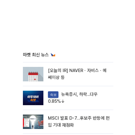
마켓 최신 뉴스
[오늘의 IR] NAVERㆍ자비스ㆍ메
쎄이상 등
뉴욕증시, 하락...다우
속보
0.85%↓
MSCI 발표 D-7…후보주 반등에 편
입 기대 재점화