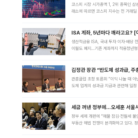
코스피 시장 시가총액 1, 2위 종목인 
래소에 따르면 코스피 지수는 전 거래일 대
1.81% 내린 6478.75에 출발한 코
다. 이날 오전
ISA 계좌, 5년마다 깨라고요? 
생산적금융 ISA, 국내 투자 이자·배당
이월도 폐지…기존 계좌까지 적용청년형 
는 5년마다 계좌를 해지하라는 건가요?”
편을
김정관 장관 “반도체 성과급, 
관훈클럽 초청 토론회 “이익 나눌 때 아
도체 업계의 성과급 지급과 관련해 일정
최근 상법·자본시장법 개정으로 기업 지
세금 꺼낸 정부에…오세훈 서울시장
정부 세제 개편에 “매물 잠김·전월세 불
부동산 해법 전쟁이 본격화하고 있다. 
드를 꺼내자 서울시는 전·월세 부담만 