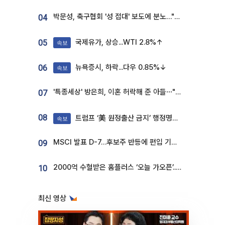
박문성, 축구협회 '성 접대' 보도에 분노…"다 말아먹으려고 작정했나"
04
국제유가, 상승...WTI 2.8%↑
05
속보
뉴욕증시, 하락...다우 0.85%↓
06
속보
'특종세상' 방은희, 이혼 허락해 준 아들⋯"너무 잘 커줬다" 오열
07
08
트럼프 ‘美 원정출산 금지’ 행정명령 서명
속보
MSCI 발표 D-7…후보주 반등에 편입 기대 재점화
09
2000억 수혈받은 홈플러스 ‘오늘 가오픈’...13일 정식 개장 시험대
10
최신 영상