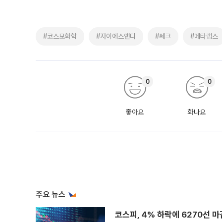
#코스모화학
#자이에스앤디
#쎄크
#메타랩스
0
0
좋아요
화나요
주요 뉴스
코스피, 4% 하락에 6270선 마