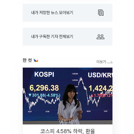
내가 저장한 뉴스 모아보기
내가 구독한 기자 전체보기
한 컷
코스피 4.58% 하락, 환율