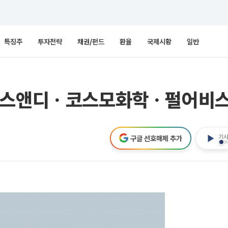
특징주
투자전략
채권/펀드
환율
국제시황
일반
이에스앤디ㆍ코스모화학ㆍ펄어비스
기사
구글 선호매체 추가