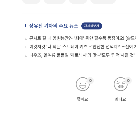
장유진 기자의 주요 뉴스
자세히보기
콘서트 갈 때 응원봉만?⋯'최애' 위한 필수품 등장이오! [솔드
이것저것 '다 되는' 스트레이 키즈⋯"안전한 선택지? 도전이 재
나우즈, 올여름 물들일 '제로섹시'의 맛⋯"모두 '입덕'시킬 것"
0
0
좋아요
화나요