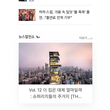
하하·스컬, 가뭄 속 밀양 '물 축제' 출
연…"출연료 전액 기부"
뉴스발전소
Vol. 12 이 집은 대체 얼마일까
: 슈퍼리치들의 주거지 [THE
RARE]