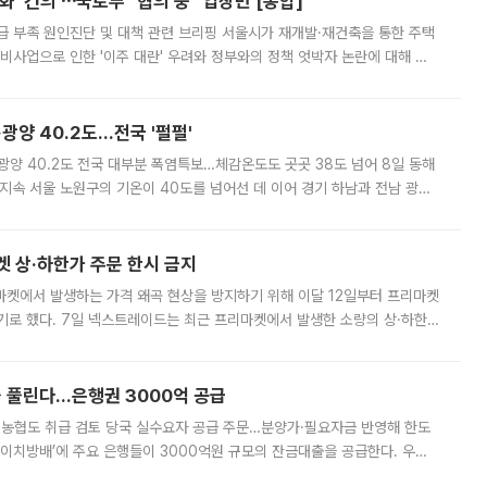
 '건의'⋯국토부 "협의 중" 입장만 [종합]
급 부족 원인진단 및 대책 관련 브리핑 서울시가 재개발·재건축을 통한 주택
비사업으로 인한 '이주 대란' 우려와 정부와의 정책 엇박자 논란에 대해 정
실장은 2031년까지 31만 가구 착공 목표에 차질이 없다는 입장이나,
·광양 40.2도…전국 '펄펄'
·광양 40.2도 전국 대부분 폭염특보…체감온도도 곳곳 38도 넘어 8일 동해
지속 서울 노원구의 기온이 40도를 넘어선 데 이어 경기 하남과 전남 광양
. 전국 대부분 지역에 폭염특보가 내려진 가운데 곳곳에서 39~40도 안팎
켓 상·하한가 주문 한시 금지
마켓에서 발생하는 가격 왜곡 현상을 방지하기 위해 이달 12일부터 프리마켓
기로 했다. 7일 넥스트레이드는 최근 프리마켓에서 발생한 소량의 상·하한
, 주문 오류로 인한 가격 급등락을 최소화하기 위한 비상 대응방안을 발표
 풀린다…은행권 3000억 공급
리·농협도 취급 검토 당국 실수요자 공급 주문…분양가·필요자금 반영해 한도
에이치방배’에 주요 은행들이 3000억원 규모의 잔금대출을 공급한다. 우리
하고 있어 향후 공급 규모가 늘어날 전망이다. 7일 금융권에 따르면 KB국