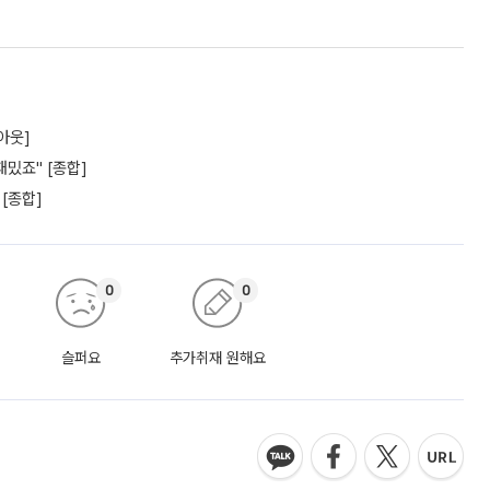
아웃]
밌죠" [종합]
 [종합]
0
0
슬퍼요
추가취재 원해요