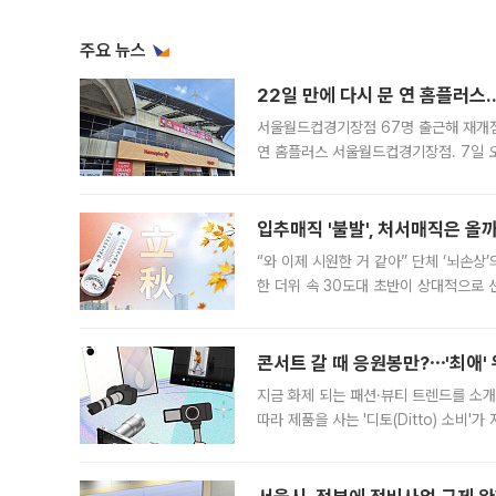
주요 뉴스
22일 만에 다시 문 연 홈플러스
서울월드컵경기장점 67명 출근해 재개점 
연 홈플러스 서울월드컵경기장점. 7일 
우유, 과일 같은 신선식품이 차근차근 자
입추매직 '불발', 처서매직은 올
“와 이제 시원한 거 같아” 단체 ‘뇌손상
한 더위 속 30도대 초반이 상대적으로
지역에 있었습니다. 7월 말에는 서풍과
콘서트 갈 때 응원봉만?⋯'최애'
지금 화제 되는 패션·뷰티 트렌드를 소개
따라 제품을 사는 '디토(Ditto) 소비
어디일까요? 아이돌 콘서트 시작을 기다