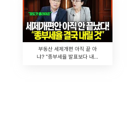
부동산 세제개편 아직 끝 아
냐? "종부세율 발표보다 내릴
것" 장기거주·양도세 전망 I 집
땅지성 I 김인만, 진미윤