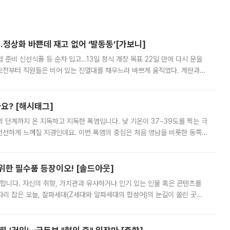
…정상화 바쁜데 재고 없어 ‘발동동’[가보니]
준비 신선식품 등 순차 입고…13일 정식 개장 목표 22일 만에 다시 문을
오전부터 직원들은 비어 있는 진열대를 채우느라 바쁘게 움직였다. 계란과
리를 잡기 시작했지만, 매장 곳곳엔 여전히 텅 빈 매대가 먼저 눈에 들어왔
까요? [해시태그]
’의 단계까지 온 지독하고 지독한 폭염입니다. 낮 기온이 37~39도를 찍는 극
 선선하게 느껴질 지경인데요. 이번 폭염의 중심은 처음 영남을 비롯한 동쪽
 북서풍이 산맥을 넘어 영남 쪽으로 내려오면서 뜨겁고 건조해졌는데요.
 위한 필수품 등장이오! [솔드아웃]
합니다. 자신의 취향, 가치관과 유사하거나 인기 있는 인물 혹은 콘텐츠를
'가 자리 잡은 오늘, 잘파세대(Z세대와 알파세대의 합성어)의 눈길이 쏠린 곳은
리는 공연장. 응원봉만큼이나 눈에 띄는 게 있습니다. 공연이 시작되기