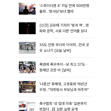
‘스파이더맨 4’ 11일 만에 500만명
돌파…‘왕사남’보다 빨라
[신간] 김유태 기자의 '밤과 책'…영
화와 문학, 서로 다른 언어를 읽다
35도 안팎 무더위 이어져…전국 곳
곳 소나기 [오늘 날씨]
폭염에 폭우까지⋯낮 최고 37도ㆍ
동해안 강한 비 [날씨]
'나혼산' 류혜영, 고경표와 16년산
우정…"자취방서 부모님과 마주쳐"
축구협회 '성 접대 의혹' 일본까지
번졌다…日 심판 실명 공개