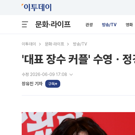
문화·라이프
관광
방송/TV
영화
이투데이
문화·라이프
방송/TV
'대표 장수 커플' 수영ㆍ정
수정 2026-06-09 17:08
장유진 기자
구독