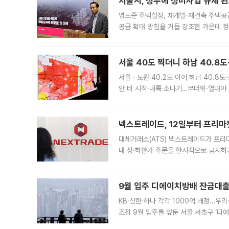
서울시, 정부에 정비사업 규제 완화
명노준 주택실장, 재개발·재건축 주택공
공급 확대 방침을 거듭 강조한 가운데 정
면 반박하고 나섰다. 명노준 서울시 주택
서울 40도 찍더니 하남 40.8도
서울ㆍ노원 40.2도 이어 하남 40.8도
안 비 시작·내륙 소나기…무더위·열대야 
에서도 40도를 웃도는 기온이 관측됐다
의 극심한
넥스트레이드, 12일부터 프리마
대체거래소(ATS) 넥스트레이드가 프리
내 상·하한가 주문을 한시적으로 금지하
가 체결 사례와 관련해 설명자료를 내고
9월 입주 디에이치방배 잔금대출
KB·신한·하나 각각 1000억 배정…우
조정 9월 입주를 앞둔 서울 서초구 ‘디
은행과 NH농협은행도 대출 취급을 검토