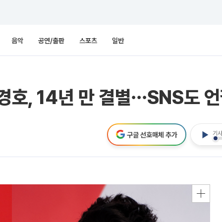
음악
공연/출판
스포츠
일반
경호, 14년 만 결별⋯SNS도 
기사
구글 선호매체 추가