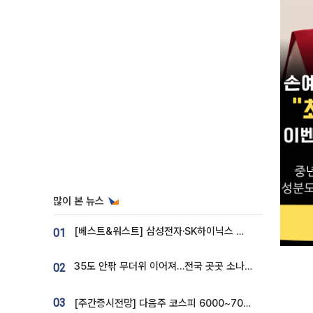
많이 본 뉴스
[베스트&워스트] 삼성전자·SK하이닉스 밀린 한 주…상상인증권은 85% 급등
01
35도 안팎 무더위 이어져…전국 곳곳 소나기 [오늘 날씨]
02
03
[주간증시전망] 다음주 코스피 6000~7000⋯“外人 수급은 정책이 변수”