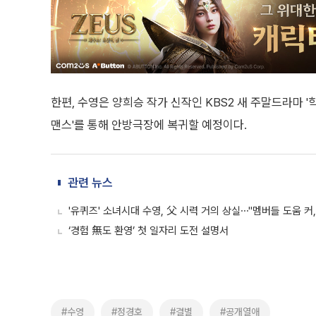
한편, 수영은 양희승 작가 신작인 KBS2 새 주말드라마 '
맨스'를 통해 안방극장에 복귀할 예정이다.
관련 뉴스
'유퀴즈' 소녀시대 수영, 父 시력 거의 상실⋯"멤버들 도움 커
‘경험 無도 환영’ 첫 일자리 도전 설명서
#수영
#정경호
#결별
#공개열애