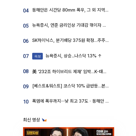
동해안은 시간당 80㎜ 폭우, 그 외 지역은 폭염…‘극과 극 날씨’
04
뉴욕증시, 연준 금리인상 기대감 꺾이자 상승...S&P500 사상 최고치 [종합]
05
SK하이닉스, 분기배당 375원 확정…주주환원책 9월로 앞당겨 발표
06
뉴욕증시, 상승...나스닥 1.3% ↑
07
속보
08
美 ‘232조 하이브리드 제재’ 임박…K-태양광, 불확실성 털고 날개 다나
[베스트&워스트] 코스닥 10% 급반등…본느, 최대주주 변경 기대에 270% 폭등
09
폭염에 폭우까지⋯낮 최고 37도ㆍ동해안 강한 비 [날씨]
10
최신 영상