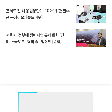
콘서트 갈 때 응원봉만?⋯'최애' 위한 필수
품 등장이오! [솔드아웃]
서울시, 정부에 정비사업 규제 완화 '건
의'⋯국토부 "협의 중" 입장만 [종합]