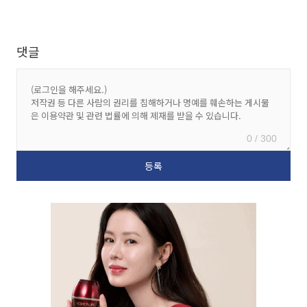
댓글
0 / 300