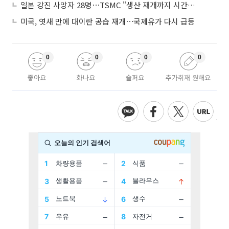
일본 강진 사망자 28명⋯TSMC "생산 재개까지 시간 필요해"
미국, 엿새 만에 대이란 공습 재개⋯국제유가 다시 급등
0
0
0
0
좋아요
화나요
슬퍼요
추가취재 원해요