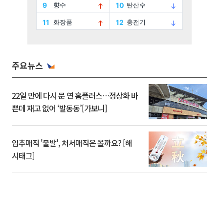
주요뉴스
22일 만에 다시 문 연 홈플러스…정상화 바
쁜데 재고 없어 ‘발동동’[가보니]
입추매직 '불발', 처서매직은 올까요? [해
시태그]