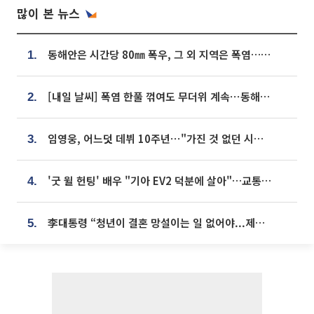
많이 본 뉴스
동해안은 시간당 80㎜ 폭우, 그 외 지역은 폭염…‘극과 극 날씨’
1.
[내일 날씨] 폭염 한풀 꺾여도 무더위 계속⋯동해안 이틀 연속 비
2.
임영웅, 어느덧 데뷔 10주년⋯"가진 것 없던 시절, 내 앞엔 20명의 팬뿐"
3.
'굿 윌 헌팅' 배우 "기아 EV2 덕분에 살아"…교통사고 후 안전성 극찬
4.
李대통령 “청년이 결혼 망설이는 일 없어야...제도상 불이익 조사”
5.