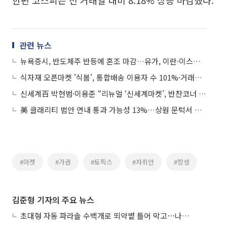
한편 코스피는 전 거래일 대비 8.18% 상승 마감했다.
관련 뉴스
뉴욕증시, 반도체주 반등에 혼조 마감…유가, 이란·이스라엘 교전 중단에 진정
식자재 오픈마켓 '식봄', 통합배송 이용자 수 101%·거래액 3.3배↑
신세계百 박현범·이용준 “리뉴얼 ‘신세계마켓’, 반찬코너 늘리고 초신선 식재료...고객 계속 찾아오죠”
美 클래리티 법안 연내 통과 가능성 13%…상원 문턱서 제동
#마켓
#가권
#토픽스
#자취안
#항셍
김준형 기자의 주요 뉴스
초대형 자동 파라솔 수백개로 뙤약볕 틀어 막고⋯나라별 폭염 생존법