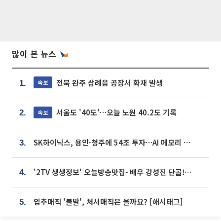
많이 본 뉴스
전북 완주 삼례읍 공장서 화재 발생
속보
1.
서울도 '40도'…오늘 노원 40.2도 기록
속보
2.
SK하이닉스, 용인·청주에 54조 투자…AI 메모리 생산기지 키운다
3.
'2TV 생생정보' 오늘방송맛집- 배우 강성진 단골! 쌀국수ㆍ푸팟퐁 커리 맛집 '블○○○'
4.
입추매직 '불발', 처서매직은 올까요? [해시태그]
5.