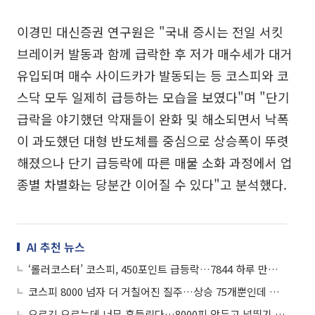
이경민 대신증권 연구원은 "국내 증시는 전일 서킷
브레이커 발동과 함께 급락한 후 저가 매수세가 대거
유입되며 매수 사이드카가 발동되는 등 코스피와 코
스닥 모두 일제히 급등하는 모습을 보였다"며 "단기
급락을 야기했던 악재들이 완화 및 해소되면서 낙폭
이 과도했던 대형 반도체를 중심으로 상승폭이 뚜렷
해졌으나 단기 급등락에 따른 매물 소화 과정에서 업
종별 차별화는 당분간 이어질 수 있다"고 분석했다.
AI 추천 뉴스
‘롤러코스터’ 코스피, 450포인트 급등락…7844 하루 만에 또 사상 최고치
코스피 8000 넘자 더 거칠어진 질주…상승 75개뿐인데 지수는 신고가
오르긴 오르는데 너무 흔들린다…8000피 앞두고 널뛰기 장세에 불안감 ‘확대’