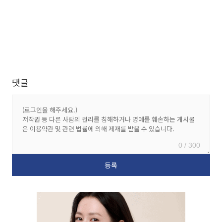
댓글
0 / 300