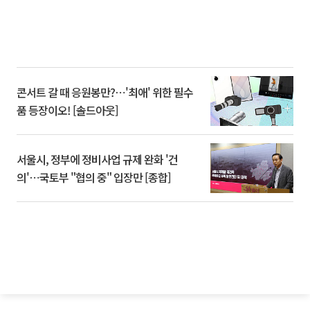
콘서트 갈 때 응원봉만?⋯'최애' 위한 필수
품 등장이오! [솔드아웃]
서울시, 정부에 정비사업 규제 완화 '건
의'⋯국토부 "협의 중" 입장만 [종합]