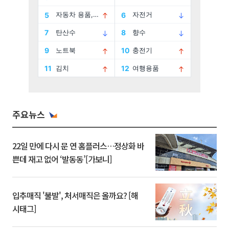
주요뉴스
22일 만에 다시 문 연 홈플러스…정상화 바
쁜데 재고 없어 ‘발동동’[가보니]
입추매직 '불발', 처서매직은 올까요? [해
시태그]