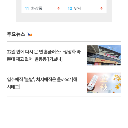
주요뉴스
22일 만에 다시 문 연 홈플러스…정상화 바
쁜데 재고 없어 ‘발동동’[가보니]
입추매직 '불발', 처서매직은 올까요? [해
시태그]