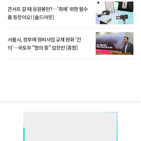
콘서트 갈 때 응원봉만?⋯'최애' 위한 필수
품 등장이오! [솔드아웃]
서울시, 정부에 정비사업 규제 완화 '건
의'⋯국토부 "협의 중" 입장만 [종합]