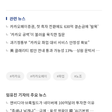
관련 뉴스
카카오페이증권, 첫 흑자 전환에도 630억 결손금에 '발목'
‘카카오 공백’이 불러올 묵직한 질문
과기정통부 “카카오 파업 대비 서비스 안정성 확보”
美 클래리티 법안 연내 통과 가능성 13%…상원 문턱서 제동
#카카오
#카카오페이
#파업
#노조
임유진 기자의 주요 뉴스
엔비디아·브룩필드가 네이버에 100억달러 투자한 이유
“족쇄냐 날개냐”…규제ㆍ육성 쌍끌이 韓 ‘AI기본법 개정안’ 오늘 시행