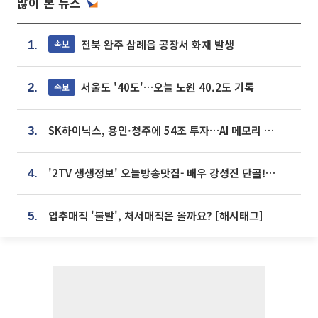
많이 본 뉴스
전북 완주 삼례읍 공장서 화재 발생
속보
1.
서울도 '40도'…오늘 노원 40.2도 기록
속보
2.
SK하이닉스, 용인·청주에 54조 투자…AI 메모리 생산기지 키운다
3.
'2TV 생생정보' 오늘방송맛집- 배우 강성진 단골! 쌀국수ㆍ푸팟퐁 커리 맛집 '블○○○'
4.
입추매직 '불발', 처서매직은 올까요? [해시태그]
5.