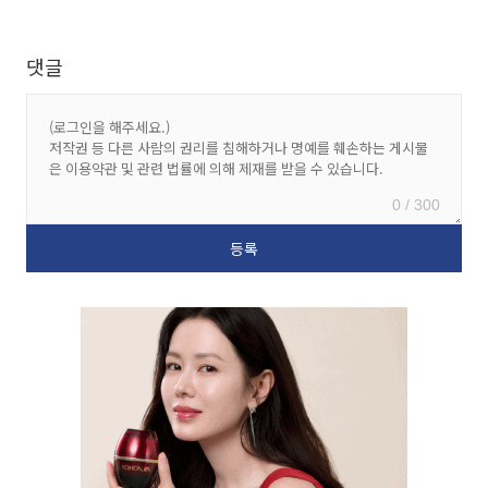
댓글
0 / 300