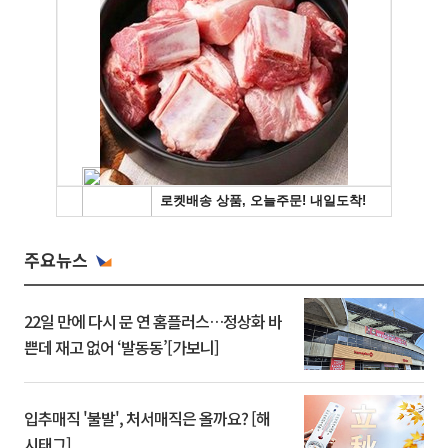
주요뉴스
22일 만에 다시 문 연 홈플러스…정상화 바
쁜데 재고 없어 ‘발동동’[가보니]
입추매직 '불발', 처서매직은 올까요? [해
시태그]