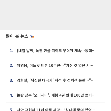
많이 본 뉴스
[내일 날씨] 폭염 한풀 꺾여도 무더위 계속⋯동해안 이틀 연속 비
1.
임영웅, 어느덧 데뷔 10주년⋯"가진 것 없던 시절, 내 앞엔 20명의 팬뿐"
2.
김희철, '뒤집힌 태극기' 지적 후 정치색 논란…"좌우 떠나 우리나라 국기"
3.
놀란 감독 '오디세이', 개봉 4일 만에 100만 돌파⋯'왕사남' 보다 빠르다
4.
천안 교회서 11세 아동 사망…“침대에 묶여 있었다” 진술 확보
5.