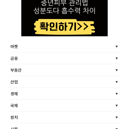
마켓
금융
부동산
산업
경제
국제
정치