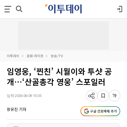
이투데이
문화·라이프
방송/TV
임영웅, ‘찐친’ 시월이와 투샷 공
개⋯‘산골총각 영웅’ 스포일러
입력 2026-06-09 15:05
장유진 기자
구글 선호매체 추가