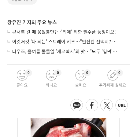
장유진 기자의 주요 뉴스
콘서트 갈 때 응원봉만?⋯'최애' 위한 필수품 등장이오!
이것저것 '다 되는' 스트레이 키즈⋯"안전한 선택지? 도전이 재밌죠"
나우즈, 올여름 물들일 '제로섹시'의 맛⋯"모두 '입덕'시킬 것"
0
0
0
0
좋아요
화나요
슬퍼요
추가취재 원해요