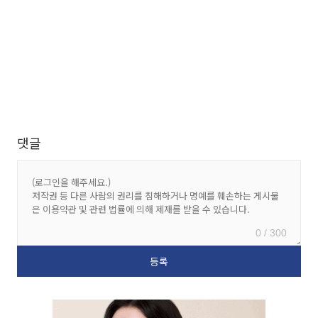
댓글
0 / 300