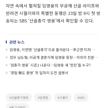
자연 속에서 펼쳐질 임영웅의 무공해 산골 라이프와
반려견 시월이와의 특별한 동행은 23일 밤 9시 첫 방
송되는 SBS ‘산골총각 영웅’에서 확인할 수 있다.
관련 뉴스
임영웅, 이번엔 ‘산골총각’으로 돌아온다⋯푸근한 티저 사진 ‘눈길’
성우 남도형, 비공개 결혼식에 임영웅 등장⋯의외의 친분 눈길
‘섬총각 영웅’ 시즌2 나온다⋯임영웅 새 ‘찐친’들 누구?
‘경험 無도 환영’ 첫 일자리 도전 설명서
#산골총각영웅
#임영웅
#시월이
#SBS
#물고기뮤직