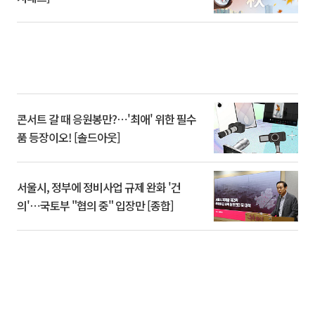
콘서트 갈 때 응원봉만?⋯'최애' 위한 필수
품 등장이오! [솔드아웃]
서울시, 정부에 정비사업 규제 완화 '건
의'⋯국토부 "협의 중" 입장만 [종합]