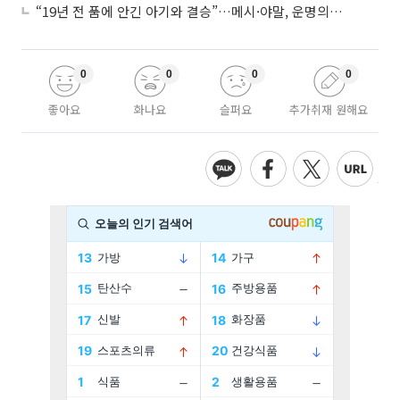
“19년 전 품에 안긴 아기와 결승”…메시·야말, 운명의 왕좌 대결
0
0
0
0
좋아요
화나요
슬퍼요
추가취재 원해요