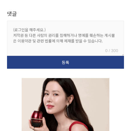
댓글
0 / 300