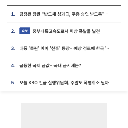
김정관 장관 “반도체 성과급, 주총 승인 받도록”…상법·자본시장법 개정 시사
1.
중부내륙고속도로서 미상 폭발물 발견
속보
2.
태풍 '돌핀' 이어 '찬홈' 등장…예상 경로에 한국 '한숨'
3.
급등한 국제 금값…국내 금시세는?
4.
오늘 KBO 긴급 실행위원회, 주말도 폭염취소 될까
5.