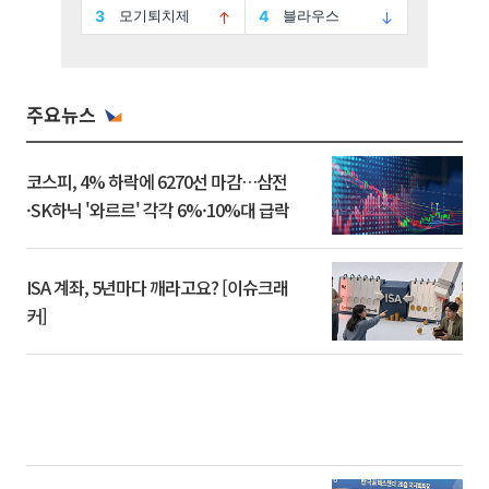
주요뉴스
코스피, 4% 하락에 6270선 마감…삼전
·SK하닉 '와르르' 각각 6%·10%대 급락
ISA 계좌, 5년마다 깨라고요? [이슈크래
커]