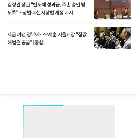
김정관 장관 “반도체 성과급, 주총 승인 받
도록”…상법·자본시장법 개정 시사
세금 꺼낸 정부에…오세훈 서울시장 “집값
해법은 공급” [종합]