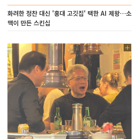
화려한 정찬 대신 '홍대 고깃집' 택한 AI 제왕…소
맥이 만든 스킨십