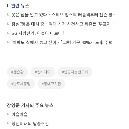
관련 뉴스
옷은 답을 알고 있다⋯스티브 잡스의 터틀넥부터 젠슨 황의 가죽재킷까지
잠실7동은 대치 중…역대 선거 사건사고 뒤흔든 '투표지 부족' 사태
6·3 지방선거, 이것이 다르다?
‘아파도 집에서 늙고 싶어…’ 고령 가구 40%가 노후 주택
#젠슨황
#엔비디아
#인공지능반도체
#반도체동맹
#홍대고깃집
장영준 기자의 주요 뉴스
아슬아슬
청년미래의 탑승조건