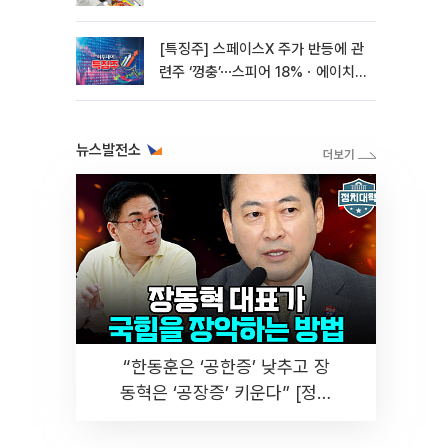
[특징주] 스페이스X 주가 반등에 관
련주 ‘껑충’⋯스피어 18%ㆍ에이치
브이엠 12%↑
뉴스발전소
“한동훈은 ‘공한증’ 낮추고 장
동혁은 ‘공장증’ 키운다” [정치
대학]