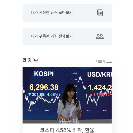
내가 저장한 뉴스 모아보기
내가 구독한 기자 전체보기
한 컷
코스피 4.58% 하락, 환율