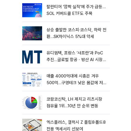
팔란티어 '깜짝 실적'에 주가 급등…
SOL 커버드콜 ETF도 주목
상승 출발한 코스피·코스닥, 하락 전
환…SK하이닉스 5%대 약세
유디엠텍, 프랑스 ‘샤프란’과 PoC
추진…글로벌 항공ㆍ방산 AI 시장
공략
매출 4000억대에 시총은 겨우
500억…구영테크 낮은 몸값에 저가
승계 마무리
코람코신탁, LH 제치고 리츠시장
점유율 1위…10년 만 순위 변동
엑스플러스, 갤럭시 Z 플립8·폴드8
전용 액세서리 선보여