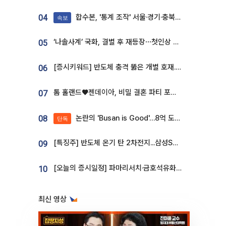
합수본, '통계 조작' 서울·경기·충북 선관위 등 추가 압수수색
04
속보
‘나솔사계’ 국화, 결별 후 재등장⋯첫인상 투표 휩쓸고 ‘인기녀’ 등극
05
[증시키워드] 반도체 충격 뚫은 개별 호재...포스코퓨처엠·에코프로·한화솔루션 '눈길'
06
톰 홀랜드♥젠데이아, 비밀 결혼 파티 포착⋯호텔 대관비만 9억
07
논란의 'Busan is Good'…8억 도시브랜드, 용산 대통령실 CI 업체가 수행
08
단독
[특징주] 반도체 온기 탄 2차전지...삼성SDI, 장 초반 7% 넘게 껑충
09
[오늘의 증시일정] 파마리서치·금호석유화학·코오롱인더·상상인증권 등
10
최신 영상