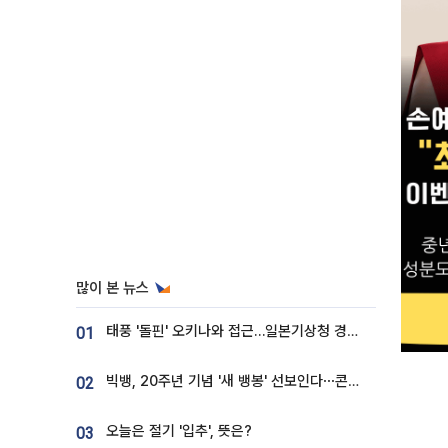
많이 본 뉴스
태풍 '돌핀' 오키나와 접근…일본기상청 경로 업데이트
01
빅뱅, 20주년 기념 '새 뱅봉' 선보인다⋯콘서트 앞두고 팝업 개최
02
오늘은 절기 '입추', 뜻은?
03