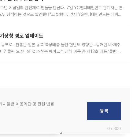
 10주년 기념일에 완전체로 팬들을 만난다. 7일 YG엔터테인먼트 관계자는 본
 모두 참석하는 것으로 확인했다"고 밝혔다. 앞서 YG엔터테인먼트는 데뷔
사 개최를 공지한 바 있다. 다만 장소를 '8일 오후 서울 모처'로 안내하며 정
본기상청 경로 업데이트
국 동부로…찬홈은 일본 동쪽 북상태풍 돌핀 한반도 영향은…동해안 비·제주
디? 돌핀 오키나와 접근·찬홈 웨이크섬 근해 이동 중 제13호 태풍 ‘돌핀’이
 아마미 지방에 접근하고 있다. 돌핀은 오키나와 부근을 지난 뒤 동중국해
0 / 300