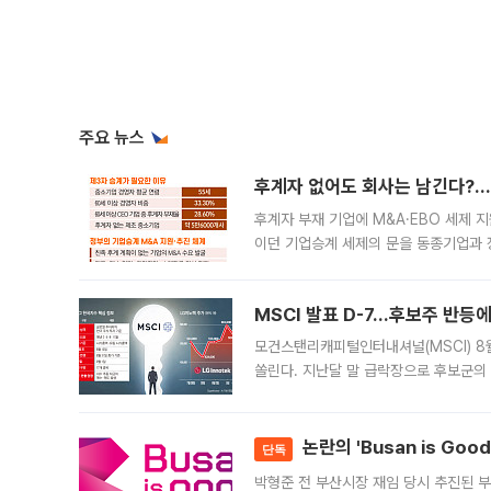
주요 뉴스
후계자 없어도 회사는 남긴다?…‘
후계자 부재 기업에 M&A·EBO 세제 
이던 기업승계 세제의 문을 동종기업과 
대신 M&A나 임직원 인수(EBO)를 통
늘
MSCI 발표 D-7…후보주 반등
모건스탠리캐피털인터내셔널(MSCI) 8
쏠린다. 지난달 말 급락장으로 후보군의
가능성과 지수 추종 자금 유입 기대가 
논란의 'Busan is Go
단독
박형준 전 부산시장 재임 당시 추진된 부산