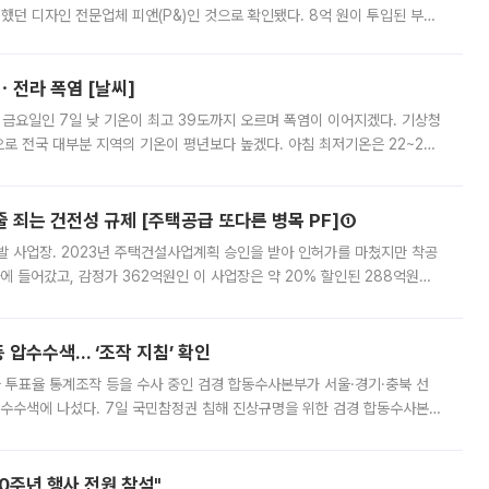
여했던 디자인 전문업체 피앤(P&)인 것으로 확인됐다. 8억 원이 투입된 부산
 부족과 디자인 정체성 논란에 휩싸였던 만큼, 사업 선정 과정과 결과물에
ㆍ전라 폭염 [날씨]
 금요일인 7일 낮 기온이 최고 39도까지 오르며 폭염이 이어지겠다. 기상청
로 전국 대부분 지역의 기온이 평년보다 높겠다. 아침 최저기온은 22~27
 대부분 지역에 폭염특보가 발효된 가운데 최고체감온도는 35도 안팎까지 올라
줄 죄는 건전성 규제 [주택공급 또다른 병목 PF]①
발 사업장. 2023년 주택건설사업계획 승인을 받아 인허가를 마쳤지만 착공
에 들어갔고, 감정가 362억원인 이 사업장은 약 20% 할인된 288억원에
 현재는 4차 공매를 위한 조건 협의가 진행 중이다. 수도권의 주요 주거 배
 압수수색… ‘조작 지침’ 확인
와 투표율 통계조작 등을 수사 중인 검경 합동수사본부가 서울·경기·충북 선
 압수수색에 나섰다. 7일 국민참정권 침해 진상규명을 위한 검경 합동수사본
추가 증거 확보를 위해 중앙선관위, 서울시·경기도·충청북도 선관위, 김포시
10주년 행사 전원 참석"