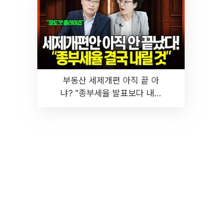
부동산 세제개편 아직 끝 아
냐? "종부세율 발표보다 내릴
것" 장기거주·양도세 전망 I 집
땅지성 I 김인만, 진미윤