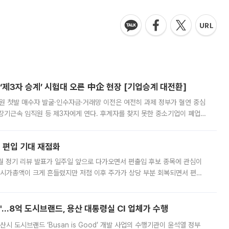
제3자 승계’ 시험대 오른 中企 현장 [기업승계 대전환]
지원 첫발 매수자 발굴·인수자금·거래망 이전은 여전히 과제 정부가 혈연 중심
장기근속 임직원 등 제3자에게 연다. 후계자를 찾지 못한 중소기업이 폐업
해 기술과 일자리를 남기도록 하겠다는 취지다. 다만 세금 감면만으로 거래를
에 편입 기대 재점화
월 정기 리뷰 발표가 일주일 앞으로 다가오면서 편출입 후보 종목에 관심이
 시가총액이 크게 흔들렸지만 저점 이후 주가가 상당 부분 회복되면서 편입
다시 부각되고 있다. 7일 금융투자업계에 따르면 MSCI는 한국시간으로 오는
od'…8억 도시브랜드, 용산 대통령실 CI 업체가 수행
시 도시브랜드 ‘Busan is Good’ 개발 사업의 수행기관이 윤석열 정부