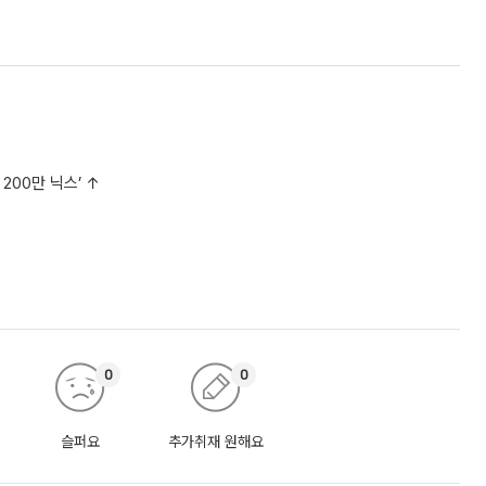
200만 닉스’ ↑
0
0
슬퍼요
추가취재 원해요