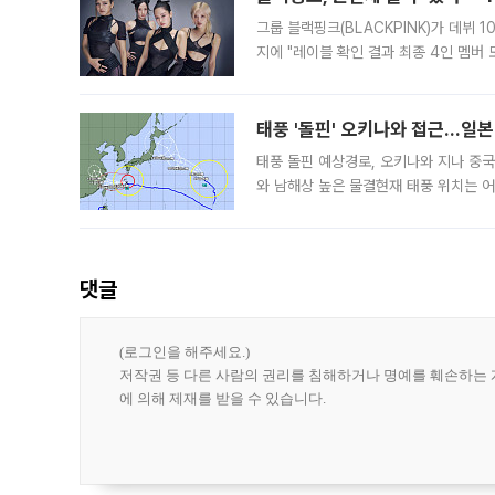
그룹 블랙핑크(BLACKPINK)가 데뷔
지에 "레이블 확인 결과 최종 4인 멤버
10주년을 이틀 앞둔 6일 10주년 기념행
확한
태풍 '돌핀' 오키나와 접근…일
태풍 돌핀 예상경로, 오키나와 지나 중
와 남해상 높은 물결현재 태풍 위치는 어
강한 세력을 유지한 채 일본 오키나와와
댓글