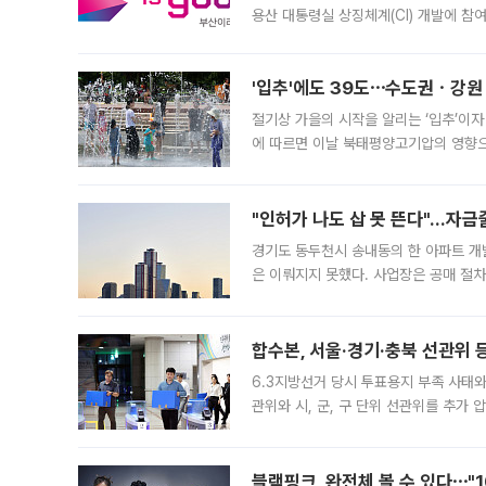
용산 대통령실 상징체계(CI) 개발에 참
도시브랜드 사업이 공개 이후 시민 공감
'입추'에도 39도⋯수도권ㆍ강원
절기상 가을의 시작을 알리는 ‘입추’이자
에 따르면 이날 북태평양고기압의 영향으
도, 낮 최고기온은 31~39도로, 전국
"인허가 나도 삽 못 뜬다"…자금
경기도 동두천시 송내동의 한 아파트 개
은 이뤄지지 못했다. 사업장은 공매 절차
3차 공매까지 진행됐으나 모두 유찰됐다.
후
합수본, 서울·경기·충북 선관위 등
6.3지방선거 당시 투표용지 부족 사태
관위와 시, 군, 구 단위 선관위를 추가
부(김태훈 서울중앙지검 3차장검사)는 
블랙핑크, 완전체 볼 수 있다⋯"