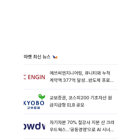
마켓 최신 뉴스
에쓰씨엔지니어링, 큐니티와 누적
계약액 377억 달성…반도체 프로젝
트 추가 수주
교보증권, 코스피200 기초자산 원
금지급형 ELB 공모
자기자본 70% 철강사 지분 산 크라
우드웍스…‘공동경영’으로 AI 시너지
낼까