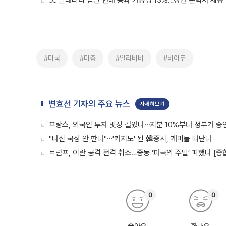
美 클래리티 법안 연내 통과 가능성 13%…상원 문턱서 제동
#미국
#미중
#알리바바
#바이두
변효선 기자의 주요 뉴스
자세히보기
프랑스, 외국인 투자 빗장 걸었다⋯지분 10%부터 정부가 승
"다신 국장 안 한다"⋯'카지노' 된 韓증시, 개미들 떠난다
트럼프, 이란 공격 전격 취소…중동 ‘파국의 주말’ 피했다 [종
0
0