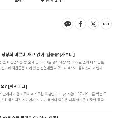
슬퍼요
추가취재 원해요
…정상화 바쁜데 재고 없어 ‘발동동’[가보니]
준비 신선식품 등 순차 입고…13일 정식 개장 목표 22일 만에 다시 문을
오전부터 직원들은 비어 있는 진열대를 채우느라 바쁘게 움직였다. 계란과
리를 잡기 시작했지만, 매장 곳곳엔 여전히 텅 빈 매대가 먼저 눈에 들어왔
까요? [해시태그]
’의 단계까지 온 지독하고 지독한 폭염입니다. 낮 기온이 37~39도를 찍는 극
 선선하게 느껴질 지경인데요. 이번 폭염의 중심은 처음 영남을 비롯한 동쪽
 북서풍이 산맥을 넘어 영남 쪽으로 내려오면서 뜨겁고 건조해졌는데요.