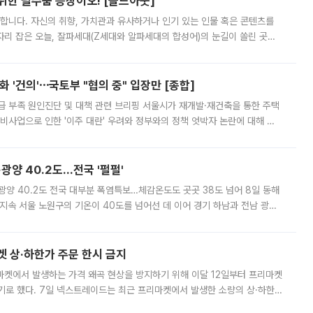
 위한 필수품 등장이오! [솔드아웃]
합니다. 자신의 취향, 가치관과 유사하거나 인기 있는 인물 혹은 콘텐츠를
'가 자리 잡은 오늘, 잘파세대(Z세대와 알파세대의 합성어)의 눈길이 쏠린 곳은
리는 공연장. 응원봉만큼이나 눈에 띄는 게 있습니다. 공연이 시작되기
 '건의'⋯국토부 "협의 중" 입장만 [종합]
급 부족 원인진단 및 대책 관련 브리핑 서울시가 재개발·재건축을 통한 주택
비사업으로 인한 '이주 대란' 우려와 정부와의 정책 엇박자 논란에 대해 정
실장은 2031년까지 31만 가구 착공 목표에 차질이 없다는 입장이나,
·광양 40.2도…전국 '펄펄'
·광양 40.2도 전국 대부분 폭염특보…체감온도도 곳곳 38도 넘어 8일 동해
지속 서울 노원구의 기온이 40도를 넘어선 데 이어 경기 하남과 전남 광양
. 전국 대부분 지역에 폭염특보가 내려진 가운데 곳곳에서 39~40도 안팎
켓 상·하한가 주문 한시 금지
마켓에서 발생하는 가격 왜곡 현상을 방지하기 위해 이달 12일부터 프리마켓
기로 했다. 7일 넥스트레이드는 최근 프리마켓에서 발생한 소량의 상·하한
, 주문 오류로 인한 가격 급등락을 최소화하기 위한 비상 대응방안을 발표