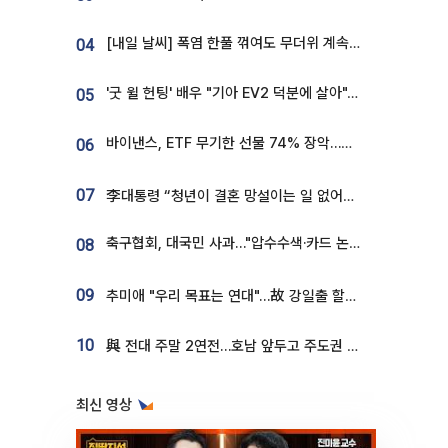
[내일 날씨] 폭염 한풀 꺾여도 무더위 계속⋯동해안 이틀 연속 비
04
'굿 윌 헌팅' 배우 "기아 EV2 덕분에 살아"…교통사고 후 안전성 극찬
05
바이낸스, ETF 무기한 선물 74% 장악…한국 레버리지 ETF 거래 급증 [e가상자산]
06
07
李대통령 “청년이 결혼 망설이는 일 없어야...제도상 불이익 조사”
축구협회, 대국민 사과…"압수수색·카드 논란 사죄, 강도 높은 쇄신"
08
09
추미애 "우리 목표는 연대"…故 강일출 할머니 흉상 제막
10
與 전대 주말 2연전…호남 앞두고 주도권 다툼
최신 영상