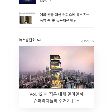
1.3% ↑
여름 샌들 대신 원피스에 롱부츠⋯
폭염 속 美 뉴욕패션 반란
뉴스발전소
Vol. 12 이 집은 대체 얼마일까
: 슈퍼리치들의 주거지 [THE
RARE]