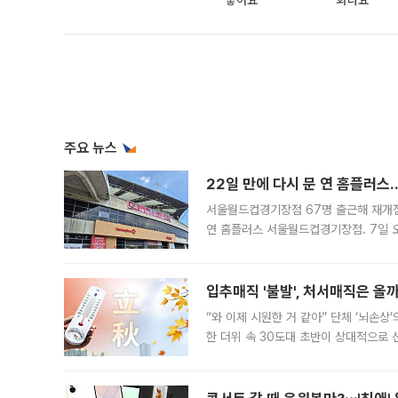
좋아요
화나요
주요 뉴스
22일 만에 다시 문 연 홈플러스
서울월드컵경기장점 67명 출근해 재개점 
연 홈플러스 서울월드컵경기장점. 7일 
우유, 과일 같은 신선식품이 차근차근 자
입추매직 '불발', 처서매직은 올
“와 이제 시원한 거 같아” 단체 ‘뇌손상
한 더위 속 30도대 초반이 상대적으로
지역에 있었습니다. 7월 말에는 서풍과