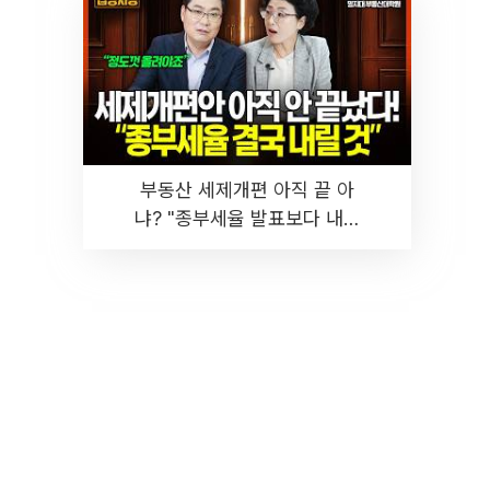
부동산 세제개편 아직 끝 아
냐? "종부세율 발표보다 내릴
것" 장기거주·양도세 전망 I 집
땅지성 I 김인만, 진미윤