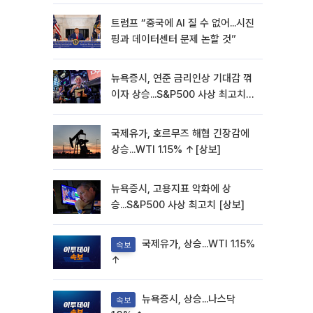
트럼프 “중국에 AI 질 수 없어...시진
핑과 데이터센터 문제 논할 것”
뉴욕증시, 연준 금리인상 기대감 꺾
이자 상승...S&P500 사상 최고치
[종합]
국제유가, 호르무즈 해협 긴장감에
상승...WTI 1.15% ↑[상보]
뉴욕증시, 고용지표 악화에 상
승...S&P500 사상 최고치 [상보]
국제유가, 상승...WTI 1.15%
속보
↑
뉴욕증시, 상승...나스닥
속보