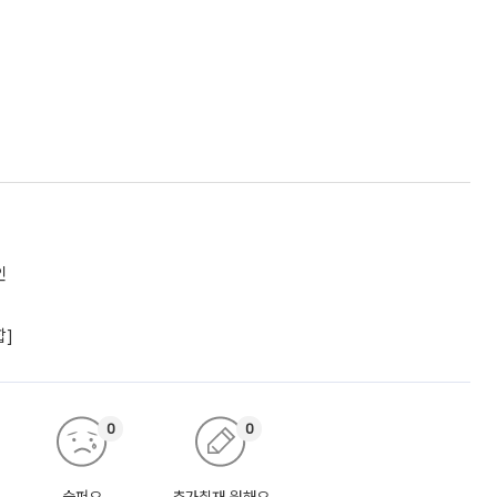
인
합]
0
0