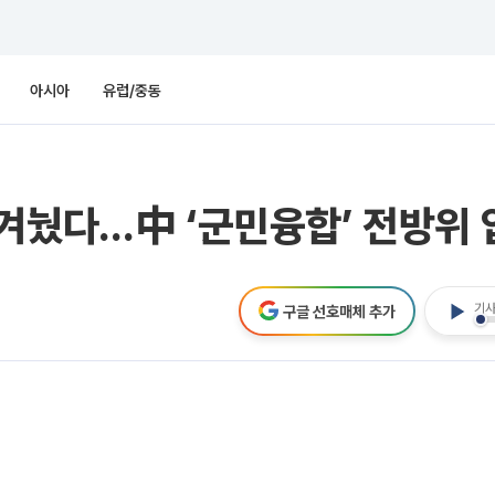
아시아
유럽/중동
겨눴다…中 ‘군민융합’ 전방위 
기사
구글 선호매체 추가