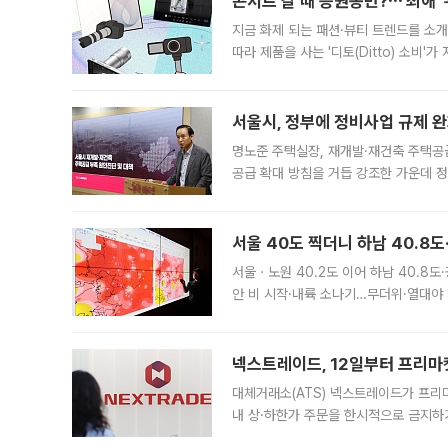
콘서트 갈 때 응원봉만?⋯'최애'
지금 화제 되는 패션·뷰티 트렌드를 소개
따라 제품을 사는 '디토(Ditto) 소비
어디일까요? 아이돌 콘서트 시작을 기다
서울시, 정부에 정비사업 규제 완화
명노준 주택실장, 재개발·재건축 주택공
공급 확대 방침을 거듭 강조한 가운데 정
면 반박하고 나섰다. 명노준 서울시 주택
서울 40도 찍더니 하남 40.8도
서울ㆍ노원 40.2도 이어 하남 40.8도
안 비 시작·내륙 소나기…무더위·열대야 
에서도 40도를 웃도는 기온이 관측됐다
의 극심한
넥스트레이드, 12일부터 프리마
대체거래소(ATS) 넥스트레이드가 프리
내 상·하한가 주문을 한시적으로 금지하
가 체결 사례와 관련해 설명자료를 내고