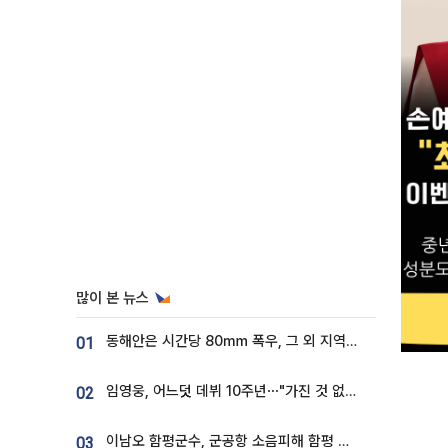
많이 본 뉴스
동해안은 시간당 80㎜ 폭우, 그 외 지역은 폭염…‘극과 극 날씨’
01
임영웅, 어느덧 데뷔 10주년⋯"가진 것 없던 시절, 내 앞엔 20명의 팬뿐"
02
이남오 함평군수, 군공항 소음피해 함평 보상 요구
03