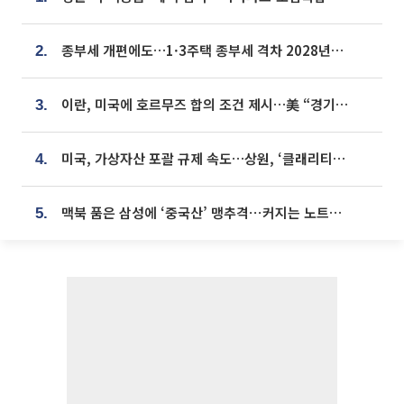
종부세 개편에도…1·3주택 종부세 격차 2028년부터 확대
2.
이란, 미국에 호르무즈 합의 조건 제시…美 “경기 아직 안 끝나” [종합]
3.
미국, 가상자산 포괄 규제 속도…상원, ‘클래리티법’ 9월 절차투표 추진
4.
맥북 품은 삼성에 ‘중국산’ 맹추격⋯커지는 노트북 OLED 시장
5.