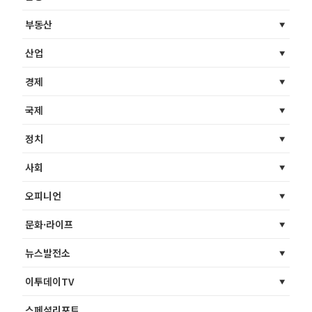
부동산
산업
경제
국제
정치
사회
오피니언
문화·라이프
뉴스발전소
이투데이TV
스페셜리포트