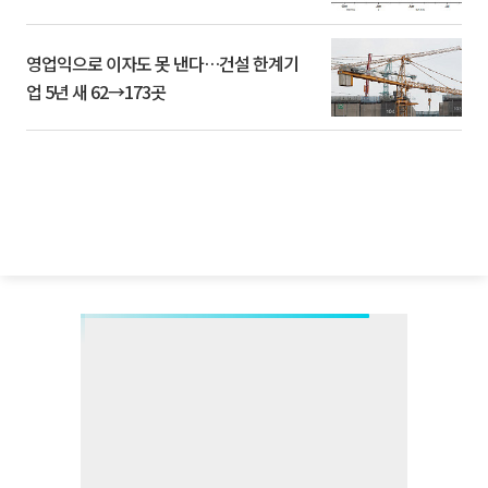
영업익으로 이자도 못 낸다…건설 한계기
업 5년 새 62→173곳