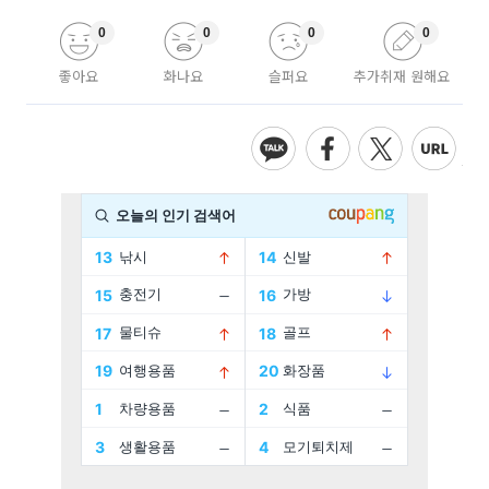
0
0
0
0
좋아요
화나요
슬퍼요
추가취재 원해요