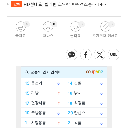
HD현대重, 필리핀 호위함 후속 정조준…‘14척+α’ 싹쓸이 노린다
단독
0
0
0
0
좋아요
화나요
슬퍼요
추가취재 원해요