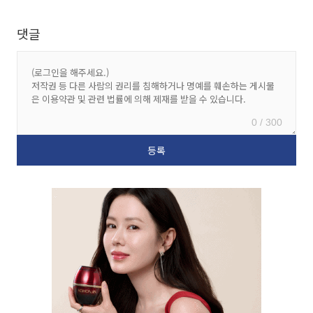
댓글
0 / 300