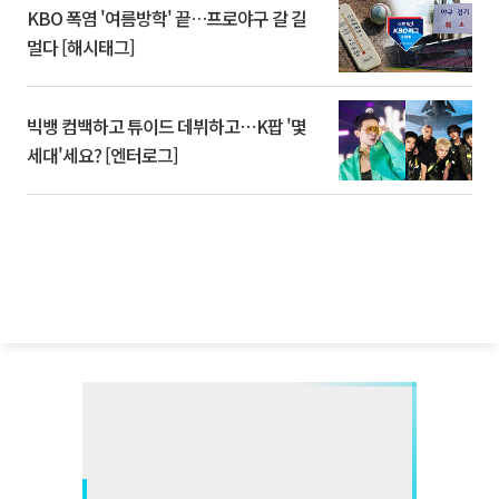
KBO 폭염 '여름방학' 끝…프로야구 갈 길
멀다 [해시태그]
빅뱅 컴백하고 튜이드 데뷔하고⋯K팝 '몇
세대'세요? [엔터로그]