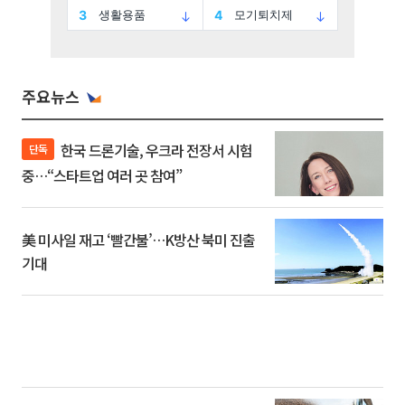
주요뉴스
한국 드론기술, 우크라 전장서 시험
단독
중…“스타트업 여러 곳 참여”
美 미사일 재고 ‘빨간불’…K방산 북미 진출
기대