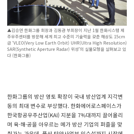
▲김승연 한화그룹 회장과 김동관 부회장이 지난 1월 한화시스템 제
주우주센터를 방문해 세계 최고 수준의 기술력을 갖춘 해상도 15cm
급 ‘VLEO(Very Low Earth Orbit) UHR(Ultra High Resolution)
SAR(Synthetic Aperture Radar) 위성’의 실물모형을 살펴보고 있
다 (한화그룹)
한화그룹의 방산 영토 확장이 국내 방산업계 지각변
동의 최대 변수로 부상했다. 한화에어로스페이스가
한국항공우주산업(KAI) 지분을 7%대까지 끌어올리
며 육·해·공을 아우르는 메가 방산 기업의 퍼즐을 맞
춰가는 가운데, 풍산 탄약사업부 인수설까지 시장에