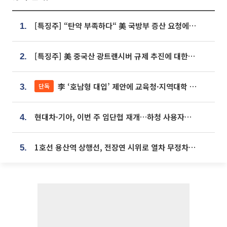
[특징주] “탄약 부족하다“ 美 국방부 증산 요청에⋯국내 방산주 급등세
1.
[특징주] 美 중국산 광트랜시버 규제 추진에 대한광통신 등 광통신株 강세
2.
李 ‘호남형 대입’ 제안에 교육청·지역대학 서·논술형 입시 연계 '착수'
단독
3.
현대차·기아, 이번 주 임단협 재개…하청 사용자성 재심도 ‘변수’
4.
1호선 용산역 상행선, 전장연 시위로 열차 무정차 운행
5.