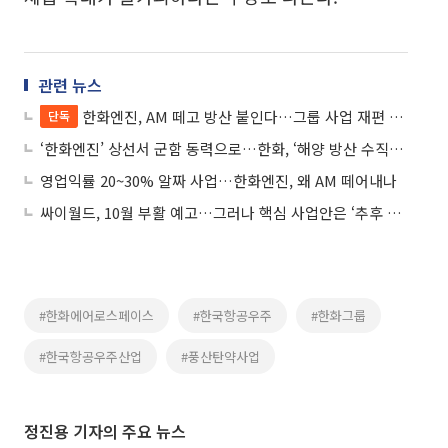
관련 뉴스
한화엔진, AM 떼고 방산 붙인다…그룹 사업 재편 착수
단독
‘한화엔진’ 상선서 군함 동력으로…한화, ‘해양 방산 수직계열화’ 시동
영업익률 20~30% 알짜 사업…한화엔진, 왜 AM 떼어내나
싸이월드, 10월 부활 예고…그러나 핵심 사업안은 ‘추후 공개’
#한화에어로스페이스
#한국항공우주
#한화그룹
#한국항공우주산업
#풍산탄약사업
정진용 기자의 주요 뉴스