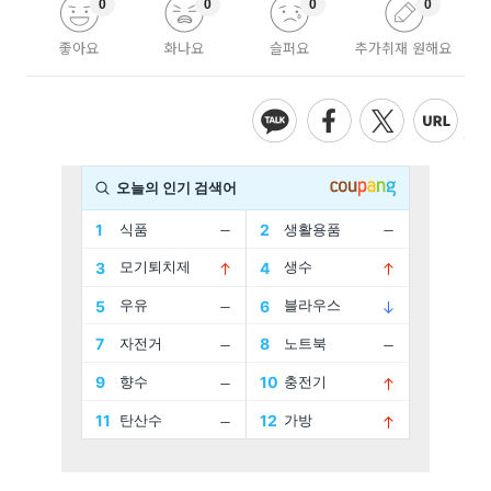
0
0
0
0
좋아요
화나요
슬퍼요
추가취재 원해요