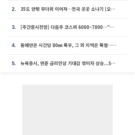
35도 안팎 무더위 이어져…전국 곳곳 소나기 [오늘 날씨]
2.
[주간증시전망] 다음주 코스피 6000~7000⋯“外人 수급은 정책이 변수”
3.
동해안은 시간당 80㎜ 폭우, 그 외 지역은 폭염…‘극과 극 날씨’
4.
뉴욕증시, 연준 금리인상 기대감 꺾이자 상승...S&P500 사상 최고치 [종합]
5.