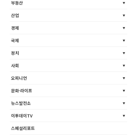
부동산
산업
경제
국제
정치
사회
오피니언
문화·라이프
뉴스발전소
이투데이TV
스페셜리포트