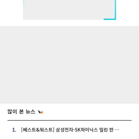
많이 본 뉴스
[베스트&워스트] 삼성전자·SK하이닉스 밀린 한 주…상상인증권은 85% 급등
1.