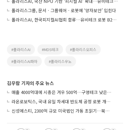
폴라리스AI, 국산 NPU 기반 ‘피지컬 AI’ 확대…유비테크 로봇과 결합
폴라리스그룹, 문서ㆍ그룹웨어ㆍ로봇에 ‘양자보안’ 입힌다
폴라리스AI, 한국피지컬AI협회 합류…유비테크 로봇 B2B 영업 본격 가동
#폴라리스AI
#MDS테크
#폴라리스오피스
#폴라리스AI파마
#폴라리스우노
김우람 기자의 주요 뉴스
매출 4000억대에 시총은 겨우 500억…구영테크 낮은 몸값에 저가 승계 마무리
라온로보틱스, 국내 유일 차세대 반도체 공정 로봇 개발 ‘고객사 테스트 진행’
신성에스티, 2300억 규모 미국법인 가동 초읽기…북미 ESS 공략 본격화