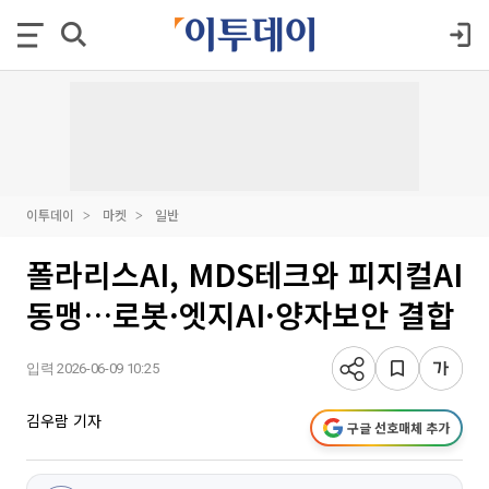
이투데이
마켓
일반
폴라리스AI, MDS테크와 피지컬AI
동맹…로봇·엣지AI·양자보안 결합
입력 2026-06-09 10:25
김우람 기자
구글 선호매체 추가