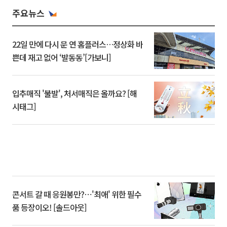
주요뉴스
22일 만에 다시 문 연 홈플러스…정상화 바
쁜데 재고 없어 ‘발동동’[가보니]
입추매직 '불발', 처서매직은 올까요? [해
시태그]
콘서트 갈 때 응원봉만?⋯'최애' 위한 필수
품 등장이오! [솔드아웃]