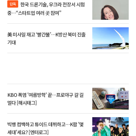
한국 드론기술, 우크라 전장서 시험
단독
중…“스타트업 여러 곳 참여”
美 미사일 재고 ‘빨간불’…K방산 북미 진출
기대
KBO 폭염 '여름방학' 끝…프로야구 갈 길
멀다 [해시태그]
빅뱅 컴백하고 튜이드 데뷔하고⋯K팝 '몇
세대'세요? [엔터로그]