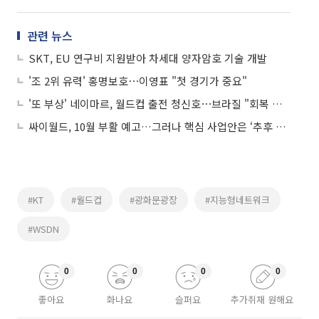
관련 뉴스
SKT, EU 연구비 지원받아 차세대 양자암호 기술 개발
'조 2위 유력' 홍명보호⋯이영표 "첫 경기가 중요"
'또 부상' 네이마르, 월드컵 출전 청신호⋯브라질 "회복 순조"
싸이월드, 10월 부활 예고…그러나 핵심 사업안은 ‘추후 공개’
#KT
#월드컵
#광화문광장
#지능형네트워크
#WSDN
0
0
0
0
좋아요
화나요
슬퍼요
추가취재 원해요