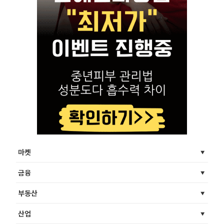
마켓
금융
부동산
산업