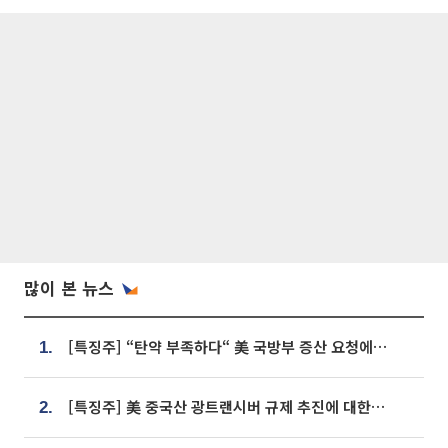
많이 본 뉴스
[특징주] “탄약 부족하다“ 美 국방부 증산 요청에⋯국내 방산주 급등세
1.
[특징주] 美 중국산 광트랜시버 규제 추진에 대한광통신 등 광통신株 강세
2.