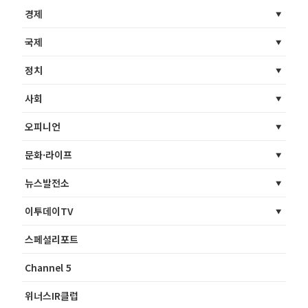
경제
국제
정치
사회
오피니언
문화·라이프
뉴스발전소
이투데이TV
스페셜리포트
Channel 5
위너스IR클럽