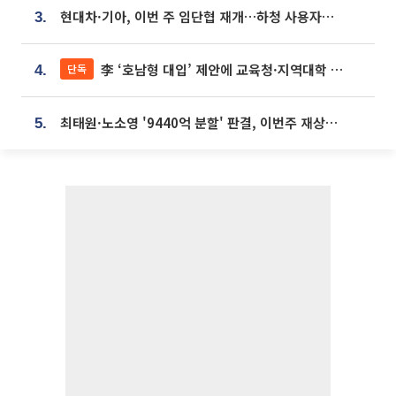
현대차·기아, 이번 주 임단협 재개…하청 사용자성 재심도 ‘변수’
3.
李 ‘호남형 대입’ 제안에 교육청·지역대학 서·논술형 입시 연계 '착수'
단독
4.
최태원·노소영 '9440억 분할' 판결, 이번주 재상고 여부 주목
5.