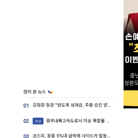
많이 본 뉴스
김정관 장관 “반도체 성과급, 주총 승인 받도록”…상법·자본시장법 개정 시사
01
중부내륙고속도로서 미상 폭발물 발견
02
속보
코스피, 장중 5%대 급락에 사이드카 발동…삼성·SK 동반 폭락
03