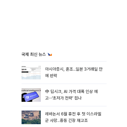
국제 최신 뉴스
아시아증시, 혼조...일본 3거래일 만
에 반락
中 딥시크, AI 가격 대폭 인상 예
고⋯‘초저가 전략’ 접나
레바논서 6월 휴전 후 첫 이스라엘
군 사망...중동 긴장 재고조