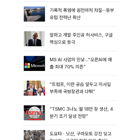
기록적 폭염에 원전마저 차질⋯동부
유럽 전력난 확산
알파고 개발 주인공 허사비스, 구글
핵심으로 등극
MS AI 사업의 민낯…“오픈AI에 매
출 최대 70% 의존”
“트럼프, 이란 공습 앞두고 미사일
부족에 국방장관과 다퉈”
“TSMC 3나노 월 18만 장 생산, 4
분기 조기 달성 전망”
도요타ㆍ닛산, 구마모토 강진 딪고