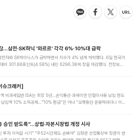
감…삼전·SK하닉 '와르르' 각각 6%·10%대 급락
삼성전자와 SK하이닉스가 급락하면서 지수가 4% 넘게 하락했다. 6일 한국거
비 301.88포인트(4.58%) 내린 6296.38에 장을 마감했다. 전장보다
스피는 장중 한때 6550.94까지 오르기도 했으나 6238.32까지 밀리기도 했
[이슈크래커]
 전액 비과세일반 ISA는 최장 5년…손익통산·과세이연 단절미사용 납입 한도
납입액 10% 소득공제…“10% 환급”은 아냐 “오랫동안 운용하라더니 이제
 ‘만능 절세 통장’으로 불리는 개인종합자산관리계좌(ISA)가 두 갈래로 개
주총 승인 받도록”…상법·자본시장법 개정 시사
닌 투자 이어갈 시기” “주52시간제도 손봐야” 김정관 산업통상부 장관이 반