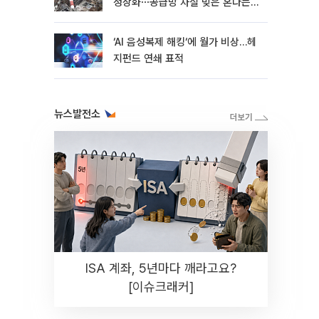
정상화⋯공급망 차질 빚은 혼다는
지연
‘AI 음성복제 해킹‘에 월가 비상…헤
지펀드 연쇄 표적
뉴스발전소
ISA 계좌, 5년마다 깨라고요?
[이슈크래커]