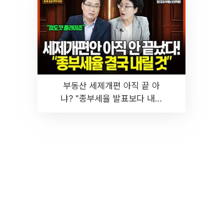
부동산 세제개편 아직 끝 아
냐? "종부세율 발표보다 내릴
것" 장기거주·양도세 전망 I 집
땅지성 I 김인만, 진미윤