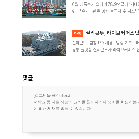
6월 상품수지 흑자 478.9억달러 '역대
위'⋯"유가ㆍ환율 영향 출국자 수 감소" 
급 수출 호조가 매달 이어지면서 6월 
대 기
실리콘투, 라이브커머스팀 
단독
실리콘투, 팀장·PD 채용…방송 기획부
유통 플랫폼 실리콘투가 라이브커머스 전
나섰다. 국내 화장품을 해외 유통망에 공
댓글