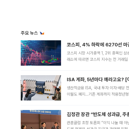
주요 뉴스
코스피, 4% 하락에 6270선 마
코스피 시장 시가총액 1, 2위 종목인 
래소에 따르면 코스피 지수는 전 거래일 대
1.81% 내린 6478.75에 출발한 코
다. 이날 오전
ISA 계좌, 5년마다 깨라고요? 
생산적금융 ISA, 국내 투자 이자·배당
이월도 폐지…기존 계좌까지 적용청년형 
는 5년마다 계좌를 해지하라는 건가요?”
편을
김정관 장관 “반도체 성과급, 
관훈클럽 초청 토론회 “이익 나눌 때 아