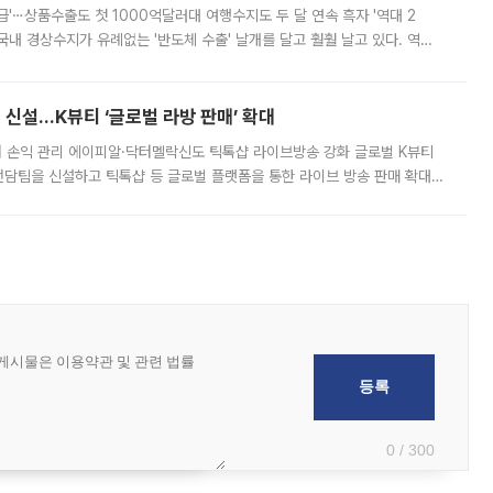
급'⋯상품수출도 첫 1000억달러대 여행수지도 두 달 연속 흑자 '역대 2
국내 경상수지가 유례없는 '반도체 수출' 날개를 달고 훨훨 날고 있다. 역대
경상수지 뿐 아니라 상반기 경상수지 흑자도 2000억달러에 근접하며 사상 최
신설…K뷰티 ‘글로벌 라방 판매’ 확대
터 손익 관리 에이피알·닥터멜락신도 틱톡샵 라이브방송 강화 글로벌 K뷰티
담팀을 신설하고 틱톡샵 등 글로벌 플랫폼을 통한 라이브 방송 판매 확대에
급하는 데서 한발 더 나아가 방송 기획과 상품 구성, 출연자 섭외, 손익
0 / 300