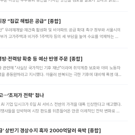
 수준 이상은 주주총회 승인을 거치는 방안을 검토할 필요가 있다고 밝혔다.
배구조와 주주권 강화 논의가 이어지는 가운데, 핵심 연구인력에 대한
 “집값 해법은 공급” [종합]
안” 우려재개발·재건축 활성화 및 비아파트 공급 확대 촉구 정부와 서울시의
정부가 고가주택과 비거주 1주택자 등의 세 부담을 높여 수요를 억제하는 카
키울 것이라며 세금이 아닌 공급이 근본적인 처방이라고 전면 반박했다.
방·전력망 확충 등 예산 반영 주문 [종합]
과 관련해 "사실상 국가적인 기후 재난"이라며 취약계층 보호와 야외 노동자
정력을 총동원하라고 지시했다. 아울러 반복되는 극한 기후에 대비해 폭염 대응
영하는 방안도 검토하라고 주문했다. 이 대통령은 이날 폭염·가뭄 대
예고⋯‘초저가 전략’ 접나
 AI 기업 딥시크가 6일 AI 서비스 전반의 가격을 대폭 인상한다고 예고했다.
 경쟁사들을 압박하며 시장 판도를 뒤흔들어온 만큼 이례적인 전략 변화로 평
 이날 공지를 통해 구체적인 인상 폭은 공개하지 않았지만 상당한 수
' 상반기 경상수지 흑자 2000억달러 육박 [종합]