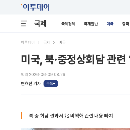
국제
국제경제
국제일반
미국
중국
이투데이
국제
미국
미국, 북·중정상회담 관련
입력 2026-06-09 08:26
변효선 기자
구독
북·중 회담 결과서 北 비핵화 관련 내용 빠져