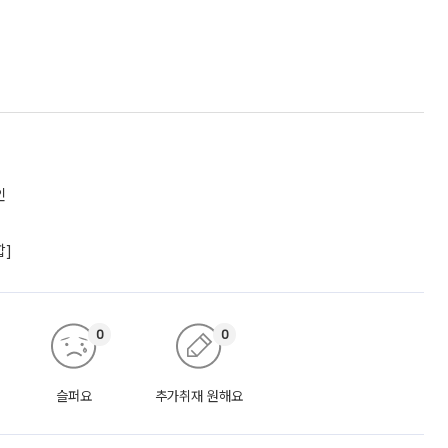
인
합]
0
0
슬퍼요
추가취재 원해요