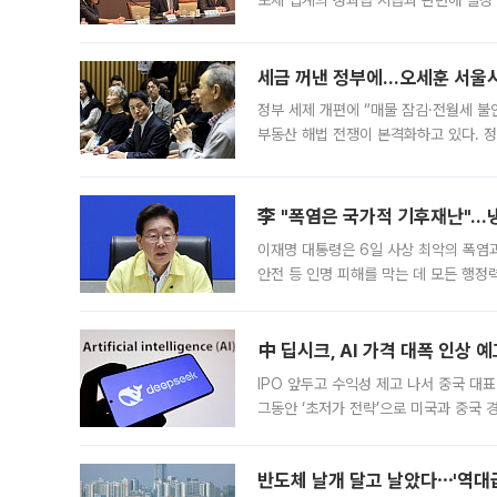
도체 업계의 성과급 지급과 관련해 일정
최근 상법·자본시장법 개정으로 기업 지
세금 꺼낸 정부에…오세훈 서울시장
정부 세제 개편에 “매물 잠김·전월세 불
부동산 해법 전쟁이 본격화하고 있다. 
드를 꺼내자 서울시는 전·월세 부담만 
李 "폭염은 국가적 기후재난"…냉
이재명 대통령은 6일 사상 최악의 폭염
안전 등 인명 피해를 막는 데 모든 행
인프라 확충 계획을 내년도 예산안에 반
中 딥시크, AI 가격 대폭 인상 
IPO 앞두고 수익성 제고 나서 중국 대표
그동안 ‘초저가 전략’으로 미국과 중국
가된다. 블룸버그통신에 따르면 딥시크는
반도체 날개 달고 날았다⋯'역대급