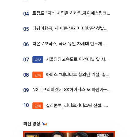
트럼프 “자석 사업을 하라”…제이에스링크, 비중국 영구자석 공급망 구축 속도
04
티웨이항공, 새 이름 '트리니티항공' 첫발…SSC 전략 본격화
05
라온로보틱스, 국내 유일 차세대 반도체 공정 로봇 개발 ‘고객사 테스트 진행’
06
서울양양고속도로 이천터널 앞 사고 발생
07
속보
하마스 “네타냐후 합의안 거절, 총선 앞두고 시간 끌기”
08
단독
NXT 프리마켓서 SK하이닉스 또 하한가⋯‘11주 거래’에 시초가 왜곡
09
10
실리콘투, 라이브커머스팀 신설…K뷰티 ‘글로벌 판매망’ 확대[K뷰티 라방戰]
단독
최신 영상