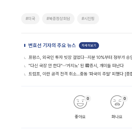
#미국
#북중정상회담
#시진핑
변효선 기자의 주요 뉴스
자세히보기
프랑스, 외국인 투자 빗장 걸었다⋯지분 10%부터 정부가 승
"다신 국장 안 한다"⋯'카지노' 된 韓증시, 개미들 떠난다
트럼프, 이란 공격 전격 취소…중동 ‘파국의 주말’ 피했다 [종
0
0
좋아요
화나요