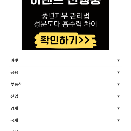
마켓
금융
부동산
산업
경제
국제