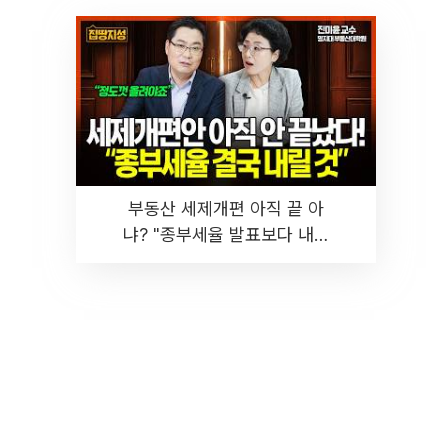
부동산 세제개편 아직 끝 아
냐? "종부세율 발표보다 내릴
것" 장기거주·양도세 전망 I 집
땅지성 I 김인만, 진미윤