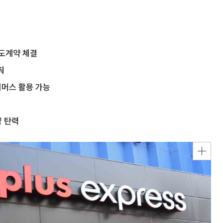
도계약 체결
춰
커머스 활용 가능
략 탄력