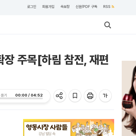
로그인
회원가입
속보창
신문/PDF 구독
RSS
확장 주목[하림 참전, 재편
00:00 / 04:52
 듣기