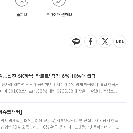
슬퍼요
추가취재 원해요
감…삼전·SK하닉 '와르르' 각각 6%·10%대 급락
삼성전자와 SK하이닉스가 급락하면서 지수가 4% 넘게 하락했다. 6일 한국거
비 301.88포인트(4.58%) 내린 6296.38에 장을 마감했다. 전장보다
스피는 장중 한때 6550.94까지 오르기도 했으나 6238.32까지 밀리기도 했
[이슈크래커]
 전액 비과세일반 ISA는 최장 5년…손익통산·과세이연 단절미사용 납입 한도
납입액 10% 소득공제…“10% 환급”은 아냐 “오랫동안 운용하라더니 이제