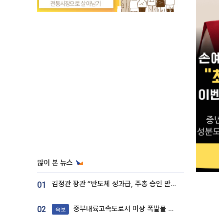
많이 본 뉴스
김정관 장관 “반도체 성과급, 주총 승인 받도록”…상법·자본시장법 개정 시사
01
중부내륙고속도로서 미상 폭발물 발견
02
속보