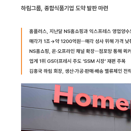
하림그룹, 종합식품기업 도약 발판 마련
홈플러스, 지난달 NS홈쇼핑과 익스프레스 영업양수
매각가 1조→약 1200억원⋯매각 성사 위해 가격 낮
NS홈쇼핑, 온·오프라인 채널 확장⋯점포망 통해 퀵
업계 1위 GS더프레시 주도 ‘SSM 시장’ 재편 주목
김홍국 하림 회장, 생산·가공·판매·배송 밸류체인 전