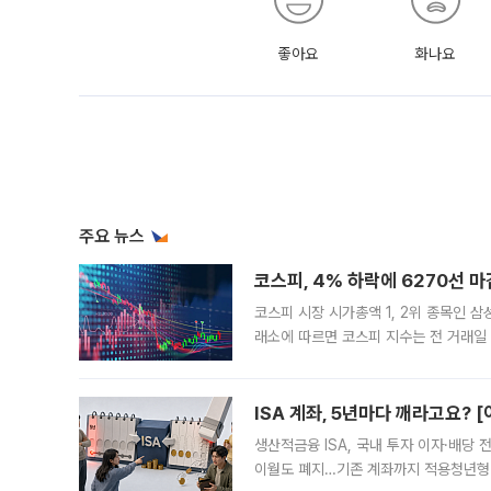
좋아요
화나요
주요 뉴스
코스피, 4% 하락에 6270선 마
코스피 시장 시가총액 1, 2위 종목인 
래소에 따르면 코스피 지수는 전 거래일 대
1.81% 내린 6478.75에 출발한 코
다. 이날 오전
ISA 계좌, 5년마다 깨라고요? 
생산적금융 ISA, 국내 투자 이자·배당
이월도 폐지…기존 계좌까지 적용청년형 