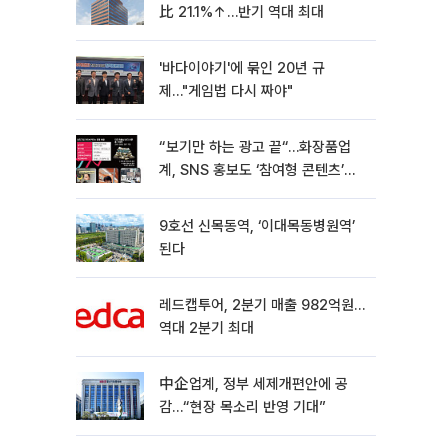
比 21.1%↑…반기 역대 최대
'바다이야기'에 묶인 20년 규
제…"게임법 다시 짜야"
“보기만 하는 광고 끝“…화장품업
계, SNS 홍보도 ‘참여형 콘텐츠’로
변모[K뷰티 라방戰]
9호선 신목동역, ‘이대목동병원역’
된다
레드캡투어, 2분기 매출 982억원…
역대 2분기 최대
中企업계, 정부 세제개편안에 공
감…“현장 목소리 반영 기대”