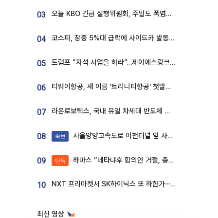
오늘 KBO 긴급 실행위원회, 주말도 폭염취소 될까
03
코스피, 장중 5%대 급락에 사이드카 발동…삼성·SK 동반 폭락
04
트럼프 “자석 사업을 하라”…제이에스링크, 비중국 영구자석 공급망 구축 속도
05
티웨이항공, 새 이름 '트리니티항공' 첫발…SSC 전략 본격화
06
라온로보틱스, 국내 유일 차세대 반도체 공정 로봇 개발 ‘고객사 테스트 진행’
07
서울양양고속도로 이천터널 앞 사고 발생
08
속보
하마스 “네타냐후 합의안 거절, 총선 앞두고 시간 끌기”
09
단독
NXT 프리마켓서 SK하이닉스 또 하한가⋯‘11주 거래’에 시초가 왜곡
10
최신 영상