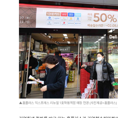
▲홈플러스 익스프레스 리뉴얼 1호학동역점 매장 전경 (사진제공=홈플러스)