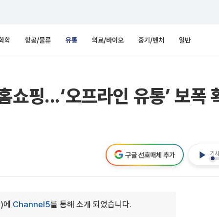
화학
항공/물류
유통
의료/바이오
중기/벤처
일반
쇼핑...‘오프라인 유통’ 보폭 
기사
구글 선호매체 추가
0)에
Channel5
를 통해 소개 되었습니다.