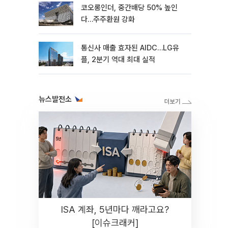
코오롱인더, 중간배당 50% 높인
다…주주환원 강화
통신사 매출 효자된 AIDC…LG유
플, 2분기 역대 최대 실적
뉴스발전소
ISA 계좌, 5년마다 깨라고요?
[이슈크래커]