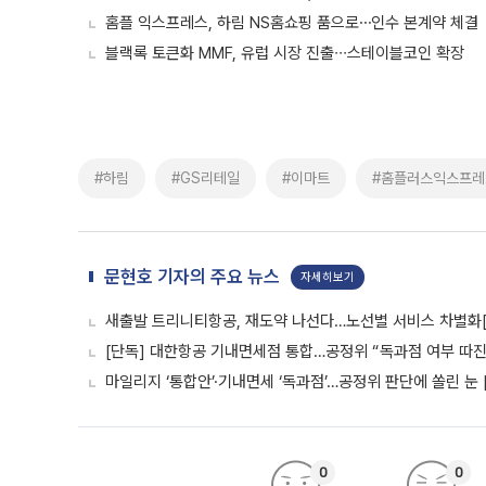
홈플 익스프레스, 하림 NS홈쇼핑 품으로⋯인수 본계약 체결
블랙록 토큰화 MMF, 유럽 시장 진출∙∙∙스테이블코인 확장
#하림
#GS리테일
#이마트
#홈플러스익스프레
문현호 기자의 주요 뉴스
자세히보기
새출발 트리니티항공, 재도약 나선다…노선별 서비스 차별화
[단독] 대한항공 기내면세점 통합…공정위 “독과점 여부 따진다
마일리지 ‘통합안’·기내면세 ‘독과점’…공정위 판단에 쏠린 눈 
0
0