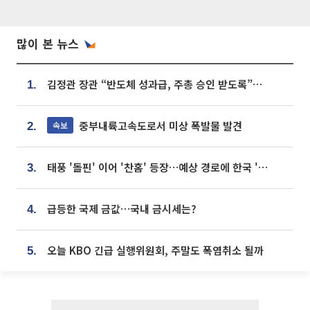
많이 본 뉴스
김정관 장관 “반도체 성과급, 주총 승인 받도록”…상법·자본시장법 개정 시사
1.
중부내륙고속도로서 미상 폭발물 발견
속보
2.
태풍 '돌핀' 이어 '찬홈' 등장…예상 경로에 한국 '한숨'
3.
급등한 국제 금값…국내 금시세는?
4.
오늘 KBO 긴급 실행위원회, 주말도 폭염취소 될까
5.