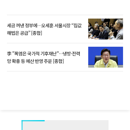
세금 꺼낸 정부에…오세훈 서울시장 “집값
해법은 공급” [종합]
李 "폭염은 국가적 기후재난"…냉방·전력
망 확충 등 예산 반영 주문 [종합]