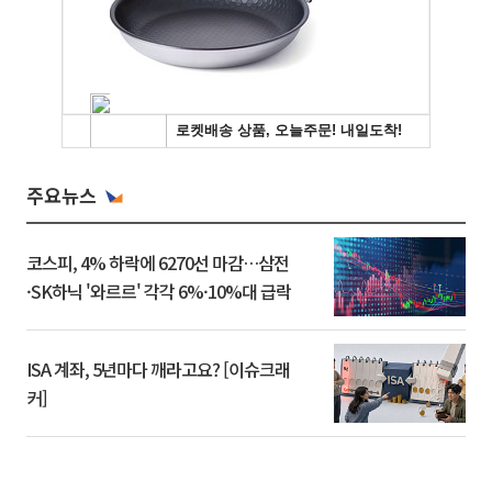
주요뉴스
코스피, 4% 하락에 6270선 마감…삼전
·SK하닉 '와르르' 각각 6%·10%대 급락
ISA 계좌, 5년마다 깨라고요? [이슈크래
커]