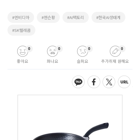
#엔비디아
#젠슨황
#AI팩토리
#한국AI생태계
#SK텔레콤
0
0
0
0
좋아요
화나요
슬퍼요
추가취재 원해요