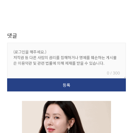
댓글
0 / 300