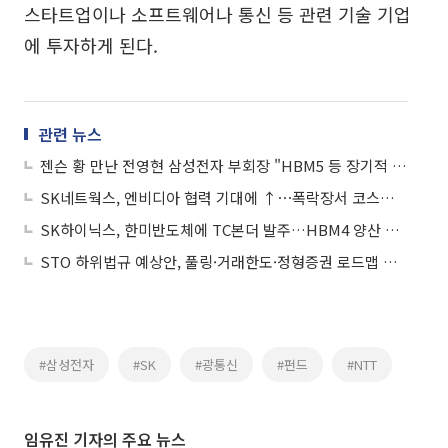
스타트업이나 소프트웨어나 통신 등 관련 기술 기업
에 투자하게 된다.
관련 뉴스
젠슨 황 만난 전영현 삼성전자 부회장 "HBM5 등 장기적 협력 논의"
SK네트웍스, 엔비디아 협력 기대에 ↑⋯폭락장서 코스피 1개ㆍ코스닥 7개 '上‘
SK하이닉스, 한미반도체에 TC본더 발주…HBM4 양산 확대 속도
STO 하위법규 예상안, 풀링·거래한도·정형증권 로드맵 제시
#삼성전자
#SK
#광통신
#펀드
#NTT
임유진 기자의 주요 뉴스