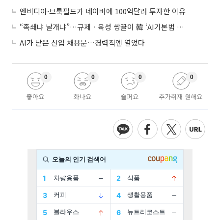
엔비디아·브룩필드가 네이버에 100억달러 투자한 이유
“족쇄냐 날개냐”…규제ㆍ육성 쌍끌이 韓 ‘AI기본법 개정안’ 오늘 시행
AI가 닫은 신입 채용문…경력직엔 열었다
0
0
0
0
좋아요
화나요
슬퍼요
추가취재 원해요