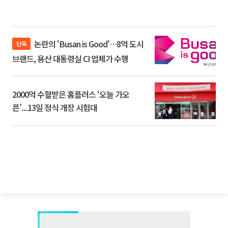
논란의 'Busan is Good'…8억 도시
단독
브랜드, 용산 대통령실 CI 업체가 수행
2000억 수혈받은 홈플러스 ‘오늘 가오
픈’...13일 정식 개장 시험대