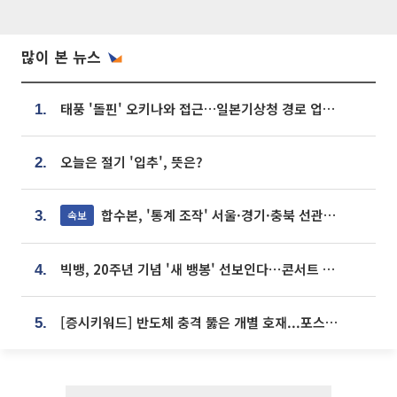
많이 본 뉴스
태풍 '돌핀' 오키나와 접근…일본기상청 경로 업데이트
1.
오늘은 절기 '입추', 뜻은?
2.
합수본, '통계 조작' 서울·경기·충북 선관위 등 추가 압수수색
속보
3.
빅뱅, 20주년 기념 '새 뱅봉' 선보인다⋯콘서트 앞두고 팝업 개최
4.
[증시키워드] 반도체 충격 뚫은 개별 호재...포스코퓨처엠·에코프로·한화솔루션 '눈길'
5.