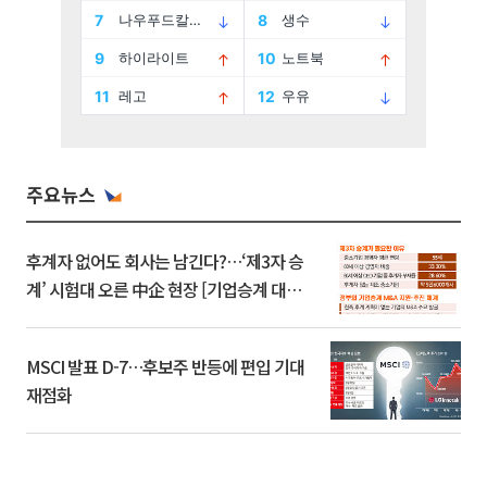
주요뉴스
후계자 없어도 회사는 남긴다?…‘제3자 승
계’ 시험대 오른 中企 현장 [기업승계 대전
환]
MSCI 발표 D-7…후보주 반등에 편입 기대
재점화