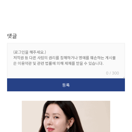
댓글
0 / 300