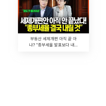
부동산 세제개편 아직 끝 아
냐? "종부세율 발표보다 내릴
것" 장기거주·양도세 전망 I 집
땅지성 I 김인만, 진미윤