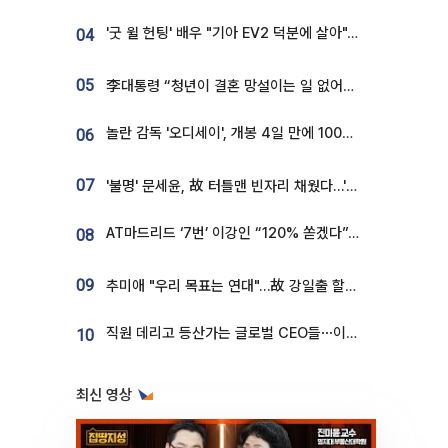
'굿 윌 헌팅' 배우 "기아 EV2 덕분에 살아"…교통사고 후 안전성 극찬
04
05
李대통령 “청년이 결혼 망설이는 일 없어야...제도상 불이익 조사”
놀란 감독 '오디세이', 개봉 4일 만에 100만 돌파⋯'왕사남' 보다 빠르다
06
07
'불명' 문세윤, 故 터틀맨 빈자리 채웠다…'거북이' 눈물의 최종 우승
AT마드리드 ‘7번’ 이강인 “120% 쏟겠다”⋯시메오네 감독 “필요한 선수”
08
09
추미애 "우리 목표는 연대"…故 강일출 할머니 흉상 제막
직원 데리고 등산가는 글로벌 CEO들⋯이유 있었네
10
최신 영상