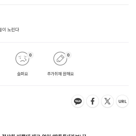
싹쓸이 노린다
0
0
슬퍼요
추가취재 원해요