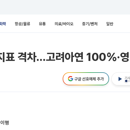
화학
항공/물류
유통
의료/바이오
중기/벤처
일반
지표 격차…고려아연 100%·영
기사
구글 선호매체 추가
미이행