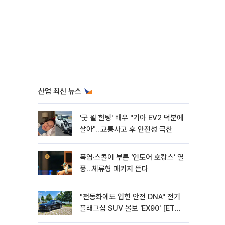
산업 최신 뉴스
'굿 윌 헌팅' 배우 "기아 EV2 덕분에
살아"…교통사고 후 안전성 극찬
폭염·스콜이 부른 ‘인도어 호캉스’ 열
풍…체류형 패키지 뜬다
"전동화에도 입힌 안전 DNA" 전기
플래그십 SUV 볼보 'EX90' [ET의
모빌리티]