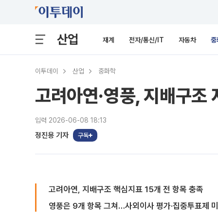
산업
재계
전자/통신/IT
자동차
중
이투데이
산업
중화학
고려아연·영풍, 지배구조 
입력 2026-06-08 18:13
정진용 기자
구독
고려아연, 지배구조 핵심지표 15개 전 항목 충족
영풍은 9개 항목 그쳐…사외이사 평가·집중투표제 