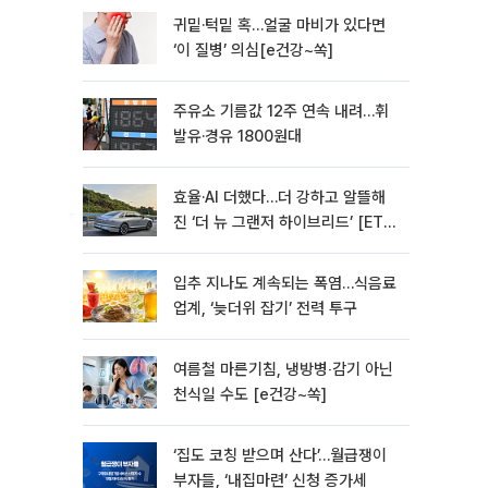
귀밑·턱밑 혹…얼굴 마비가 있다면
‘이 질병’ 의심[e건강~쏙]
주유소 기름값 12주 연속 내려…휘
발유·경유 1800원대
효율·AI 더했다…더 강하고 알뜰해
진 ‘더 뉴 그랜저 하이브리드’ [ET의
모빌리티]
입추 지나도 계속되는 폭염…식음료
업계, ‘늦더위 잡기’ 전력 투구
여름철 마른기침, 냉방병‧감기 아닌
천식일 수도 [e건강~쏙]
‘집도 코칭 받으며 산다’…월급쟁이
부자들, ‘내집마련’ 신청 증가세