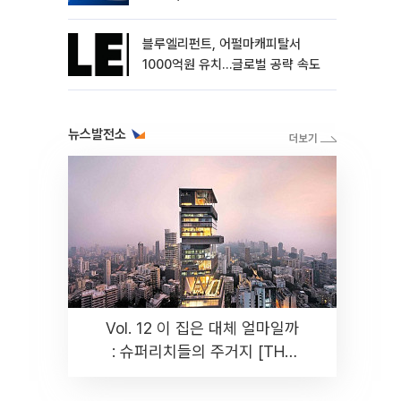
블루엘리펀트, 어펄마캐피탈서
1000억원 유치…글로벌 공략 속도
뉴스발전소
Vol. 12 이 집은 대체 얼마일까
: 슈퍼리치들의 주거지 [THE
RARE]