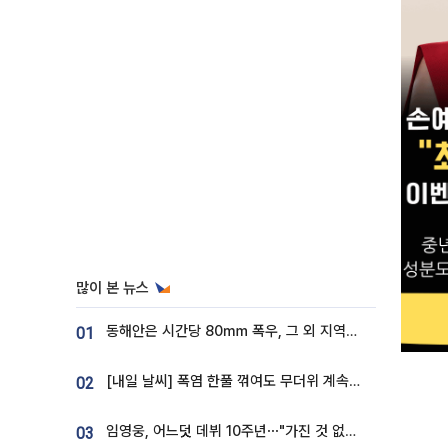
많이 본 뉴스
동해안은 시간당 80㎜ 폭우, 그 외 지역은 폭염…‘극과 극 날씨’
01
[내일 날씨] 폭염 한풀 꺾여도 무더위 계속⋯동해안 이틀 연속 비
02
임영웅, 어느덧 데뷔 10주년⋯"가진 것 없던 시절, 내 앞엔 20명의 팬뿐"
03