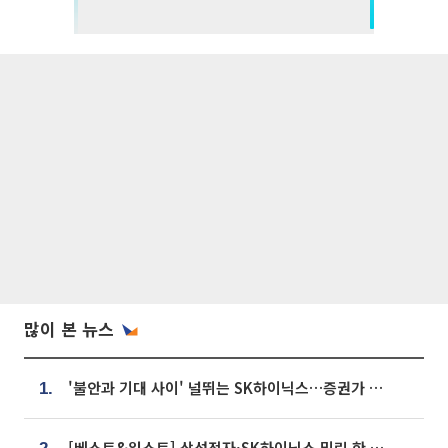
많이 본 뉴스
'불안과 기대 사이' 널뛰는 SK하이닉스…증권가 "HBM4·LTA 기반 펀터멘털 견고"
1.
[베스트&워스트] 삼성전자·SK하이닉스 밀린 한 주…상상인증권은 85% 급등