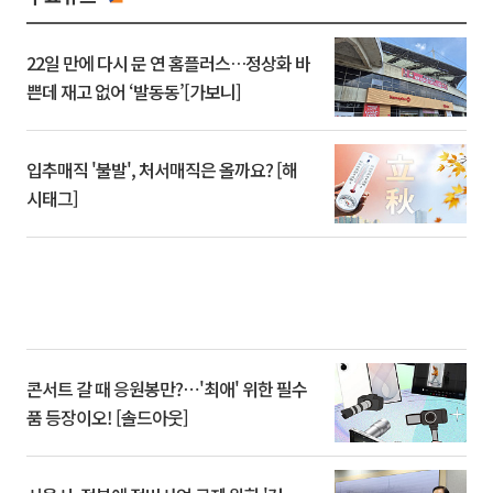
22일 만에 다시 문 연 홈플러스…정상화 바
쁜데 재고 없어 ‘발동동’[가보니]
입추매직 '불발', 처서매직은 올까요? [해
시태그]
콘서트 갈 때 응원봉만?⋯'최애' 위한 필수
품 등장이오! [솔드아웃]