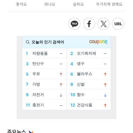
좋아요
화나요
슬퍼요
추가취재 원해요
주요뉴스