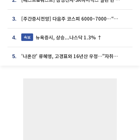
2.
[주간증시전망] 다음주 코스피 6000~7000⋯“外人 수급은 정책이 변수”
3.
뉴욕증시, 상승...나스닥 1.3% ↑
속보
4.
'나혼산' 류혜영, 고경표와 16년산 우정…"자취방서 부모님과 마주쳐"
5.