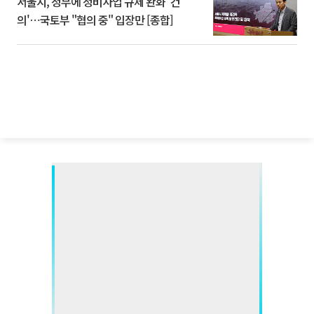
서울시, 정부에 정비사업 규제 완화 '건
의'⋯국토부 "협의 중" 입장만 [종합]