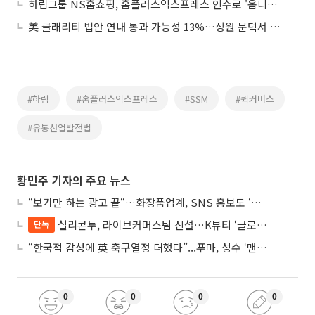
하림그룹 NS홈쇼핑, 홈플러스익스프레스 인수로 '옴니채널' 청사진 제시
美 클래리티 법안 연내 통과 가능성 13%…상원 문턱서 제동
#하림
#홈플러스익스프레스
#SSM
#퀵커머스
#유통산업발전법
황민주 기자의 주요 뉴스
“보기만 하는 광고 끝“…화장품업계, SNS 홍보도 ‘참여형 콘텐츠’로 변모
실리콘투, 라이브커머스팀 신설…K뷰티 ‘글로벌 판매망’ 확대 속도
단독
“한국적 감성에 英 축구열정 더했다”...푸마, 성수 ‘맨시티 하우스’ 팝업
0
0
0
0