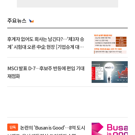
주요뉴스
후계자 없어도 회사는 남긴다?…‘제3자 승
계’ 시험대 오른 中企 현장 [기업승계 대전
환]
MSCI 발표 D-7…후보주 반등에 편입 기대
재점화
논란의 'Busan is Good'…8억 도시
단독