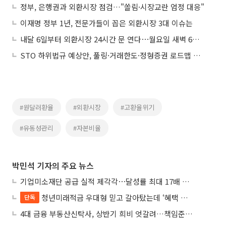
정부, 은행권과 외환시장 점검…"쏠림·시장교란 엄정 대응"
이재명 정부 1년, 전문가들이 꼽은 외환시장 3대 이슈는
내달 6일부터 외환시장 24시간 문 연다⋯월요일 새벽 6시 개장
STO 하위법규 예상안, 풀링·거래한도·정형증권 로드맵 제시
#원달러환율
#외환시장
#고환율위기
#유동성관리
#자본비율
박민석 기자의 주요 뉴스
기업미소재단 공급 실적 제각각⋯달성률 최대 17배 차이
청년미래적금 우대형 믿고 갈아탔는데 ‘혜택 반토막’…심사 오류에 가입자 혼선
단독
4대 금융 부동산신탁사, 상반기 희비 엇갈려…책임준공 손실 반영 시점이 갈랐다