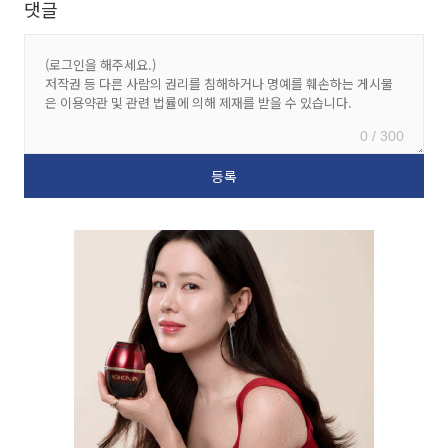
댓글
0 / 300