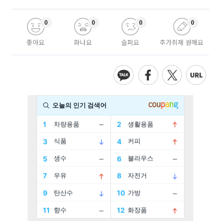
0
0
0
0
좋아요
화나요
슬퍼요
추가취재 원해요