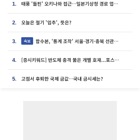
태풍 '돌핀' 오키나와 접근…일본기상청 경로 업데이트
1.
오늘은 절기 '입추', 뜻은?
2.
합수본, '통계 조작' 서울·경기·충북 선관위 등 추가 압수수색
속보
3.
[증시키워드] 반도체 충격 뚫은 개별 호재...포스코퓨처엠·에코프로·한화솔루션 '눈길'
4.
고점서 후퇴한 국제 금값…국내 금시세는?
5.