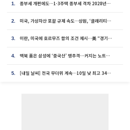
종부세 개편에도…1·3주택 종부세 격차 2028년부터 확대
1.
미국, 가상자산 포괄 규제 속도…상원, ‘클래리티법’ 9월 절차투표 추진
2.
이란, 미국에 호르무즈 합의 조건 제시…美 “경기 아직 안 끝나” [종합]
3.
맥북 품은 삼성에 ‘중국산’ 맹추격⋯커지는 노트북 OLED 시장
4.
[내일 날씨] 전국 무더위 계속…10일 낮 최고 34도 육박
5.