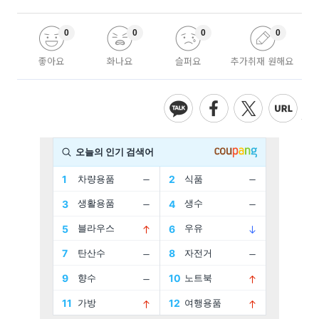
0
0
0
0
좋아요
화나요
슬퍼요
추가취재 원해요