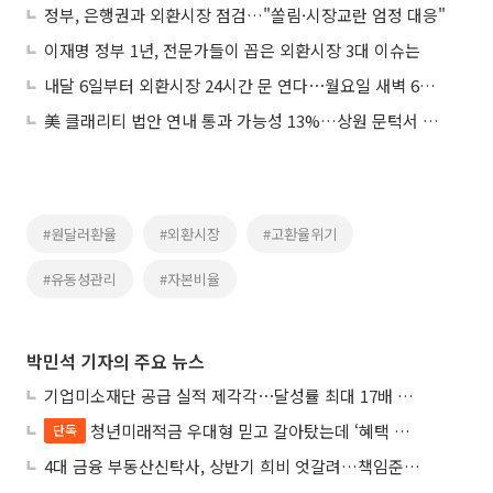
정부, 은행권과 외환시장 점검…"쏠림·시장교란 엄정 대응"
이재명 정부 1년, 전문가들이 꼽은 외환시장 3대 이슈는
내달 6일부터 외환시장 24시간 문 연다⋯월요일 새벽 6시 개장
美 클래리티 법안 연내 통과 가능성 13%…상원 문턱서 제동
#원달러환율
#외환시장
#고환율위기
#유동성관리
#자본비율
박민석 기자의 주요 뉴스
기업미소재단 공급 실적 제각각⋯달성률 최대 17배 차이
청년미래적금 우대형 믿고 갈아탔는데 ‘혜택 반토막’…심사 오류에 가입자 혼선
단독
4대 금융 부동산신탁사, 상반기 희비 엇갈려…책임준공 손실 반영 시점이 갈랐다