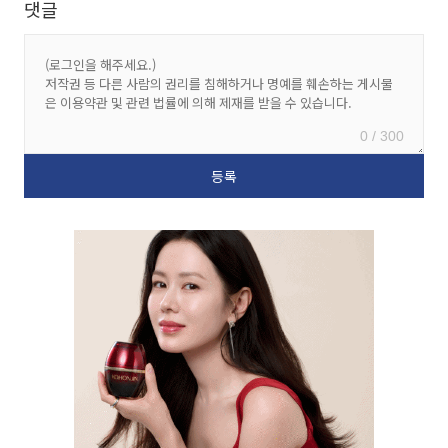
댓글
0 / 300