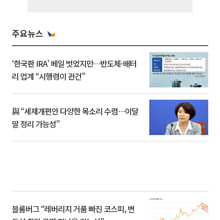
주요뉴스
‘한국판 IRA’ 베일 벗었지만…반도체·배터
리 업계 “시행령이 관건”
與 “세제개편안 다양한 목소리 수렴…이달
말 정리 가능성”
블룸버그 “레버리지 거품 빠진 코스피, 변