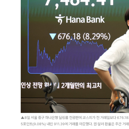
▲8일 서울 중구 하나은행 딜링룸 전광판에 코스피가 전 거래일보다 676.18포인
5포인트(9.08%) 내린 911.39에 거래를 마감했다. 원·달러 환율은 주간 거래 