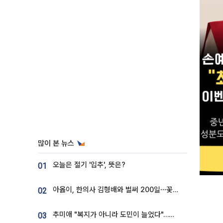
많이 본 뉴스
오늘은 절기 '입추', 뜻은?
01
아옳이, 한의사 김형배와 벌써 200일⋯꽃다발 들고 "프러포즈 아냐"
02
추미애 "복지가 아니라 도민이 늘었다"…재정난 책임론 정면돌파
03