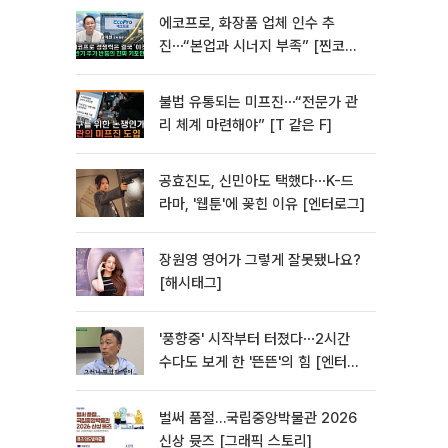
에코프로, 화장품 업체 인수 추
진⋯“본업과 시너지 부족” [찐코노
미]
불법 유통되는 미프진⋯“전문가 관
리 체계 마련해야” [T 같은 F]
공효진도, 신민아도 택했다⋯K-드
라마, '웹툰'에 꽂힌 이유 [엔터로그]
장원영 영어가 그렇게 잘못됐나요?
[해시태그]
'풍향중' 시작부터 터졌다⋯2시간
수다도 보게 한 '뜬뜬'의 힘 [엔터로
그]
벌써 품절…국립중앙박물관 2026
신상 뮷즈 [그래픽 스토리]