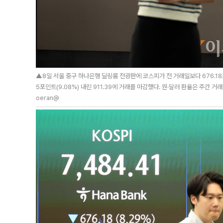
▲8일 서울 중구 하나은행 딜링룸 전광판에 코스피가 전 거래일보다 676.18포인
5포인트(9.08%) 내린 911.39에 거래를 마감했다. 원·달러 환율은 주간 거래 
oeran@