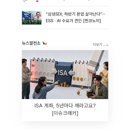
“삼성SDI, 하반기 본업 살아난다”⋯
ESSㆍAI 수요가 견인 [찐코노미]
뉴스발전소
ISA 계좌, 5년마다 깨라고요?
[이슈크래커]