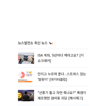
뉴스발전소 최신 뉴스
ISA 계좌, 5년마다 깨라고요? [이
슈크래커]
만지고 누르며 푼다…스트레스 잡는
'말랑이' [데이터클립]
"선풍기 틀고 자면 죽나요?" 폭염이
재조명한 엄마표 괴담 [해시태그]