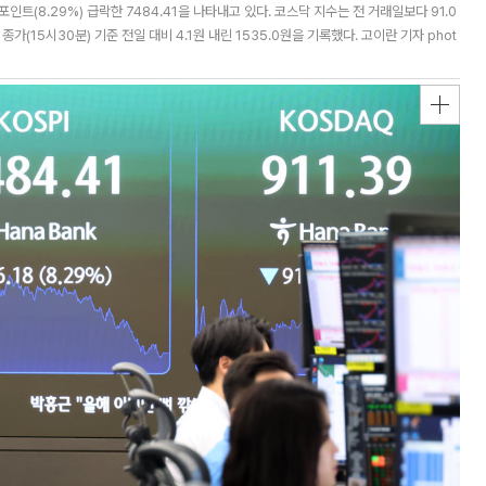
트(8.29%) 급락한 7484.41을 나타내고 있다. 코스닥 지수는 전 거래일보다 91.0
종가(15시30분) 기준 전일 대비 4.1원 내린 1535.0원을 기록했다. 고이란 기자 phot