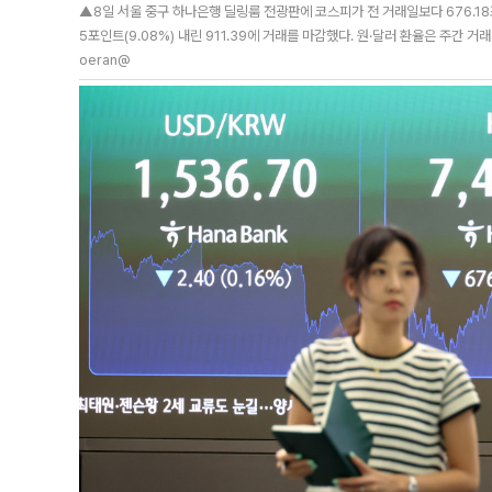
▲8일 서울 중구 하나은행 딜링룸 전광판에 코스피가 전 거래일보다 676.18포인
5포인트(9.08%) 내린 911.39에 거래를 마감했다. 원·달러 환율은 주간 거래 
oeran@