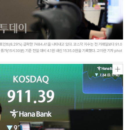
트(8.29%) 급락한 7484.41을 나타내고 있다. 코스닥 지수는 전 거래일보다 91.0
종가(15시30분) 기준 전일 대비 4.1원 내린 1535.0원을 기록했다. 고이란 기자 phot