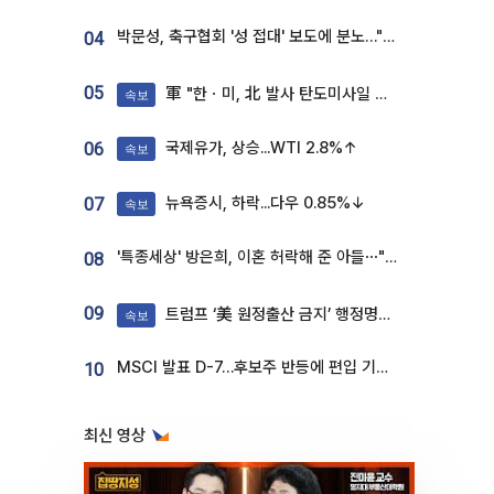
박문성, 축구협회 '성 접대' 보도에 분노…"다 말아먹으려고 작정했나"
04
05
軍 "한ㆍ미, 北 발사 탄도미사일 제원 정밀분석 중"
속보
국제유가, 상승...WTI 2.8%↑
06
속보
뉴욕증시, 하락...다우 0.85%↓
07
속보
'특종세상' 방은희, 이혼 허락해 준 아들⋯"너무 잘 커줬다" 오열
08
09
트럼프 ‘美 원정출산 금지’ 행정명령 서명
속보
MSCI 발표 D-7…후보주 반등에 편입 기대 재점화
10
최신 영상