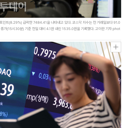
트(8.29%) 급락한 7484.41을 나타내고 있다. 코스닥 지수는 전 거래일보다 91.0
종가(15시30분) 기준 전일 대비 4.1원 내린 1535.0원을 기록했다. 고이란 기자 phot