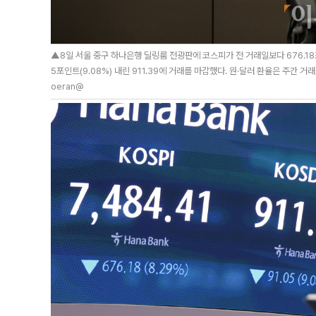
▲8일 서울 중구 하나은행 딜링룸 전광판에 코스피가 전 거래일보다 676.18포인
5포인트(9.08%) 내린 911.39에 거래를 마감했다. 원·달러 환율은 주간 거래 
oeran@