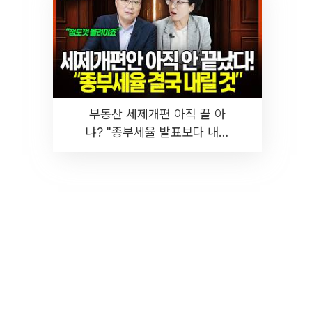
부동산 세제개편 아직 끝 아
냐? "종부세율 발표보다 내릴
것" 장기거주·양도세 전망 I 집
땅지성 I 김인만, 진미윤