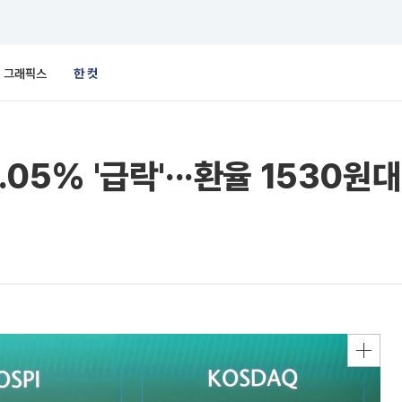
그래픽스
한 컷
05% '급락'···환율 1530원대