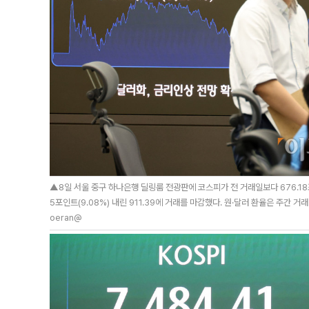
▲8일 서울 중구 하나은행 딜링룸 전광판에 코스피가 전 거래일보다 676.18포인
5포인트(9.08%) 내린 911.39에 거래를 마감했다. 원·달러 환율은 주간 거래 
oeran@