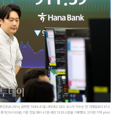
트(8.29%) 급락한 7484.41을 나타내고 있다. 코스닥 지수는 전 거래일보다 91.0
종가(15시30분) 기준 전일 대비 4.1원 내린 1535.0원을 기록했다. 고이란 기자 phot