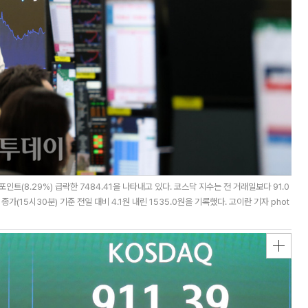
트(8.29%) 급락한 7484.41을 나타내고 있다. 코스닥 지수는 전 거래일보다 91.0
종가(15시30분) 기준 전일 대비 4.1원 내린 1535.0원을 기록했다. 고이란 기자 phot