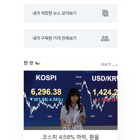
내가 저장한 뉴스 모아보기
내가 구독한 기자 전체보기
한 컷
코스피 4.58% 하락, 환율