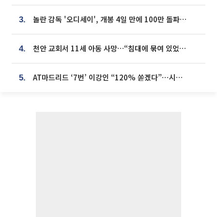
놀란 감독 '오디세이', 개봉 4일 만에 100만 돌파⋯'왕사남' 보다 빠르다
3.
천안 교회서 11세 아동 사망…“침대에 묶여 있었다” 진술 확보
4.
AT마드리드 ‘7번’ 이강인 “120% 쏟겠다”⋯시메오네 감독 “필요한 선수”
5.