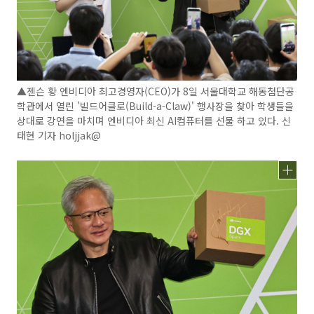
▲젠슨 황 엔비디아 최고경영자(CEO)가 8일 서울대학교 해동첨단공
학관에서 열린 '빌드어클로(Build-a-Claw)' 행사장을 찾아 학생들을
상대로 강연을 마치며 엔비디아 최신 AI컴퓨터를 선물 하고 있다. 신
태현 기자 holjjak@