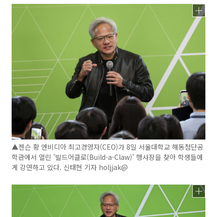
▲젠슨 황 엔비디아 최고경영자(CEO)가 8일 서울대학교 해동첨단공
학관에서 열린 '빌드어클로(Build-a-Claw)' 행사장을 찾아 학생들에
게 강연하고 있다. 신태현 기자 holjjak@