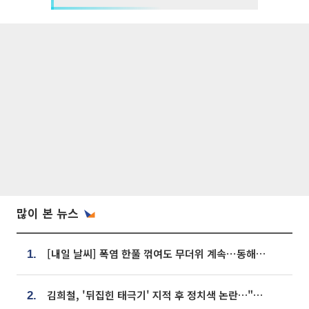
많이 본 뉴스
[내일 날씨] 폭염 한풀 꺾여도 무더위 계속⋯동해안 이틀 연속 비
1.
김희철, '뒤집힌 태극기' 지적 후 정치색 논란…"좌우 떠나 우리나라 국기"
2.