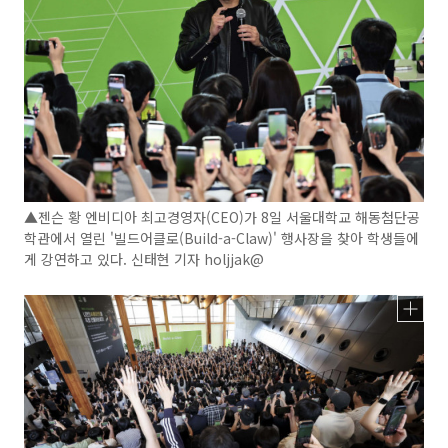
▲젠슨 황 엔비디아 최고경영자(CEO)가 8일 서울대학교 해동첨단공
학관에서 열린 '빌드어클로(Build-a-Claw)' 행사장을 찾아 학생들에
게 강연하고 있다. 신태현 기자 holjjak@