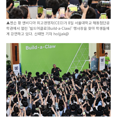
▲젠슨 황 엔비디아 최고경영자(CEO)가 8일 서울대학교 해동첨단공
학관에서 열린 '빌드어클로(Build-a-Claw)' 행사장을 찾아 학생들에
게 강연하고 있다. 신태현 기자 holjjak@