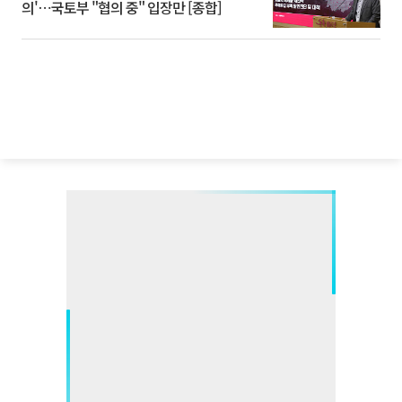
의'⋯국토부 "협의 중" 입장만 [종합]