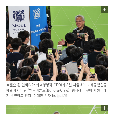
▲젠슨 황 엔비디아 최고경영자(CEO)가 8일 서울대학교 해동첨단공
학관에서 열린 '빌드어클로(Build-a-Claw)' 행사장을 찾아 학생들에
게 강연하고 있다. 신태현 기자 holjjak@