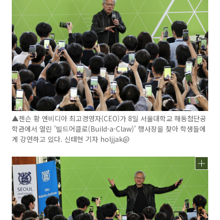
▲젠슨 황 엔비디아 최고경영자(CEO)가 8일 서울대학교 해동첨단공
학관에서 열린 '빌드어클로(Build-a-Claw)' 행사장을 찾아 학생들에
게 강연하고 있다. 신태현 기자 holjjak@