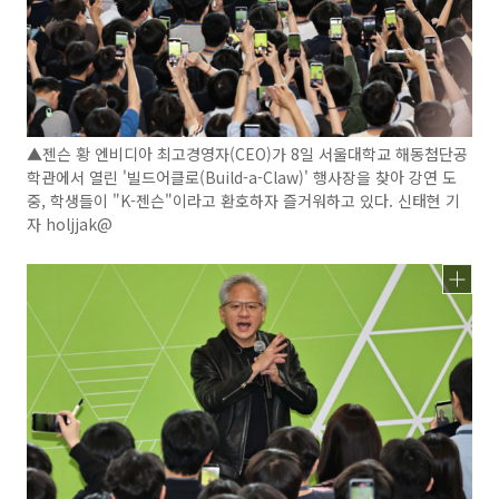
▲젠슨 황 엔비디아 최고경영자(CEO)가 8일 서울대학교 해동첨단공
학관에서 열린 '빌드어클로(Build-a-Claw)' 행사장을 찾아 강연 도
중, 학생들이 "K-젠슨"이라고 환호하자 즐거워하고 있다. 신태현 기
자 holjjak@