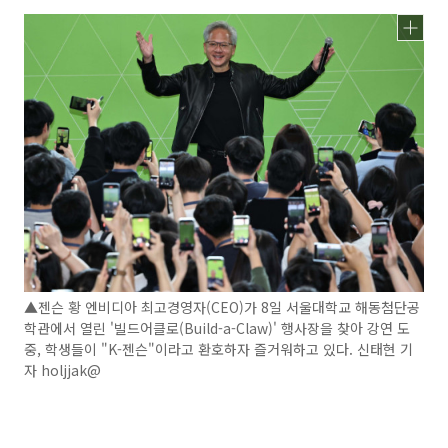
▲젠슨 황 엔비디아 최고경영자(CEO)가 8일 서울대학교 해동첨단공
학관에서 열린 '빌드어클로(Build-a-Claw)' 행사장을 찾아 강연 도
중, 학생들이 "K-젠슨"이라고 환호하자 즐거워하고 있다. 신태현 기
자 holjjak@