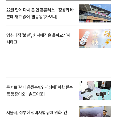
22일 만에 다시 문 연 홈플러스…정상화 바
쁜데 재고 없어 ‘발동동’[가보니]
입추매직 '불발', 처서매직은 올까요? [해
시태그]
콘서트 갈 때 응원봉만?⋯'최애' 위한 필수
품 등장이오! [솔드아웃]
서울시, 정부에 정비사업 규제 완화 '건