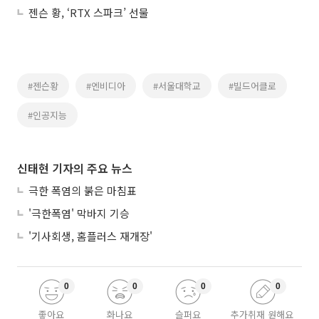
젠슨 황, ‘RTX 스파크’ 선물
#젠슨황
#엔비디아
#서울대학교
#빌드어클로
#인공지능
신태현 기자의 주요 뉴스
극한 폭염의 붉은 마침표
'극한폭염' 막바지 기승
'기사회생, 홈플러스 재개장'
0
0
0
0
좋아요
화나요
슬퍼요
추가취재 원해요