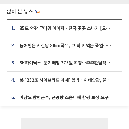
많이 본 뉴스
35도 안팎 무더위 이어져…전국 곳곳 소나기 [오늘 날씨]
1.
동해안은 시간당 80㎜ 폭우, 그 외 지역은 폭염…‘극과 극 날씨’
2.
SK하이닉스, 분기배당 375원 확정…주주환원책 9월로 앞당겨 발표
3.
美 ‘232조 하이브리드 제재’ 임박…K-태양광, 불확실성 털고 날개 다나
4.
이남오 함평군수, 군공항 소음피해 함평 보상 요구
5.