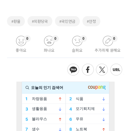
#환율
#외환당국
#국민연금
#안정
0
0
0
0
좋아요
화나요
슬퍼요
추가취재 원해요