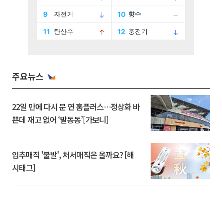
주요뉴스
22일 만에 다시 문 연 홈플러스…정상화 바
쁜데 재고 없어 ‘발동동’[가보니]
입추매직 '불발', 처서매직은 올까요? [해
시태그]