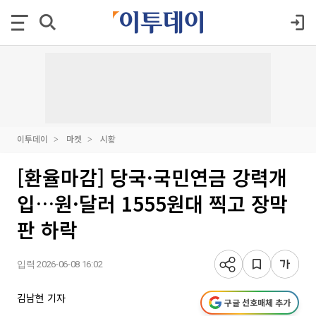
이투데이
마켓
시황
[환율마감] 당국·국민연금 강력개
입…원·달러 1555원대 찍고 장막
판 하락
입력 2026-06-08 16:02
김남현 기자
구글 선호매체 추가