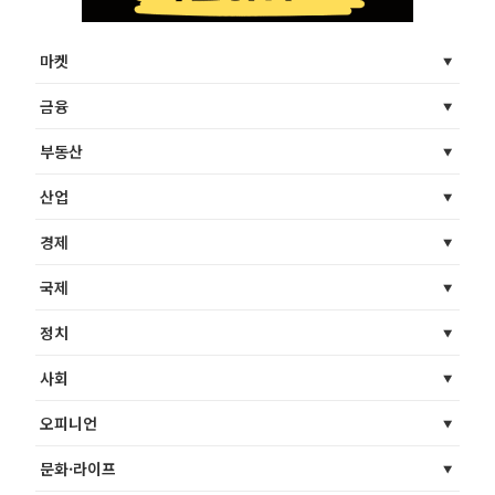
마켓
금융
부동산
산업
경제
국제
정치
사회
오피니언
문화·라이프