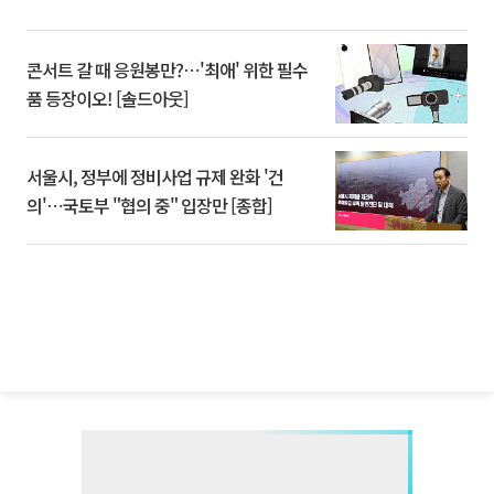
콘서트 갈 때 응원봉만?⋯'최애' 위한 필수
품 등장이오! [솔드아웃]
서울시, 정부에 정비사업 규제 완화 '건
의'⋯국토부 "협의 중" 입장만 [종합]