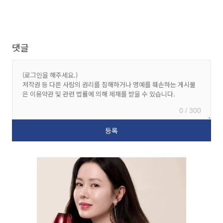
댓글
0 / 300