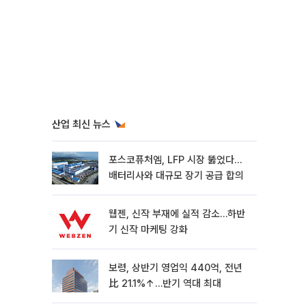
산업 최신 뉴스
포스코퓨처엠, LFP 시장 뚫었다…
배터리사와 대규모 장기 공급 합의
웹젠, 신작 부재에 실적 감소…하반
기 신작 마케팅 강화
보령, 상반기 영업익 440억, 전년
比 21.1%↑…반기 역대 최대