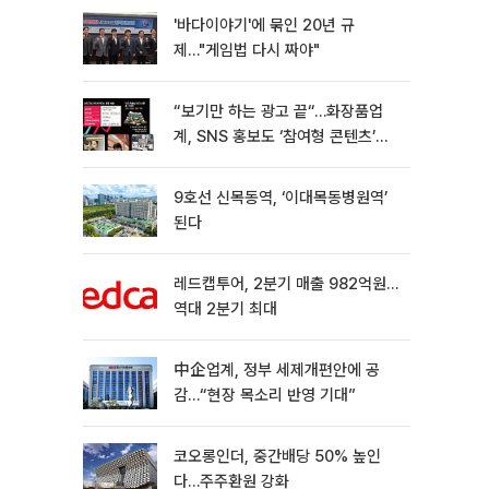
'바다이야기'에 묶인 20년 규
제…"게임법 다시 짜야"
“보기만 하는 광고 끝“…화장품업
계, SNS 홍보도 ‘참여형 콘텐츠’로
변모[K뷰티 라방戰]
9호선 신목동역, ‘이대목동병원역’
된다
레드캡투어, 2분기 매출 982억원…
역대 2분기 최대
中企업계, 정부 세제개편안에 공
감…“현장 목소리 반영 기대”
코오롱인더, 중간배당 50% 높인
다…주주환원 강화