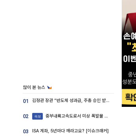
많이 본 뉴스
김정관 장관 “반도체 성과급, 주총 승인 받도록”…상법·자본시장법 개정 시사
01
중부내륙고속도로서 미상 폭발물 발견
02
속보
ISA 계좌, 5년마다 깨라고요? [이슈크래커]
03