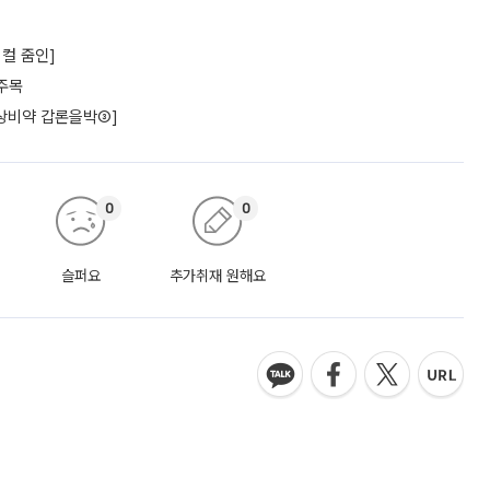
컬 줌인]
주목
상비약 갑론을박③]
0
0
슬퍼요
추가취재 원해요