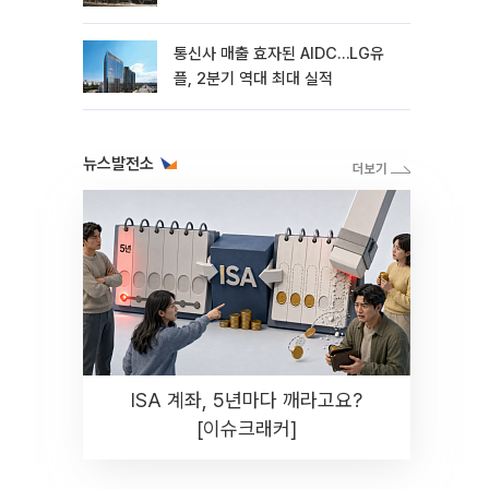
통신사 매출 효자된 AIDC…LG유
플, 2분기 역대 최대 실적
뉴스발전소
ISA 계좌, 5년마다 깨라고요?
[이슈크래커]