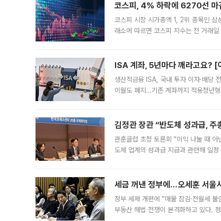
코스피, 4% 하락에 6270선 마
코스피 시장 시가총액 1, 2위 종목인 
래소에 따르면 코스피 지수는 전 거래일 대
1.81% 내린 6478.75에 출발한 코
다. 이날 오전
ISA 계좌, 5년마다 깨라고요? 
생산적금융 ISA, 국내 투자 이자·배당
이월도 폐지…기존 계좌까지 적용청년형 
는 5년마다 계좌를 해지하라는 건가요?”
편을
김정관 장관 “반도체 성과급, 
관훈클럽 초청 토론회 “이익 나눌 때 아
도체 업계의 성과급 지급과 관련해 일정
최근 상법·자본시장법 개정으로 기업 지
세금 꺼낸 정부에…오세훈 서울시장
정부 세제 개편에 “매물 잠김·전월세 불
부동산 해법 전쟁이 본격화하고 있다. 
드를 꺼내자 서울시는 전·월세 부담만 