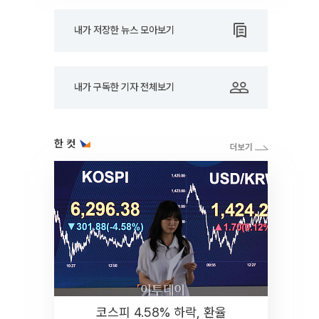
내가 저장한 뉴스 모아보기
내가 구독한 기자 전체보기
한 컷
코스피 4.58% 하락, 환율