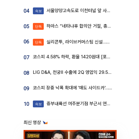
서울양양고속도로 이천터널 앞 사고 발생
04
속보
하마스 “네타냐후 합의안 거절, 총선 앞두고 시간 끌기”
05
단독
06
실리콘투, 라이브커머스팀 신설…K뷰티 ‘글로벌 판매망’ 확대[K뷰티 라방戰]
단독
코스피 4.58% 하락, 환율 1420원대 [포토]
07
LIG D&A, 천궁Ⅱ 수출에 2Q 영업익 29.5%↑…수주잔고 24.6조 [종합]
08
코스피 장중 낙폭 확대에 '매도 사이드카'…외인 2.8조'팔자'· 개인 3.1조 '사자'
09
중부내륙선 여주분기점 부근서 연이은 추돌사고 발생
10
속보
최신 영상