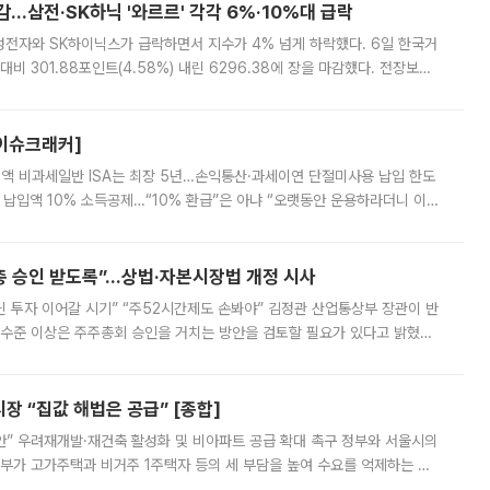
감…삼전·SK하닉 '와르르' 각각 6%·10%대 급락
삼성전자와 SK하이닉스가 급락하면서 지수가 4% 넘게 하락했다. 6일 한국거
비 301.88포인트(4.58%) 내린 6296.38에 장을 마감했다. 전장보다
스피는 장중 한때 6550.94까지 오르기도 했으나 6238.32까지 밀리기도 했
[이슈크래커]
 전액 비과세일반 ISA는 최장 5년…손익통산·과세이연 단절미사용 납입 한도
납입액 10% 소득공제…“10% 환급”은 아냐 “오랫동안 운용하라더니 이제
 ‘만능 절세 통장’으로 불리는 개인종합자산관리계좌(ISA)가 두 갈래로 개
주총 승인 받도록”…상법·자본시장법 개정 시사
닌 투자 이어갈 시기” “주52시간제도 손봐야” 김정관 산업통상부 장관이 반
 수준 이상은 주주총회 승인을 거치는 방안을 검토할 필요가 있다고 밝혔다.
배구조와 주주권 강화 논의가 이어지는 가운데, 핵심 연구인력에 대한
 “집값 해법은 공급” [종합]
안” 우려재개발·재건축 활성화 및 비아파트 공급 확대 촉구 정부와 서울시의
정부가 고가주택과 비거주 1주택자 등의 세 부담을 높여 수요를 억제하는 카
키울 것이라며 세금이 아닌 공급이 근본적인 처방이라고 전면 반박했다.