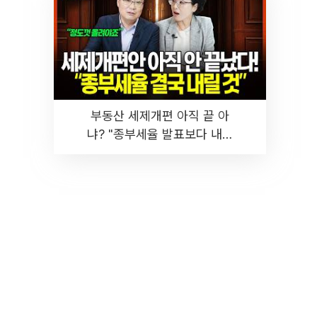
부동산 세제개편 아직 끝 아
냐? "종부세율 발표보다 내릴
것" 장기거주·양도세 전망 I 집
땅지성 I 김인만, 진미윤