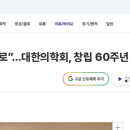
화학
항공/물류
유통
의료/바이오
중기/벤처
일반
로”…대한의학회, 창립 60주년
기사
구글 선호매체 추가