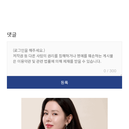
댓글
0 / 300