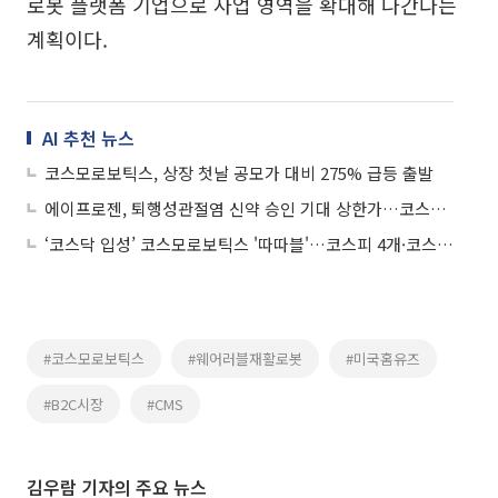
로봇 플랫폼 기업으로 사업 영역을 확대해 나간다는
계획이다.
AI 추천 뉴스
코스모로보틱스, 상장 첫날 공모가 대비 275% 급등 출발
에이프로젠, 퇴행성관절염 신약 승인 기대 상한가…코스피 6개·코스닥 8개 ↑
‘코스닥 입성’ 코스모로보틱스 '따따블'…코스피 4개·코스닥 8개 상한가
#코스모로보틱스
#웨어러블재활로봇
#미국홈유즈
#B2C시장
#CMS
김우람 기자의 주요 뉴스