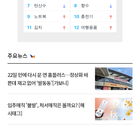
주요뉴스
22일 만에 다시 문 연 홈플러스…정상화 바
쁜데 재고 없어 ‘발동동’[가보니]
입추매직 '불발', 처서매직은 올까요? [해
시태그]