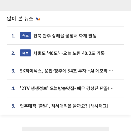
많이 본 뉴스
전북 완주 삼례읍 공장서 화재 발생
속보
1.
서울도 '40도'…오늘 노원 40.2도 기록
속보
2.
SK하이닉스, 용인·청주에 54조 투자…AI 메모리 생산기지 키운다
3.
'2TV 생생정보' 오늘방송맛집- 배우 강성진 단골! 쌀국수ㆍ푸팟퐁 커리 맛집 '블○○○'
4.
입추매직 '불발', 처서매직은 올까요? [해시태그]
5.