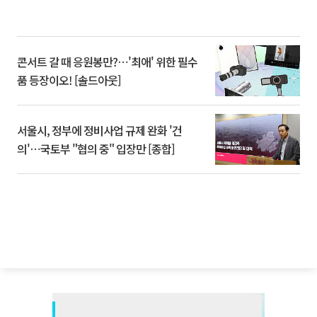
콘서트 갈 때 응원봉만?⋯'최애' 위한 필수
품 등장이오! [솔드아웃]
서울시, 정부에 정비사업 규제 완화 '건
의'⋯국토부 "협의 중" 입장만 [종합]