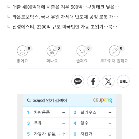
매출 4000억대에 시총은 겨우 500억…구영테크 낮은 몸값에 저가 승계 마무리
라온로보틱스, 국내 유일 차세대 반도체 공정 로봇 개발 ‘고객사 테스트 진행’
신성에스티, 2300억 규모 미국법인 가동 초읽기…북미 ESS 공략 본격화
0
0
0
0
좋아요
화나요
슬퍼요
추가취재 원해요