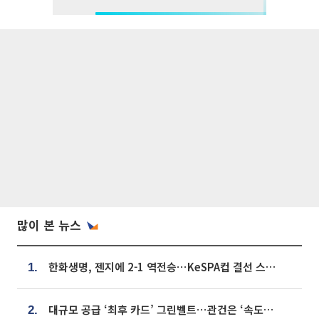
많이 본 뉴스
한화생명, 젠지에 2-1 역전승⋯KeSPA컵 결선 스테이지 2 직행
1.
대규모 공급 ‘최후 카드’ 그린벨트⋯관건은 ‘속도’ [주택공급 승부수의 조건]
2.