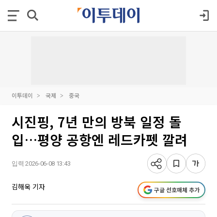
이투데이
국제
중국
시진핑, 7년 만의 방북 일정 돌
입…평양 공항엔 레드카펫 깔려
입력 2026-06-08 13:43
김해욱 기자
구글 선호매체 추가