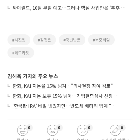
싸이월드, 10월 부활 예고…그러나 핵심 사업안은 ‘추후 공개’
#시진핑
#김정은
#국빈방문
#북중회담
#레드카펫
김해욱 기자의 주요 뉴스
한화, KAI 지분율 15% 넘겨…"의사결정 참여 검토"
한화, KAI 지분 보유 15% 넘어…기업결합심사 신청 예정
‘한국판 IRA’ 베일 벗었지만…반도체·배터리 업계 “시행령이 관건”
0
0
0
0