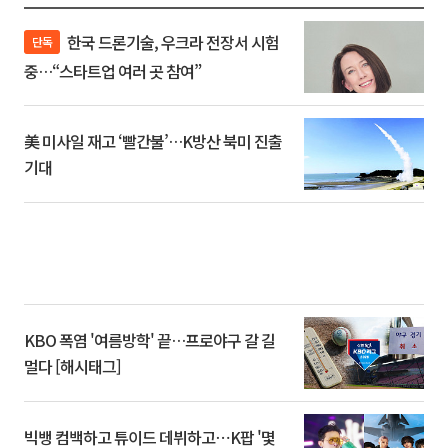
한국 드론기술, 우크라 전장서 시험
단독
중…“스타트업 여러 곳 참여”
美 미사일 재고 ‘빨간불’…K방산 북미 진출
기대
KBO 폭염 '여름방학' 끝…프로야구 갈 길
멀다 [해시태그]
빅뱅 컴백하고 튜이드 데뷔하고⋯K팝 '몇