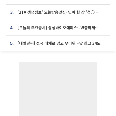
'2TV 생생정보' 오늘방송맛집- 민어 한 상 '청○○○' vs 전복 한 상 '명○'
3.
[오늘의 주요공시] 삼성바이오에피스·JW중외제약·한미반도체·SK바이오사이언스 등
4.
[내일날씨] 전국 대체로 맑고 무더위…낮 최고 34도
5.