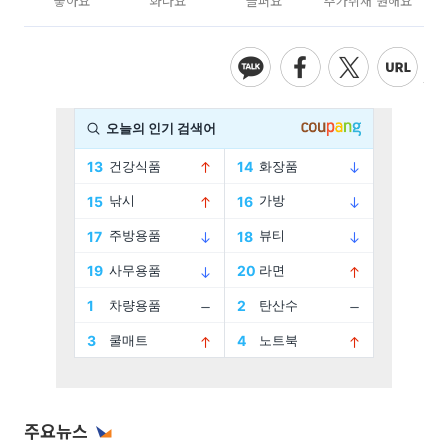
좋아요
화나요
슬퍼요
추가취재 원해요
주요뉴스